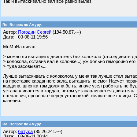
Так и вытаскивал,но вал все равно вылез.
Re: Вопрос по Амуру.
Автор:
Погодин Сергей
(194.50.87.---)
Дата: 03-08-11 19:56
MuMuNa писал:
> можно ли вытащить двигатель без колокола (отсоединить дв
> колокола, оставив вал в колонке...) уж больно геморойно его
> туда засовывать...
Лучше вытаскивать с колоколом, у меня так лучше стал вытас
на проставке карданного вала, вытащить не смог. Насчет перв
кардана, шпонка там должна быть, иначе узел работать не бу
устанавливается в кардан, потом устанавливается двигатель
сцепления, проверьте перед установкой, смажте все шлицы. 
качения.
Re: Вопрос по Амуру.
Автор:
батура
(85.26.241.---)
Дата: 03-08-11 20:44