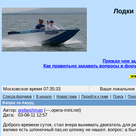
Лодки 
Прежде чем за
Как правильно задавать вопросы в фору
Московское время 07:35:33
Ваше локальное
Список форумов
|
В начало
|
Новая тема
|
Перейти к теме
|
Поиск
|
Поис
Вопрос по Амуру.
Автор:
grebeshman
(---.opera-mini.net)
Дата: 03-08-11 12:57
Доброго времени суток. стал вчера вынимать двигатель для ре
валике есть шпоночный паз,но шпонку не нашел. вопрос: а был