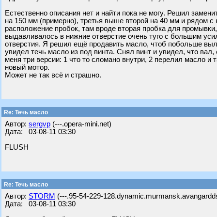
Естественно описания нет и найти пока не могу. Решил замени
на 150 мм (примерно), третья выше второй на 40 мм и рядом с 
расположение пробок, там вроде вторая пробка для промывки, 
выдавливалось в нижние отверстие очень туго с большим усили
отверстия. Я решил ещё продавить масло, чтоб побольше выл
увидел течь масло из под винта. Снял винт и увидел, что вал, 
меня три версии: 1 что то сломано внутри, 2 перелил масло и т
новый мотор.
Может не так всё и страшно.
Re: Течь масло
Автор:
sergvp
(---.opera-mini.net)
Дата: 03-08-11 03:30
FLUSH
Re: Течь масло
Автор:
STORM
(---.95-54-229-128.dynamic.murmansk.avangardds
Дата: 03-08-11 03:30