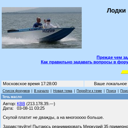
Лодки 
Прежде чем за
Как правильно задавать вопросы в фору
Московское время 17:28:00
Ваше локальное
Список форумов
|
В начало
|
Новая тема
|
Перейти к теме
|
Поиск
|
Поис
Течь масло
Автор:
КВВ
(213.178.39.---)
Дата: 03-08-11 03:25
Скупой платит не дважды, а на многооооо больше.
Здравствуйте! Пытаюсь реанимировать Меркурий 35 примерно 