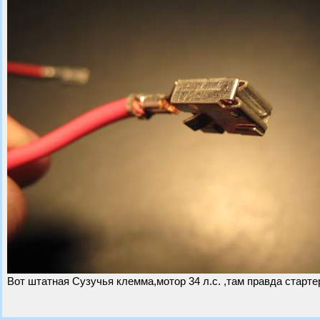
Вот штатная Сузучья клемма,мотор 34 л.с. ,там правда старт