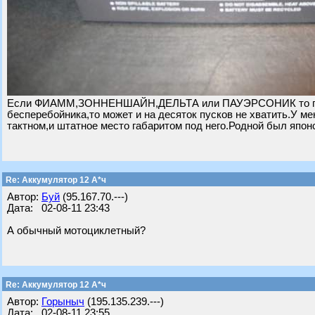
Если ФИАММ,ЗОННЕНШАЙН,ДЕЛЬТА или ПАУЭРСОНИК то потяне
бесперебойника,то может и на десяток пусков не хватить.У мен
тактном,и штатное место габаритом под него.Родной был японск
Re: Аккумулятор 12 А*ч
Автор:
Буй
(95.167.70.---)
Дата: 02-08-11 23:43
А обычный мотоциклетный?
Re: Аккумулятор 12 А*ч
Автор:
Горыныч
(195.135.239.---)
Дата: 02-08-11 23:55