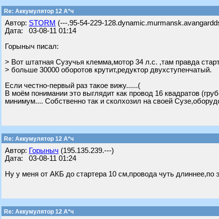
Re: Аккумулятор 12 А*ч
Автор:
STORM
(---.95-54-229-128.dynamic.murmansk.avangardds
Дата: 03-08-11 01:14
Горыныч писал:
> Вот штатная Сузучья клемма,мотор 34 л.с. ,там правда стар
> больше 30000 оборотов крутит,редуктор двухступенчатый.
Если честно-первый раз такое вижу......(
В моём понимании это выглядит как провод 16 квадратов (гру
минимум.... Собственно так и сколхозил на своей Сузе,оборудо
Re: Аккумулятор 12 А*ч
Автор:
Горыныч
(195.135.239.---)
Дата: 03-08-11 01:24
Ну у меня от АКБ до стартера 10 см,провода чуть длиннее,по э
Re: Аккумулятор 12 А*ч