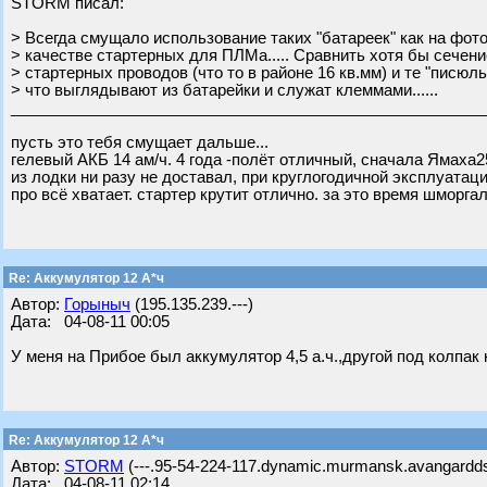
STORM писал:
> Всегда смущало использование таких "батареек" как на фото
> качестве стартерных для ПЛМа..... Сравнить хотя бы сечени
> стартерных проводов (что то в районе 16 кв.мм) и те "писюль
> что выглядывают из батарейки и служат клеммами......
______________________________________________________
пусть это тебя смущает дальше...
гелевый АКБ 14 ам/ч. 4 года -полёт отличный, сначала Ямаха25 
из лодки ни разу не доставал, при круглогодичной эксплуатац
про всё хватает. стартер крутит отлично. за это время шморга
Re: Аккумулятор 12 А*ч
Автор:
Горыныч
(195.135.239.---)
Дата: 04-08-11 00:05
У меня на Прибое был аккумулятор 4,5 а.ч.,другой под колпак 
Re: Аккумулятор 12 А*ч
Автор:
STORM
(---.95-54-224-117.dynamic.murmansk.avangardds
Дата: 04-08-11 02:14