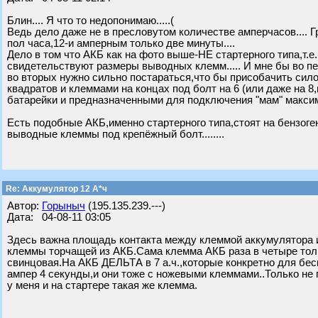
Блин.... Я что то недопонимаю.....(
Ведь дело даже не в пресловутом количестве амперчасов.... 
пол часа,12-и амперным только две минуты....
Дело в том что АКБ как на фото выше-НЕ стартерного типа,т.е
свидетельствуют размеры выводных клемм..... И мне бы во пе
во вторых нужно сильно постараться,что бы присобачить сил
квадратов и клеммами на концах под болт на 6 (или даже на 
батарейки и предназначенными для подключения "мам" максиму
Есть подобные АКБ,именно стартерного типа,стоят на бензоге
выводные клеммы под крепёжный болт........
Re: Аккумулятор 12 А*ч
Автор:
Горыныч
(195.135.239.---)
Дата: 04-08-11 03:05
Здесь важна площадь контакта между клеммой аккумулятора 
клеммы торчащей из АКБ.Сама клемма АКБ раза в четыре толщ
свинцовая.На АКБ ДЕЛЬТА в 7 а.ч.,которые конкретно для бесп
ампер 4 секунды,и они тоже с ножевыми клеммами..Только не 
у меня и на стартере такая же клемма.