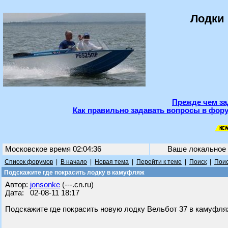
Лодки 
Прежде чем за
Как правильно задавать вопросы в фору
Московское время 02:04:36
Ваше локальное
Список форумов
|
В начало
|
Новая тема
|
Перейти к теме
|
Поиск
|
Поис
Подскажите где покрасить лодку в камуфляж
Автор:
jonsonke
(---.cn.ru)
Дата: 02-08-11 18:17
Подскажите где покрасить новую лодку Вельбот 37 в камуфля