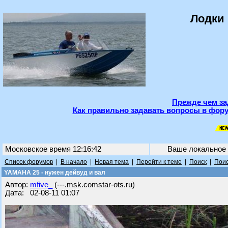
Лодки 
Прежде чем за
Как правильно задавать вопросы в фору
Московское время 12:16:42
Ваше локальное
Список форумов
|
В начало
|
Новая тема
|
Перейти к теме
|
Поиск
|
Поис
YAMAHA 25 - нужен дейвуд и вал
Автор:
mfive_
(---.msk.comstar-ots.ru)
Дата: 02-08-11 01:07