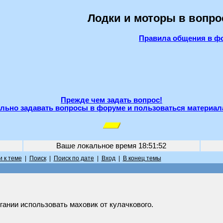
Лодки и моторы в вопро
Правила общения в ф
Прежде чем задать вопрос!
льно задавать вопросы в форуме и пользоваться материал
Ваше локальное время
18:51:52
 к теме
|
Поиск
|
Поиск по дате
|
Вход
|
В конец темы
ании использовать маховик от кулачкового.