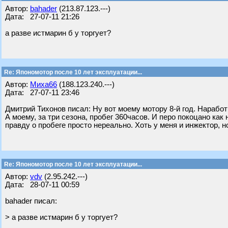
Автор:
bahader
(213.87.123.---)
Дата: 27-07-11 21:26
а разве истмарин б у торгует?
Re: Япономотор после 10 лет эксплуатации...
Автор:
Миха66
(188.123.240.---)
Дата: 27-07-11 23:46
Дмитрий Тихонов писал: Ну вот моему мотору 8-й год. Наработ
А моему, за три сезона, пробег 360часов. И перо покоцано как
правду о пробеге просто нереально. Хоть у меня и инжектор, н
Re: Япономотор после 10 лет эксплуатации...
Автор:
vdv
(2.95.242.---)
Дата: 28-07-11 00:59
bahader писал:
> а разве истмарин б у торгует?