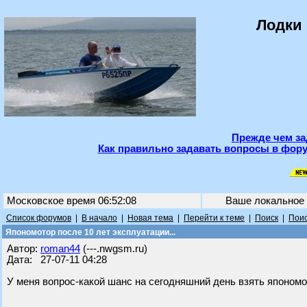
Лодки 
Прежде чем за
Как правильно задавать вопросы в фору
Московское время 06:52:08
Ваше локальное
Список форумов
|
В начало
|
Новая тема
|
Перейти к теме
|
Поиск
|
Поис
Япономотор после 10 лет эксплуатации...
Автор:
roman44
(---.nwgsm.ru)
Дата: 27-07-11 04:28
У меня вопрос-какой шанс на сегодняшний день взять япономо