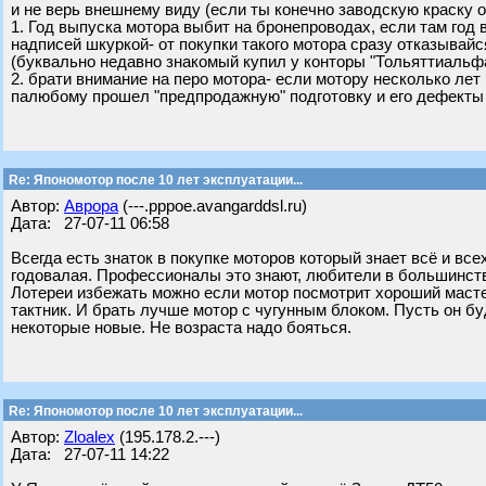
и не верь внешнему виду (если ты конечно заводскую краску о
1. Год выпуска мотора выбит на бронепроводах, если там год 
надписей шкуркой- от покупки такого мотора сразу отказывайс
(буквально недавно знакомый купил у конторы "Тольяттиальфам
2. брати внимание на перо мотора- если мотору несколько лет 
палюбому прошел "предпродажную" подготовку и его дефекты 
Re: Япономотор после 10 лет эксплуатации...
Автор:
Аврора
(---.pppoe.avangarddsl.ru)
Дата: 27-07-11 06:58
Всегда есть знаток в покупке моторов который знает всё и все
годовалая. Профессионалы это знают, любители в большинств
Лотереи избежать можно если мотор посмотрит хороший масте
тактник. И брать лучше мотор с чугунным блоком. Пусть он б
некоторые новые. Не возраста надо бояться.
Re: Япономотор после 10 лет эксплуатации...
Автор:
Zloalex
(195.178.2.---)
Дата: 27-07-11 14:22