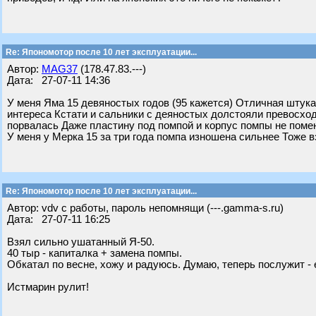
Re: Япономотор после 10 лет эксплуатации...
Автор:
MAG37
(178.47.83.---)
Дата: 27-07-11 14:36
У меня Яма 15 девяностых годов (95 кажется) Отличная штука
интереса Кстати и сальники с деяностых долстояли превосхо
порвалась Даже пластину под помпой и корпус помпы не пом
У меня у Мерка 15 за три года помпа изношена сильнее Тоже в
Re: Япономотор после 10 лет эксплуатации...
Автор: vdv с работы, пароль непомнящи (---.gamma-s.ru)
Дата: 27-07-11 16:25
Взял сильно ушатанный Я-50.
40 тыр - капиталка + замена помпы.
Обкатал по весне, хожу и радуюсь. Думаю, теперь послужит - 
Истмарин рулит!