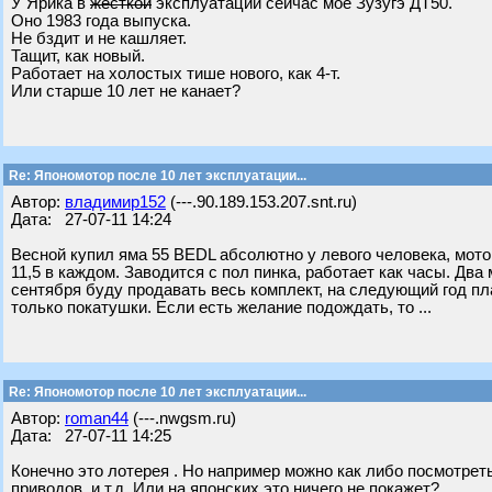
У Ярика в
жёсткой
эксплуатации сейчас моё Зузугэ ДТ50.
Оно 1983 года выпуска.
Не бздит и не кашляет.
Тащит, как новый.
Работает на холостых тише нового, как 4-т.
Или старше 10 лет не канает?
Re: Япономотор после 10 лет эксплуатации...
Автор:
владимир152
(---.90.189.153.207.snt.ru)
Дата: 27-07-11 14:24
Весной купил яма 55 BEDL абсолютно у левого человека, мотор
11,5 в каждом. Заводится с пол пинка, работает как часы. Дв
сентября буду продавать весь комплект, на следующий год пл
только покатушки. Если есть желание подождать, то ...
Re: Япономотор после 10 лет эксплуатации...
Автор:
roman44
(---.nwgsm.ru)
Дата: 27-07-11 14:25
Конечно это лотерея . Но например можно как либо посмотрет
приводов, и т.д. Или на японских это ничего не покажет?