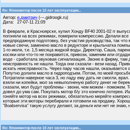
Re: Япономотор после 10 лет эксплуатации...
Автор:
е.дмитрич
(---.gidroogk.ru)
Дата: 27-07-11 21:09
В феврале, в Красноярске, купил Хонду BF40 2001-02 гг выпуск
погоняли на всех режимах, померили компрессию. Делали все
предпродажную подготовку, без участия руководства, так что
новые свечи, заменено масло в редукторе и крыльчатка помпы
1-го июля, т.е. 1,5 месяца жидкой воды. Директор, Саша, паре
косяки или что-то не понравится, привози, заменим или отдад
воде - сработала звуковая сигнализация. Звоню в фирму, там 
неисправность не нашли. Тогда они сказали - вези назад. Прив
искать неисправность. Через пару часов нашли, оказывается о
Попутно долили масло в гидроподъем. Потом, по моей просьб
Потратили наверное часа 3, но ладу ему дать не смогли, врал
взяли ни копейки, мол за невыполненую работу денег не берем
сказали, мол будут проблемы - звони, чем можем - поможем. 
довел до ума сам. Покупать мотор б/у это конечно лотерея. 
гоняйте мотор на всех режимах, обязательно меряйте компрес
которые эти моторы перебирали и готовили на продажу. Хорошо
"Boatservisа" такую услугу делают, за деньги или нет не знаю,
Re: Япономотор после 10 лет эксплуатации...