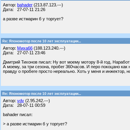
Автор:
bahader
(213.87.123.---)
Дата: 27-07-11 21:26
а разве истмарин б у торгует?
Re: Япономотор после 10 лет эксплуатации...
Автор:
Миха66
(188.123.240.---)
Дата: 27-07-11 23:46
Дмитрий Тихонов писал: Ну вот моему мотору 8-й год. Наработ
А моему, за три сезона, пробег 360часов. И перо покоцано как
правду о пробеге просто нереально. Хоть у меня и инжектор, н
Re: Япономотор после 10 лет эксплуатации...
Автор:
vdv
(2.95.242.---)
Дата: 28-07-11 00:59
bahader писал:
> а разве истмарин б у торгует?