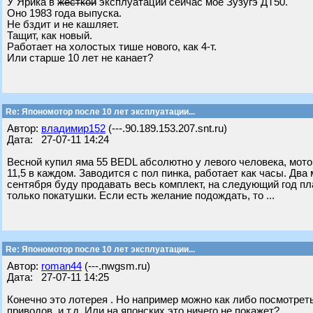
У Ярика в
жёсткой
эксплуатации сейчас моё Зузугэ ДТ50.
Оно 1983 года выпуска.
Не бздит и не кашляет.
Тащит, как новый.
Работает на холостых тише нового, как 4-т.
Или старше 10 лет не канает?
Re: Япономотор после 10 лет эксплуатации...
Автор:
владимир152
(---.90.189.153.207.snt.ru)
Дата: 27-07-11 14:24
Весной купил яма 55 BEDL абсолютно у левого человека, мотор
11,5 в каждом. Заводится с пол пинка, работает как часы. Дв
сентября буду продавать весь комплект, на следующий год пл
только покатушки. Если есть желание подождать, то ...
Re: Япономотор после 10 лет эксплуатации...
Автор:
roman44
(---.nwgsm.ru)
Дата: 27-07-11 14:25
Конечно это лотерея . Но например можно как либо посмотрет
приводов, и т.д. Или на японских это ничего не покажет?