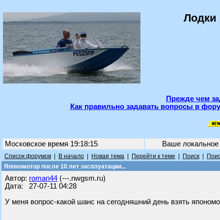
Лодки 
Прежде чем за
Как правильно задавать вопросы в фору
Московское время 19:18:15
Ваше локальное
Список форумов
|
В начало
|
Новая тема
|
Перейти к теме
|
Поиск
|
Поис
Япономотор после 10 лет эксплуатации...
Автор:
roman44
(---.nwgsm.ru)
Дата: 27-07-11 04:28
У меня вопрос-какой шанс на сегодняшний день взять япономо