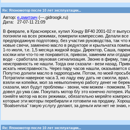
Re: Япономотор после 10 лет эксплуатации...
Автор:
е.дмитрич
(---.gidroogk.ru)
Дата: 27-07-11 21:09
В феврале, в Красноярске, купил Хонду BF40 2001-02 гг выпуск
погоняли на всех режимах, померили компрессию. Делали все
предпродажную подготовку, без участия руководства, так что
новые свечи, заменено масло в редукторе и крыльчатка помпы
1-го июля, т.е. 1,5 месяца жидкой воды. Директор, Саша, паре
косяки или что-то не понравится, привози, заменим или отдад
воде - сработала звуковая сигнализация. Звоню в фирму, там 
неисправность не нашли. Тогда они сказали - вези назад. Прив
искать неисправность. Через пару часов нашли, оказывается о
Попутно долили масло в гидроподъем. Потом, по моей просьб
Потратили наверное часа 3, но ладу ему дать не смогли, врал
взяли ни копейки, мол за невыполненую работу денег не берем
сказали, мол будут проблемы - звони, чем можем - поможем. 
довел до ума сам. Покупать мотор б/у это конечно лотерея. 
гоняйте мотор на всех режимах, обязательно меряйте компрес
которые эти моторы перебирали и готовили на продажу. Хорошо
"Boatservisа" такую услугу делают, за деньги или нет не знаю,
Re: Япономотор после 10 лет эксплуатации...