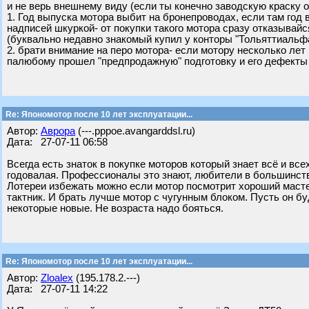
и не верь внешнему виду (если ты конечно заводскую краску о
1. Год выпуска мотора выбит на бронепроводах, если там год 
надписей шкуркой- от покупки такого мотора сразу отказывайс
(буквально недавно знакомый купил у конторы "Тольяттиальфам
2. брати внимание на перо мотора- если мотору несколько лет 
палюбому прошел "предпродажную" подготовку и его дефекты 
Re: Япономотор после 10 лет эксплуатации...
Автор:
Аврора
(---.pppoe.avangarddsl.ru)
Дата: 27-07-11 06:58
Всегда есть знаток в покупке моторов который знает всё и все
годовалая. Профессионалы это знают, любители в большинств
Лотереи избежать можно если мотор посмотрит хороший масте
тактник. И брать лучше мотор с чугунным блоком. Пусть он б
некоторые новые. Не возраста надо бояться.
Re: Япономотор после 10 лет эксплуатации...
Автор:
Zloalex
(195.178.2.---)
Дата: 27-07-11 14:22