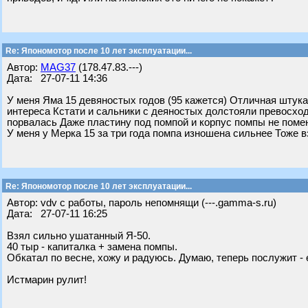
Re: Япономотор после 10 лет эксплуатации...
Автор:
MAG37
(178.47.83.---)
Дата: 27-07-11 14:36
У меня Яма 15 девяностых годов (95 кажется) Отличная штука
интереса Кстати и сальники с деяностых долстояли превосхо
порвалась Даже пластину под помпой и корпус помпы не пом
У меня у Мерка 15 за три года помпа изношена сильнее Тоже в
Re: Япономотор после 10 лет эксплуатации...
Автор: vdv с работы, пароль непомнящи (---.gamma-s.ru)
Дата: 27-07-11 16:25
Взял сильно ушатанный Я-50.
40 тыр - капиталка + замена помпы.
Обкатал по весне, хожу и радуюсь. Думаю, теперь послужит - 
Истмарин рулит!