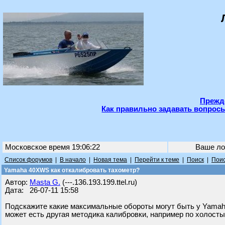
Прежде
Как правильно задавать вопросы
Московское время 19:06:22
Ваше ло
Список форумов
|
В начало
|
Новая тема
|
Перейти к теме
|
Поиск
|
Поис
Yamaha 40XWS как откалибровать тахометр?
Автор:
Masta G.
(---.136.193.199.ttel.ru)
Дата: 26-07-11 15:58
Подскажите какие максимальные обороты могут быть у Yamah
может есть другая методика калибровки, например по холост