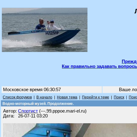
Прежде
Как правильно задавать вопросы
Московское время 06:30:57
Ваше ло
Список форумов
|
В начало
|
Новая тема
|
Перейти к теме
|
Поиск
|
Поис
Водно-моторный музей. Продолжение.
Автор:
Спортист
(---.99.pppoe.mari-el.ru)
Дата: 26-07-11 03:20