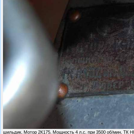
шильдик. Мотор 2К175. Мощность 4 л.с. при 3500 об/мин. ТК Н