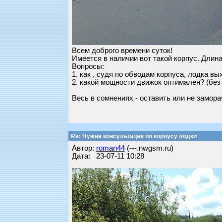
Всем доброго времени суток!
Имеется в наличии вот такой корпус. Длина
Вопросы:
1. как , судя по обводам корпуса, лодка вы
2. какой мощности движок оптимален? (без
Весь в сомнениях - оставить или не замор
Re: Нужна консультация по корпусу лодки
Автор:
roman44
(---.nwgsm.ru)
Дата: 23-07-11 10:28