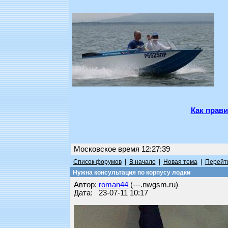
Как прави
Московское время 12:27:39
Список форумов
|
В начало
|
Новая тема
|
Перейти
Нужна консультация по корпусу лодки
Автор:
roman44
(---.nwgsm.ru)
Дата: 23-07-11 10:17