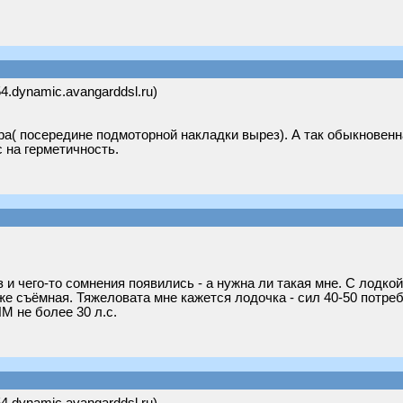
4.dynamic.avangarddsl.ru)
ра( посередине подмоторной накладки вырез). А так обыкновенн
с на герметичность.
з и чего-то сомнения появились - а нужна ли такая мне. С лодко
е съёмная. Тяжеловата мне кажется лодочка - сил 40-50 потребу
М не более 30 л.с.