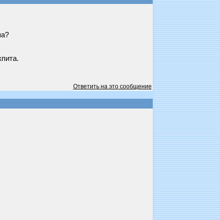
па?
кпита.
Ответить на это сообщение