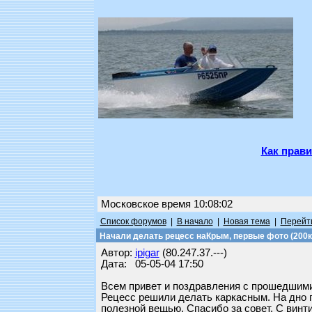
Как прави
Московское время 10:08:02
Список форумов
|
В начало
|
Новая тема
|
Перейти
Начали делать рецесс наКрым, первые фото (200кб
Автор:
ipigar
(80.247.37.---)
Дата: 05-05-04 17:50
Всем привет и поздравления с прошедшим
Рецесс решили делать каркасным. На дно 
полезной вещью. Спасибо за совет. С вин