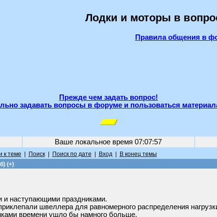
Лодки и моторы в вопро
Правила общения в ф
Прежде чем задать вопрос!
льно задавать вопросы в форуме и пользоваться материал
Ваше локальное время
07:07:57
 к теме
|
Поиск
|
Поиск по дате
|
Вход
|
В конец темы
) (+)
и и наступающими праздниками.
приклепали швеллера для равномерного распределения нагрузки
тиками времени ушло бы намного больше.