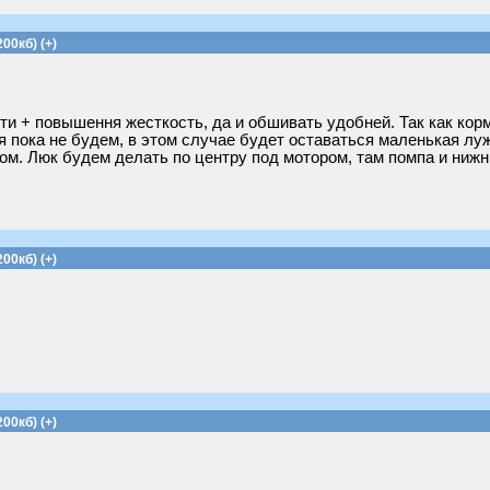
00кб) (+)
и + повышення жесткость, да и обшивать удобней. Так как корм
я пока не будем, в этом случае будет оставаться маленькая лу
ом. Люк будем делать по центру под мотором, там помпа и нижн
00кб) (+)
00кб) (+)