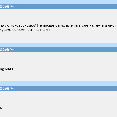
00кб) (+)
такую конструкцию? Не проще было влепить слегка гнутый лист
и даже сформовать закраины.
00кб) (+)
идумать!
00кб) (+)
.