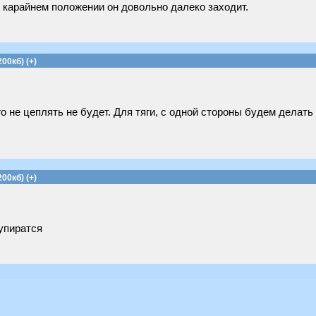
В карайнем положении он довольно далеко заходит.
00кб) (+)
 не цеплять не будет. Для тяги, с одной стороны будем делать 
00кб) (+)
 упиратся