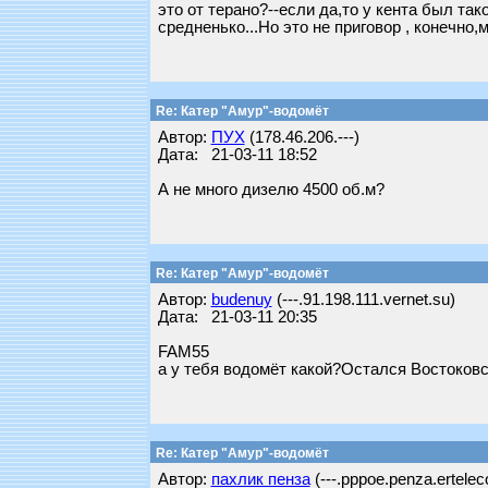
это от терано?--если да,то у кента был так
средненько...Но это не приговор , конечно,
Re: Катер "Амур"-водомёт
Автор:
ПУХ
(178.46.206.---)
Дата: 21-03-11 18:52
А не много дизелю 4500 об.м?
Re: Катер "Амур"-водомёт
Автор:
budenuy
(---.91.198.111.vernet.su)
Дата: 21-03-11 20:35
FAM55
а у тебя водомёт какой?Остался Востоков
Re: Катер "Амур"-водомёт
Автор:
пахлик пенза
(---.pppoe.penza.ertelec