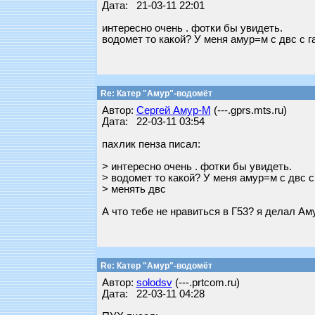
Дата: 21-03-11 22:01
интересно очень . фотки бы увидеть.
водомет то какой? У меня амур=м с двс с г
Re: Катер "Амур"-водомёт
Автор:
Сергей Амур-М
(---.gprs.mts.ru)
Дата: 22-03-11 03:54
пахлик пенза писал:
> интересно очень . фотки бы увидеть.
> водомет то какой? У меня амур=м с двс с
> менять двс
А что тебе не нравиться в Г53? я делал А
Re: Катер "Амур"-водомёт
Автор:
solodsv
(---.prtcom.ru)
Дата: 22-03-11 04:28