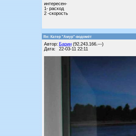
интересен-
1- расход
2 -скорость
Re: Катер "Амур"-водомёт
Автор:
Барин
(92.243.166.---)
Дата: 22-03-11 22:11