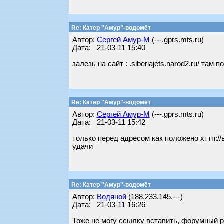
Re: Катер "Амур"-водомёт
Автор:
Сергей Амур-М
(---.gprs.mts.ru)
Дата: 21-03-11 15:40
залезь на сайт : .siberiajets.narod2.ru/ там п
Re: Катер "Амур"-водомёт
Автор:
Сергей Амур-М
(---.gprs.mts.ru)
Дата: 21-03-11 15:42
только перед адресом как положено хттп://
удачи
Re: Катер "Амур"-водомёт
Автор:
Водяной
(188.233.145.---)
Дата: 21-03-11 16:26
Тоже не могу ссылку вставить, форумный р