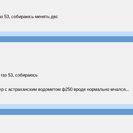
аз 53, собираюсь менять двс
 газ 53, собираюсь
мур с астраханским водометом ф250 вроде нормально мчался...