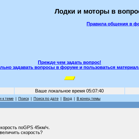
Лодки и моторы в вопро
Правила общения в ф
Прежде чем задать вопрос!
льно задавать вопросы в форуме и пользоваться материал
Ваше локальное время
05:07:40
 к теме
|
Поиск
|
Поиск по дате
|
Вход
|
В конец темы
Скорость поGPS 45км/ч.
величить скорость?