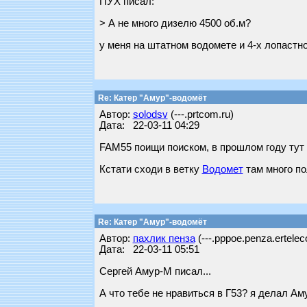
ПУХ писал:
> А не много дизелю 4500 об.м?
у меня на штатном водомете и 4-х лопастн
Re: Катер "Амур"-водомёт
Автор:
solodsv
(---.prtcom.ru)
Дата: 22-03-11 04:29
FAM55 поищи поиском, в прошлом году тут
Кстати сходи в ветку
Водомет
там много по
Re: Катер "Амур"-водомёт
Автор:
пахлик пенза
(---.pppoe.penza.ertelec
Дата: 22-03-11 05:51
Сергей Амур-М писал...
А что тебе не нравиться в Г53? я делал А