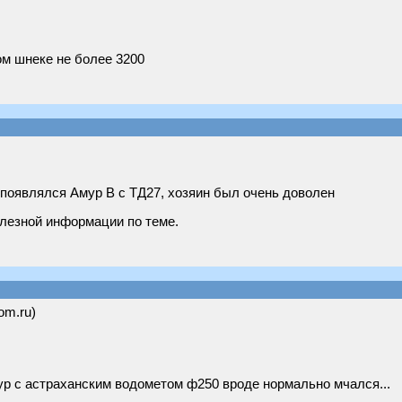
ом шнеке не более 3200
 появлялся Амур В с ТД27, хозяин был очень доволен
лезной информации по теме.
om.ru)
мур с астраханским водометом ф250 вроде нормально мчался...