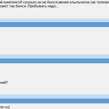
ой комплект.И сколько он не бился,меняя клыльчатки,так толком 
может так бился..Пробывать надо...
ский?
om.ru)