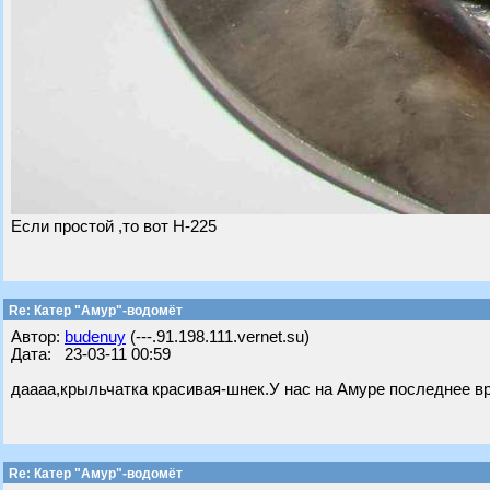
Если простой ,то вот Н-225
Re: Катер "Амур"-водомёт
Автор:
budenuy
(---.91.198.111.vernet.su)
Дата: 23-03-11 00:59
даааа,крыльчатка красивая-шнек.У нас на Амуре последнее вре
Re: Катер "Амур"-водомёт