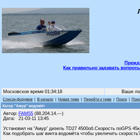
Прежде
Как правильно задавать вопросы
Московское время 01:34:18
Ваше ло
Список форумов
|
В начало
|
Новая тема
|
Перейти к теме
|
Поиск
|
Поис
Катер "Амур"-водомёт
Автор:
FAM55
(88.204.14.---)
Дата: 21-03-11 13:45
Установил на "Амур" дизель TD27 4500об.Скорость поGPS 45к
Как подобрать шаг винта водомёта чтобы увеличить скорость