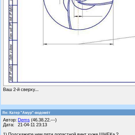
Ваш 2-й сверху...
Re: Катер "Амур"-водомёт
Автор:
Dems
(46.38.22.---)
Дата: 21-04-11 23:13
1) Подскажите чем пяти лопастной винт хуже ШНЕКа ?