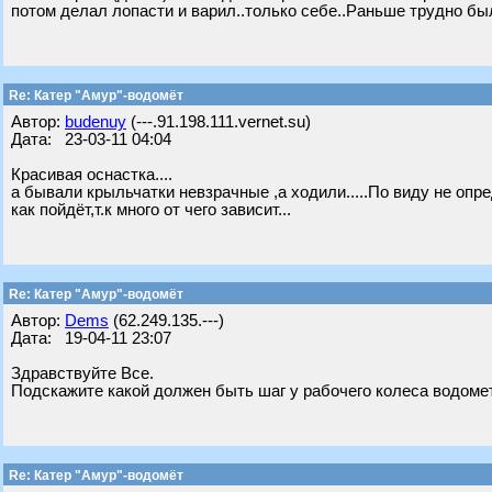
потом делал лопасти и варил..только себе..Раньше трудно был
Re: Катер "Амур"-водомёт
Автор:
budenuy
(---.91.198.111.vernet.su)
Дата: 23-03-11 04:04
Красивая оснастка....
а бывали крыльчатки невзрачные ,а ходили.....По виду не оп
как пойдёт,т.к много от чего зависит...
Re: Катер "Амур"-водомёт
Автор:
Dems
(62.249.135.---)
Дата: 19-04-11 23:07
Здравствуйте Все.
Подскажите какой должен быть шаг у рабочего колеса водомета
Re: Катер "Амур"-водомёт