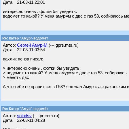
Дата: 21-03-11 22:01
интересно очень . фотки бы увидеть.
водомет то какой? У меня амур=м с двс с газ 53, собираюсь м
Re: Катер "Амур"-водомёт
Автор:
Сергей Амур-М
(---.gprs.mts.ru)
Дата: 22-03-11 03:54
пахлик пенза писал:
> интересно очень . фотки бы увидеть.
> водомет то какой? У меня амур=м с двс с газ 53, собираюсь
> менять двс
А что тебе не нравиться в Г53? я делал Амур с астраханским
Re: Катер "Амур"-водомёт
Автор:
solodsv
(---.prtcom.ru)
Дата: 22-03-11 04:28