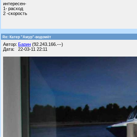
интересен-
1- расход
2 -скорость
Re: Катер "Амур"-водомёт
Автор:
Барин
(92.243.166.---)
Дата: 22-03-11 22:11