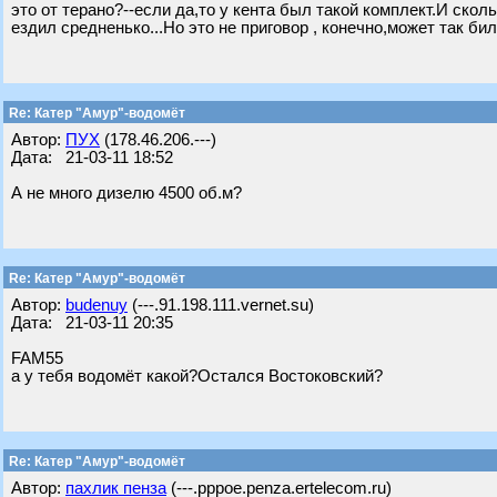
это от терано?--если да,то у кента был такой комплект.И скол
ездил средненько...Но это не приговор , конечно,может так би
Re: Катер "Амур"-водомёт
Автор:
ПУХ
(178.46.206.---)
Дата: 21-03-11 18:52
А не много дизелю 4500 об.м?
Re: Катер "Амур"-водомёт
Автор:
budenuy
(---.91.198.111.vernet.su)
Дата: 21-03-11 20:35
FAM55
а у тебя водомёт какой?Остался Востоковский?
Re: Катер "Амур"-водомёт
Автор:
пахлик пенза
(---.pppoe.penza.ertelecom.ru)