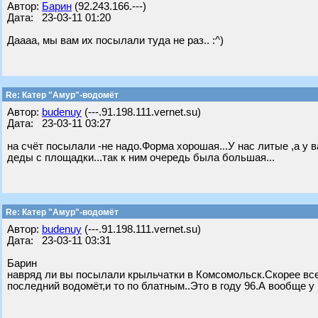
Автор:
Барин
(92.243.166.---)
Дата: 23-03-11 01:20
Даааа, мы вам их посылали туда не раз.. :^)
Re: Катер "Амур"-водомёт
Автор:
budenuy
(---.91.198.111.vernet.su)
Дата: 23-03-11 03:27
на счёт посылали -не надо.Форма хорошая...У нас литые ,а у
деды с площадки...так к ним очередь была большая...
Re: Катер "Амур"-водомёт
Автор:
budenuy
(---.91.198.111.vernet.su)
Дата: 23-03-11 03:31
Барин
навряд ли вы посылали крыльчатки в Комсомольск.Скорее всег
последний водомёт,и то по блатным..Это в году 96.А вообще у