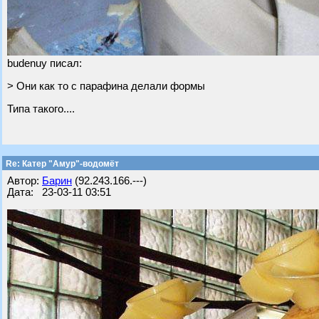
budenuy писал:
> Они как то с парафина делали формы
Типа такого....
Re: Катер "Амур"-водомёт
Автор:
Барин
(92.243.166.---)
Дата: 23-03-11 03:51