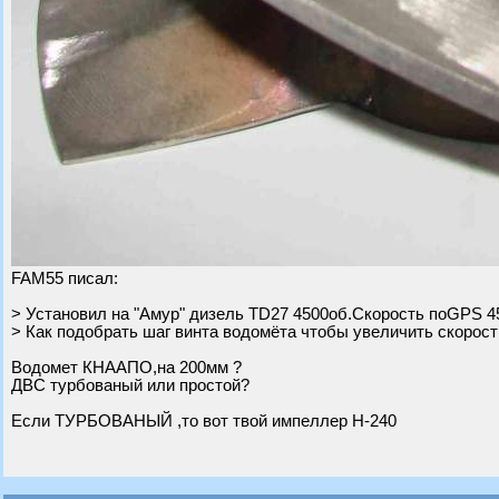
FAM55 писал:
> Установил на "Амур" дизель TD27 4500об.Скорость поGPS 4
> Как подобрать шаг винта водомёта чтобы увеличить скорост
Водомет КНААПО,на 200мм ?
ДВС турбованый или простой?
Если ТУРБОВАНЫЙ ,то вот твой импеллер Н-240