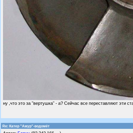
ну ,что это за "вертушка" - а? Сейчас все переставляют эти 
Re: Катер "Амур"-водомёт