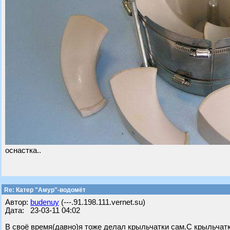
оснастка..
Re: Катер "Амур"-водомёт
Автор:
budenuy
(---.91.198.111.vernet.su)
Дата: 23-03-11 04:02
В своё время(давно)я тоже делал крыльчатки сам.С крыльчатк