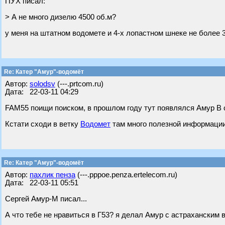
ПУХ писал:
> А не много дизелю 4500 об.м?
у меня на штатном водомете и 4-х лопастном шнеке не более 
Re: Катер "Амур"-водомёт
Автор:
solodsv
(---.prtcom.ru)
Дата: 22-03-11 04:29
FAM55 поищи поиском, в прошлом году тут появлялся Амур В 
Кстати сходи в ветку
Водомет
там много полезной информации
Re: Катер "Амур"-водомёт
Автор:
пахлик пенза
(---.pppoe.penza.ertelecom.ru)
Дата: 22-03-11 05:51
Сергей Амур-М писал...
А что тебе не нравиться в Г53? я делал Амур с астраханским