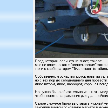
Предыстория, если кто не знает, такова:
мне не повезло как с "планетовским" зажиг
так и с карбюратором "Тиллотсон" (стабиль
Собственно, я оснастил мотор новыми узлам
но с тех пор до сегодняшнего дня провест
либо шторм, либо, наоборот, хорошая пого
Но нужно было обязательно испытать модер
чтобы понять направление для дальнейших 
Самое сложное было выставить нужный уго
закрепив винтом основание магнето в нужн