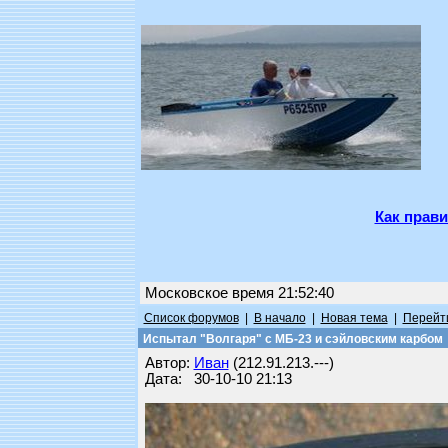
Как прави
Московское время 21:52:40
Список форумов
|
В начало
|
Новая тема
|
Перейти
Испытал "Волгаря" с МБ-23 и сэйловским карбом
Автор:
Иван
(212.91.213.---)
Дата: 30-10-10 21:13