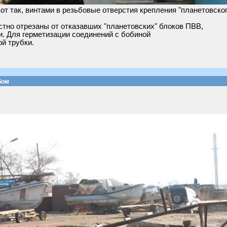
т так, винтами в резьбовые отверстия крепления "планетовског
тно отрезаны от отказавших "планетовских" блоков ПВВ,
и. Для герметизации соединений с бобиной
й трубки.
бом