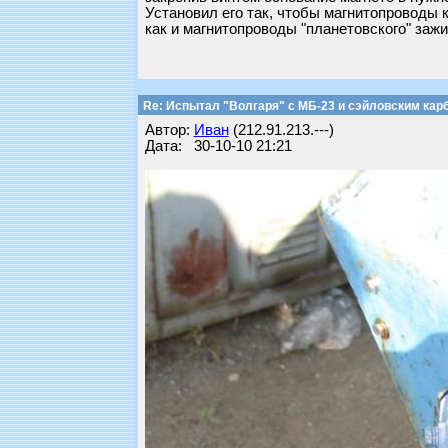
Установил его так, чтобы магнитопроводы 
как и магнитопроводы "планетовского" заж
Re: Испытал "Волгаря" с МБ-23 и сэйловским кар
Автор:
Иван
(212.91.213.---)
Дата: 30-10-10 21:21