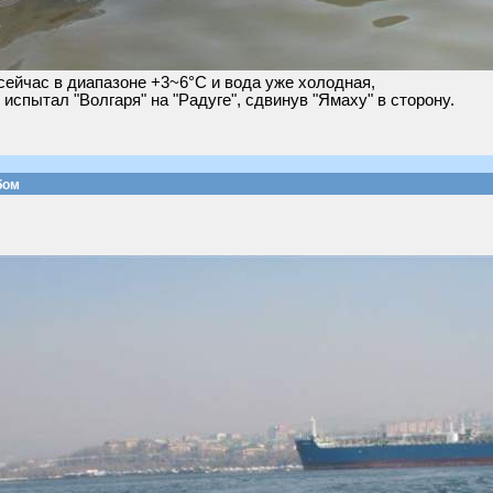
ейчас в диапазоне +3~6°C и вода уже холодная,
 испытал "Волгаря" на "Радуге", сдвинув "Ямаху" в сторону.
бом