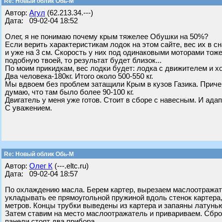
Re: Новый облик Обь-М
Автор:
Агул
(62.213.34.---)
Дата: 09-02-04 18:52
Олег, я не понимаю почему крым тяжелее Обушки на 50%?
Если верить характеристикам лодок на этом сайте, вес их в с
и уже на 3 см. Скорость у них под одинаковыми моторами тож
подобную твоей, то результат будет близок...
По моим прикидкам, вес лодки будет: лодка с движителем и хол
Два человека-180кг. Итого около 500-550 кг.
Мы вдвоем без проблем затащили Крым в кузов Газика. Приче
думаю, что там было более 90-100 кг.
Двигатель у меня уже готов. Стоит в сборе с навесным. И адап
С уважением.
Re: Новый облик Обь-М
Автор:
Олег К
(---.eltc.ru)
Дата: 09-02-04 18:57
По охлаждению масла. Берем картер, вырезаем маслоотражат
укладывать ее прямоугольной пружиной вдоль стенок картера
метров. Концы трубки выведены из картера и запаяны латунь
Затем ставим на место маслоотражатель и привариваем. Сбро
панели стоят два прибора.