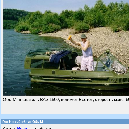
Обь-М, двигатель ВАЗ 1500, водомет Восток, скорость макс. 60
Re: Новый облик Обь-М
Автор:
Иван
(---.vmts.ru)