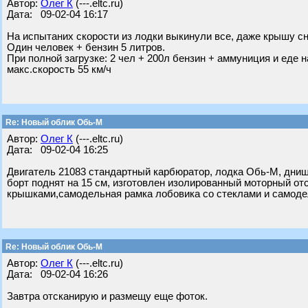
Автор:
Олег К
(---.eltc.ru)
Дата: 09-02-04 16:17
На испытаних скорости из лодки выкинули все, даже крышу сня
Один человек + бензин 5 литров.
При полной загрузке: 2 чел + 200л бензин + аммуниция и еде н
макс.скорость 55 км/ч
Re: Новый облик Обь-М
Автор:
Олег К
(---.eltc.ru)
Дата: 09-02-04 16:25
Двигатель 21083 стандартный карбюратор, лодка Обь-М, днищ
борт поднят на 15 см, изготовлен изолированный моторный отс
крышками,самодельная рамка лобовика со стеклами и самоде
Re: Новый облик Обь-М
Автор:
Олег К
(---.eltc.ru)
Дата: 09-02-04 16:26
Завтра отсканирую и размещу еще фоток.