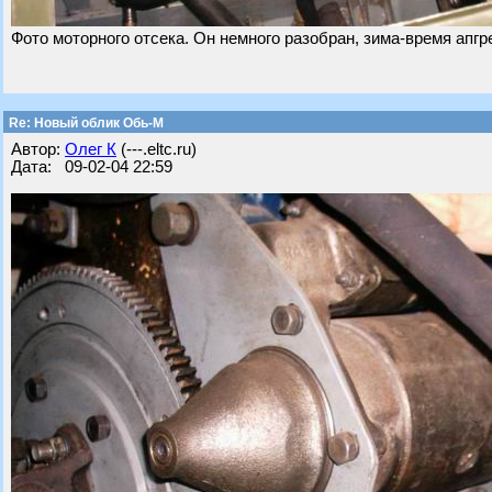
Фото моторного отсека. Он немного разобран, зима-время апгр
Re: Новый облик Обь-М
Автор:
Олег К
(---.eltc.ru)
Дата: 09-02-04 22:59