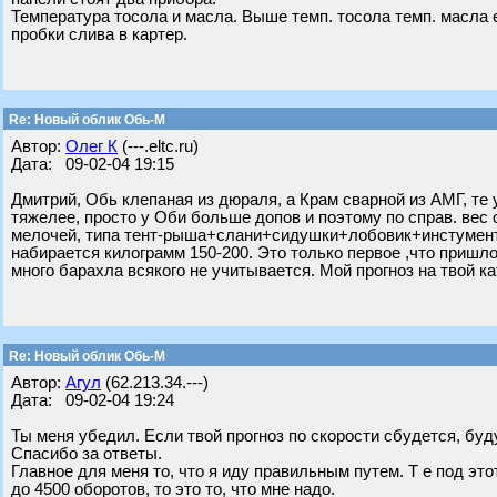
Температура тосола и масла. Выше темп. тосола темп. масла 
пробки слива в картер.
Re: Новый облик Обь-М
Автор:
Олег К
(---.eltc.ru)
Дата: 09-02-04 19:15
Дмитрий, Обь клепаная из дюраля, а Крам сварной из АМГ, те
тяжелее, просто у Оби больше допов и поэтому по справ. вес
мелочей, типа тент-рыша+слани+сидушки+лобовик+инстумент
набирается килограмм 150-200. Это только первое ,что пришло
много барахла всякого не учитывается. Мой прогноз на твой ка
Re: Новый облик Обь-М
Автор:
Агул
(62.213.34.---)
Дата: 09-02-04 19:24
Ты меня убедил. Если твой прогноз по скорости сбудется, буд
Спасибо за ответы.
Главное для меня то, что я иду правильным путем. Т е под это
до 4500 оборотов, то это то, что мне надо.