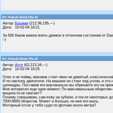
Re: Новый облик Обь-М
Автор:
Боцман
(212.96.195.---)
Дата: 10-02-04 16:21
За 500 баков можно взять движок в отличном состоянии от Dae
:-)
Re: Новый облик Обь-М
Автор:
Агул
(62.213.34.---)
Дата: 10-02-04 16:25
Олег, я не пойму, маховик стоит явно не девятый, классически
И по наклону двигателя. На машине он стоит под углом, и это 
цилиндры. Поставив его вертикально вы обрекаете его на пре
Мне интересен еще один момент. По максимальным оборотам 
мощности не хватает?
Почему спрашиваю, сам езжу на зубиле, и после некоторых до
7000-8000 оборотов. Может и больше, но мне его жаль.
Моторный отсек у тебя судя по фоткам около метра?