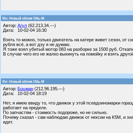
Re: Новый облик Обь-М
Автор:
Агул
(62.213.34.---)
Дата: 10-02-04 16:30
Взять то можно, только двигатель на катере живет сезон, от 
рубля всё, а вот дэу я не думаю.
Я тоже взял убитый мотор 083 на разборке за 1500 руб. Откапи
В случае чего его не жалко выкинуть на помойку и взять другой
Re: Новый облик Обь-М
Автор:
Боцман
(212.96.195.---)
Дата: 10-02-04 18:19
Нет, я имею ввиду то, что движок у этой псевдоиномарки гораз
работает на пределе.
По запчастям - стоимость подороже, но не сильно.
Почему сказал - сам наблюдаю движок от нексии на К5М, и знаю
идет.