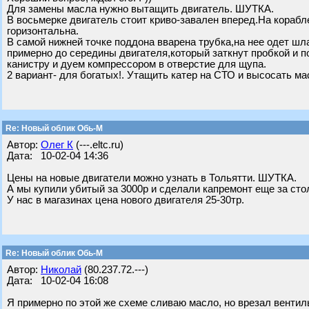
Для замены масла нужно вытащить двигатель. ШУТКА.
В восьмерке двигатель стоит криво-завален вперед.На корабл
горизонтальна.
В самой нижней точке поддона вварена трубка,на нее одет шл
примерно до середины двигателя,который заткнут пробкой и п
канистру и дуем компрессором в отверстие для щупа.
2 вариант- для богатых!. Утащить катер на СТО и высосать ма
Re: Новый облик Обь-М
Автор:
Олег К
(---.eltc.ru)
Дата: 10-02-04 14:36
Цены на новые двигатели можно узнать в Тольятти. ШУТКА.
А мы купили убитый за 3000р и сделали капремонт еще за сто
У нас в магазинах цена нового двигателя 25-30тр.
Re: Новый облик Обь-М
Автор:
Николай
(80.237.72.---)
Дата: 10-02-04 16:08
Я примерно по этой же схеме сливаю масло, но врезал вентиль 