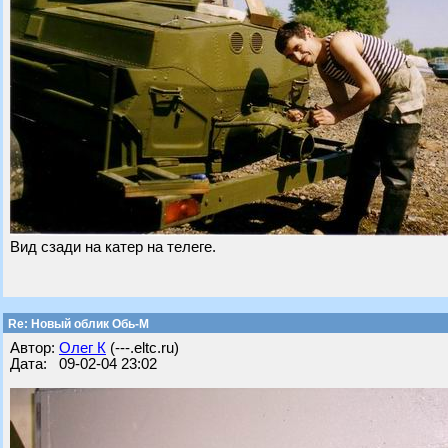
Вид сзади на катер на телеге.
Re: Новый облик Обь-М
Автор:
Олег К
(---.eltc.ru)
Дата: 09-02-04 23:02