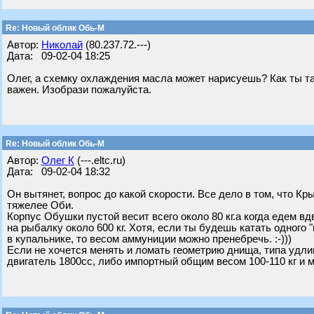
Re: Новый облик Обь-М
Автор:
Николай
(80.237.72.---)
Дата: 09-02-04 18:25
Олег, а схемку охлаждения масла может нарисуешь? Как ты та
важен. Изобрази пожалуйста.
Re: Новый облик Обь-М
Автор:
Олег К
(---.eltc.ru)
Дата: 09-02-04 18:32
Он вытянет, вопрос до какой скорости. Все дело в том, что К
тяжелее Оби.
Корпус Обушки пустой весит всего около 80 кг.а когда едем в
на рыбалку около 600 кг. Хотя, если ты будешь катать одного 
в купальнике, то весом аммуниции можно пренебречь. :-)))
Если не хочется менять и ломать геометрию днища, типа удл
двигатель 1800сс, либо импортный общим весом 100-110 кг и м