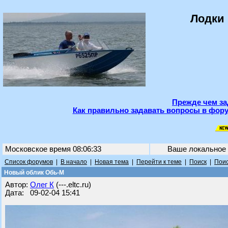
Лодки 
Прежде чем за
Как правильно задавать вопросы в фору
Московское время 08:06:33
Ваше локальное
Список форумов
|
В начало
|
Новая тема
|
Перейти к теме
|
Поиск
|
Поис
Новый облик Обь-М
Автор:
Олег К
(---.eltc.ru)
Дата: 09-02-04 15:41