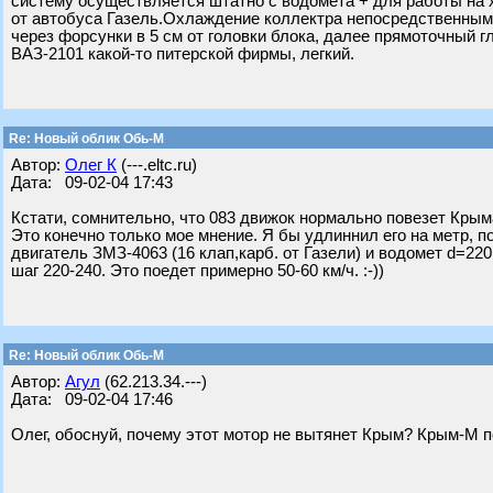
систему осуществляется штатно с водомета + для работы на 
от автобуса Газель.Охлаждение коллектра непосредственны
через форсунки в 5 см от головки блока, далее прямоточный 
ВАЗ-2101 какой-то питерской фирмы, легкий.
Re: Новый облик Обь-М
Автор:
Олег К
(---.eltc.ru)
Дата: 09-02-04 17:43
Кстати, сомнительно, что 083 движок нормально повезет Крым
Это конечно только мое мнение. Я бы удлиннил его на метр, п
двигатель ЗМЗ-4063 (16 клап,карб. от Газели) и водомет d=220
шаг 220-240. Это поедет примерно 50-60 км/ч. :-))
Re: Новый облик Обь-М
Автор:
Агул
(62.213.34.---)
Дата: 09-02-04 17:46
Олег, обоснуй, почему этот мотор не вытянет Крым? Крым-М п