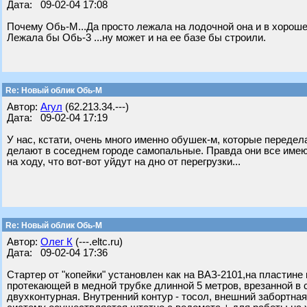
Дата: 09-02-04 17:08
Почему Обь-М...Да просто лежала на лодочной она и в хороше
Лежала бы Обь-3 ...ну может и на ее базе бы строили.
Re: Новый облик Обь-М
Автор:
Агул
(62.213.34.---)
Дата: 09-02-04 17:19
У нас, кстати, очень много именно обушек-м, которые передел
делают в соседнем городе самопальные. Правда они все имеют
на ходу, что вот-вот уйдут на дно от перегрузки...
Re: Новый облик Обь-М
Автор:
Олег К
(---.eltc.ru)
Дата: 09-02-04 17:36
Стартер от "копейки" установлен как на ВАЗ-2101,на пластин
протекающей в медной трубке длинной 5 метров, врезанной в
двухконтурная. Внутренний контур - тосол, внешний забортна