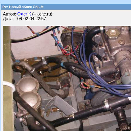
Re: Новый облик Обь-М
Автор:
Олег К
(---.eltc.ru)
Дата: 09-02-04 22:57