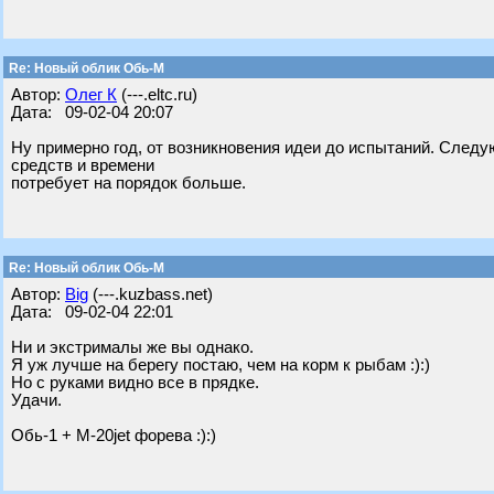
Re: Новый облик Обь-М
Автор:
Олег К
(---.eltc.ru)
Дата: 09-02-04 20:07
Ну примерно год, от возникновения идеи до испытаний. Следующ
средств и времени
потребует на порядок больше.
Re: Новый облик Обь-М
Автор:
Big
(---.kuzbass.net)
Дата: 09-02-04 22:01
Ни и экстрималы же вы однако.
Я уж лучше на берегу постаю, чем на корм к рыбам :):)
Но с руками видно все в прядке.
Удачи.
Обь-1 + М-20jet форева :):)