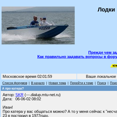
Лодки 
Прежде чем за
Как правильно задавать вопросы в фору
Московское время 02:01:59
Ваше локальное
Список форумов
|
В начало
|
Новая тема
|
Перейти к теме
|
Поиск
|
Поис
А про катера?
Автор:
SKR
(---.dialup.mtu-net.ru)
Дата: 06-06-02 08:02
Иван!
Про катера у вас общаться можно? А то у меня сейчас к "несч
23 я построил в 1977году.