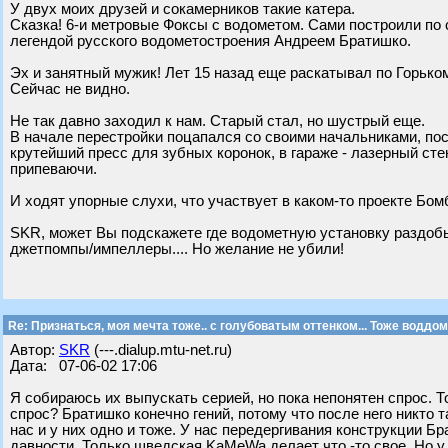
У двух моих друзей и сокамерников такие катера.
Сказка! 6-и метровые Фоксы с водометом. Сами построили по 
легендой русского водометостроения Андреем Братишко.
Эх и занятный мужик! Лет 15 назад еще раскатывал по Горько
Сейчас не видно.
Не так давно заходил к нам. Старый стал, но шустрый еще.
В начале перестройки поцапался со своими начальниками, пос
крутейший пресс для зубных коронок, в гараже - лазерный сте
припеваючи.
И ходят упорные слухи, что участвует в каком-то проекте Бом
SKR, может Вы подскажете где водометную установку раздобы
джетпомпы/импеллеры.... Но желание не убили!
Re: Признаться, моя мечта тоже.. с голубоватым оттенком... Тоже воддом
Автор:
SKR
(---.dialup.mtu-net.ru)
Дата: 07-06-02 17:06
Я собираюсь их выпускать серией, но пока непонятен спрос. Т
спрос? Братишко конечно гений, потому что после него никто 
нас и у них одно и тоже. У нас передергивания конструкции Б
давности. Только шведская KaMeWa делает что -то свое. Но у