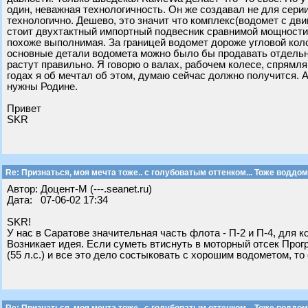
один, неважная технологичность. Он же создавал не для серии
технологично. Дешево, это значит что комплекс(водомет с дв
стоит двухтактный импортный подвесник сравнимой мощности. 
похоже выполнимая. За границей водомет дороже угловой колон
основные детали водомета можно было бы продавать отдельно 
растут правильно. Я говорю о валах, рабочем колесе, спрямл
годах я об мечтал об этом, думаю сейчас должно получится. 
нужны Родине.
Привет
SKR
Re: Признаться, моя мечта тоже.. с голубоватым оттенком... Тоже воддом
Автор: Доцент-М (---.seanet.ru)
Дата: 07-06-02 17:34
SKR!
У нас в Саратове значительная часть флота - П-2 и П-4, для к
Возникает идея. Если суметь втиснуть в моторный отсек Прогр
(55 л.с.) и все это дело состыковать с хорошим водометом, то с