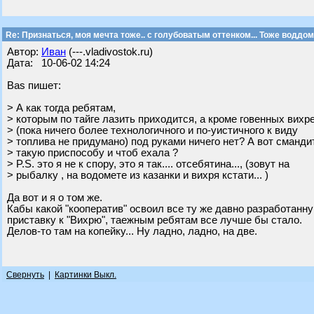
Re: Признаться, моя мечта тоже.. с голубоватым оттенком... Тоже воддом
Автор:
Иван
(---.vladivostok.ru)
Дата: 10-06-02 14:24
Bas пишет:
> А как тогда ребятам,
> которым по тайге лазить приходится, а кроме говенных вихр
> (пока ничего более технологичного и по-уистичного к виду
> топлива не придумано) под руками ничего нет? А вот сманди
> такую приспособу и чтоб ехала ?
> P.S. это я не к спору, это я так.... отсебятина..., (зовут на
> рыбалку , на водомете из казанки и вихря кстати... )
Да вот и я о том же.
Кабы какой "кооператив" освоил все ту же давно разработан
приставку к "Вихрю", таежным ребятам все лучше бы стало.
Делов-то там на копейку... Ну ладно, ладно, на две.
Свернуть
|
Картинки Выкл.