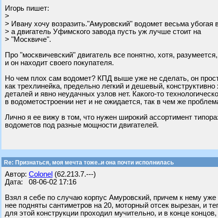
Игорь пишет:
>
> Ивану хочу возразить."Амуровский" водомет весьма убогая 
> а двигатель Уфимского завода пусть уж лучше стоит на
> "Москвиче".
Про "москвичевский" двигатель все понятно, хотя, разумеется,
и он находит своего покупателя.
Но чем плох сам водомет? КПД выше уже не сделать, он прос
как трехлинейка, предельно легкий и дешевый, конструктивно
деталей и явно неудачных узлов нет. Какого-то технологическ
в водометостроении нет и не ожидается, так в чем же проблем
Лично я ее вижу в том, что нужен широкий ассортимент типор
водометов под разные мощности двигателей.
Re: Признаться, моя мечта тоже..и она почти исполнилась
Автор:
Colonel
(62.213.7.---)
Дата: 08-06-02 17:16
Взял я себе по случаю корпус Амуровский, причем к нему уже
нее подняты сантиметров на 20, моторный отсек вырезан, и те
для этой конструкции проходил мучительно, и в конце концов,