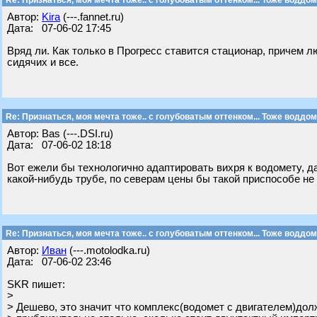
Re: Признаться, моя мечта тоже.. с голубоватым оттенком... Тоже воддом
Автор:
Kira
(---.fannet.ru)
Дата: 07-06-02 17:45
Вряд ли. Как только в Прогресс ставится стационар, причем л
сидячих и все.
Re: Признаться, моя мечта тоже.. с голубоватым оттенком... Тоже воддом
Автор: Bas (---.DSI.ru)
Дата: 07-06-02 18:18
Вот ежели бы технологично адаптировать вихря к водомету, д
какой-нибудь трубе, по северам цены бы такой приспособе не
Re: Признаться, моя мечта тоже.. с голубоватым оттенком... Тоже воддом
Автор:
Иван
(---.motolodka.ru)
Дата: 07-06-02 23:46
SKR пишет:
>
> Дешево, это значит что комплекс(водомет с двигателем)дол