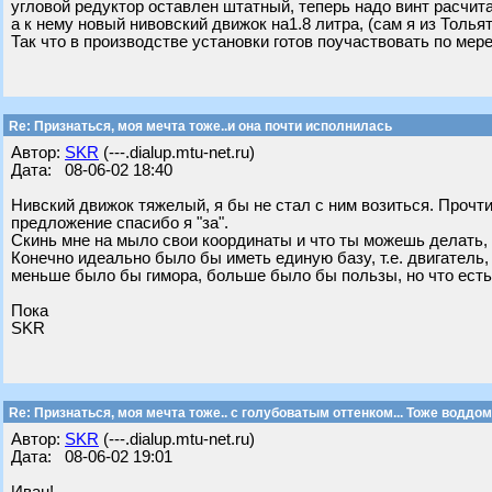
угловой редуктор оставлен штатный, теперь надо винт расчита
а к нему новый нивовский движок на1.8 литра, (сам я из Толья
Так что в производстве установки готов поучаствовать по мер
Re: Признаться, моя мечта тоже..и она почти исполнилась
Автор:
SKR
(---.dialup.mtu-net.ru)
Дата: 08-06-02 18:40
Нивский движок тяжелый, я бы не стал с ним возиться. Прочти 
предложение спасибо я "за".
Скинь мне на мыло свои координаты и что ты можешь делать,
Конечно идеально было бы иметь единую базу, т.е. двигатель,
меньше было бы гимора, больше было бы пользы, но что есть т
Пока
SKR
Re: Признаться, моя мечта тоже.. с голубоватым оттенком... Тоже воддом
Автор:
SKR
(---.dialup.mtu-net.ru)
Дата: 08-06-02 19:01