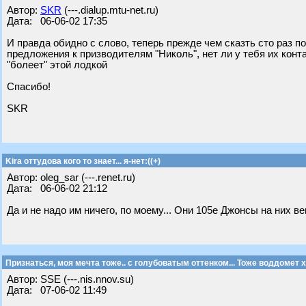
Автор:
SKR
(---.dialup.mtu-net.ru)
Дата: 06-06-02 17:35
И правда обидно с слово, теперь прежде чем сказть сто раз п
предложения к призводителям "Николь", нет ли у тебя их конт
"болеет" этой лодкой
Спасибо!
SKR
Kira оттудова кого то знает... я-нет:((+)
Автор: oleg_sar (---.renet.ru)
Дата: 06-06-02 21:12
Да и не надо им ничего, по моему... Они 105е Джонсы на них ве
Признаться, моя мечта тоже.. с голубоватым оттенком... Тоже воддомет 
Автор: SSE (---.nis.nnov.su)
Дата: 07-06-02 11:49