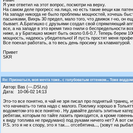
Иван!
Я уже ответил на этот вопрос, посмотри на верху.
На самом деле прогресс на лицо, но есть такие вещи как патен
На западе никогда не было проблемы мощностей, хочешь быст
пасынками, Вихрь 30 предел, мало того, что движок г-но, он е
бывает. А.Братишко с друзьями создал свой спрямляющий аппа
все, а на западе в это время тихо гнили о беспредельности во
ниже, а у Братишко может быть около 0.6-0.7. Теперь берем 10
мощность, надеюсь убедительно! И пусть простят меня профес
Все поехал работать, а то весь день просижу за клавиатурой.
Привет
SKR
Re: Признаться, моя мечта тоже.. с голубоватым оттенком... Тоже воддом
Автор: Bas (---.DSI.ru)
Дата: 10-06-02 14:13
Это-то все понятно, я чай не зря писал про поднятый транец, н
что начинать-то типа надо с малого. Поелику хорошо в Тольят
водометом-это все понятно . Ну давайте делать элитные катер
ребятам, которым по тайге лазить приходится, а кроме говенны
к виду топлива не придумано) под руками ничего нет? А вот с
P.S. это я не к спору, это я так.... отсебятина..., (зовут на рыба