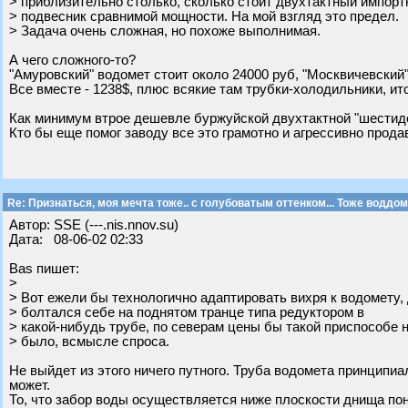
> приблизительно столько, сколько стоит двухтактный импор
> подвесник сравнимой мощности. На мой взгляд это предел.
> Задача очень сложная, но похоже выполнимая.
А чего сложного-то?
"Амуровский" водомет стоит около 24000 руб, "Москвичевский"
Все вместе - 1238$, плюс всякие там трубки-холодильники, ито
Как минимум втрое дешевле буржуйской двухтактной "шестиде
Кто бы еще помог заводу все это грамотно и агрессивно продав
Re: Признаться, моя мечта тоже.. с голубоватым оттенком... Тоже воддом
Автор: SSE (---.nis.nnov.su)
Дата: 08-06-02 02:33
Bas пишет:
>
> Вот ежели бы технологично адаптировать вихря к водомету,
> болтался себе на поднятом транце типа редуктором в
> какой-нибудь трубе, по северам цены бы такой приспособе 
> было, всмысле спроса.
Не выйдет из этого ничего путного. Труба водомета принципи
может.
То, что забор воды осуществляется ниже плоскости днища пон