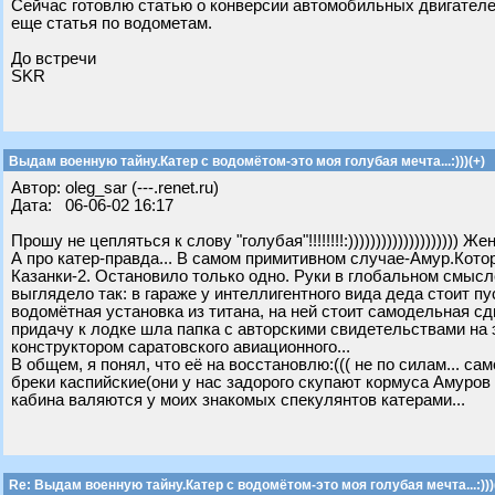
Сейчас готовлю статью о конверсии автомобильных двигателей
еще статья по водометам.
До встречи
SKR
Выдам военную тайну.Катер с водомётом-это моя голубая мечта...:)))(+)
Автор: oleg_sar (---.renet.ru)
Дата: 06-06-02 16:17
Прошу не цепляться к слову "голубая"!!!!!!!!:))))))))))))))))))))
А про катер-правда... В самом примитивном случае-Амур.Котор
Казанки-2. Остановило только одно. Руки в глобальном смысле 
выглядело так: в гараже у интеллигентного вида деда стоит п
водомётная установка из титана, на ней стоит самодельная с
придачу к лодке шла папка с авторскими свидетельствами на 
конструктором саратовского авиационного...
В общем, я понял, что её на восстановлю:((( не по силам... са
бреки каспийские(они у нас задорого скупают кормуса Амуров 
кабина валяются у моих знакомых спекулянтов катерами...
Re: Выдам военную тайну.Катер с водомётом-это моя голубая мечта...:)))