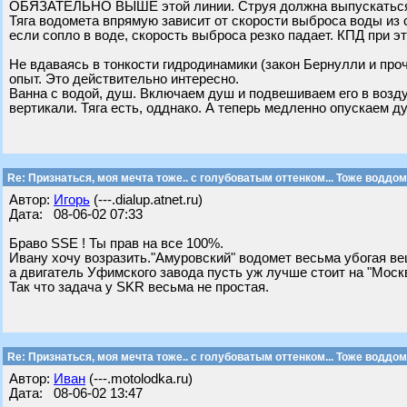
ОБЯЗАТЕЛЬНО ВЫШЕ этой линии. Струя должна выпускаться В
Тяга водомета впрямую зависит от скорости выброса воды из 
если сопло в воде, скорость выброса резко падает. КПД при э
Не вдаваясь в тонкости гидродинамики (закон Бернулли и пр
опыт. Это действительно интересно.
Ванна с водой, душ. Включаем душ и подвешиваем его в возду
вертикали. Тяга есть, одднако. А теперь медленно опускаем ду
Re: Признаться, моя мечта тоже.. с голубоватым оттенком... Тоже воддом
Автор:
Игорь
(---.dialup.atnet.ru)
Дата: 08-06-02 07:33
Браво SSE ! Ты прав на все 100%.
Ивану хочу возразить."Амуровский" водомет весьма убогая ве
а двигатель Уфимского завода пусть уж лучше стоит на "Моск
Так что задача у SKR весьма не простая.
Re: Признаться, моя мечта тоже.. с голубоватым оттенком... Тоже воддом
Автор:
Иван
(---.motolodka.ru)
Дата: 08-06-02 13:47