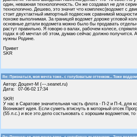
один, неважная технологичность. Он же создавал не для серии
технологично. Дешево, это значит что комплекс(водомет с дв
стоит двухтактный импортный подвесник сравнимой мощности. 
похоже выполнимая. За границей водомет дороже угловой колон
основные детали водомета можно было бы продавать отдельно 
растут правильно. Я говорю о валах, рабочем колесе, спрямл
годах я об мечтал об этом, думаю сейчас должно получится. 
нужны Родине.
Привет
SKR
Re: Признаться, моя мечта тоже.. с голубоватым оттенком... Тоже воддом
Автор: Доцент-М (---.seanet.ru)
Дата: 07-06-02 17:34
SKR!
У нас в Саратове значительная часть флота - П-2 и П-4, для к
Возникает идея. Если суметь втиснуть в моторный отсек Прогр
(55 л.с.) и все это дело состыковать с хорошим водометом, то с