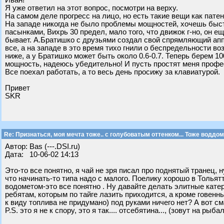
Иван!
Я уже ответил на этот вопрос, посмотри на верху.
На самом деле прогресс на лицо, но есть такие вещи как патен
На западе никогда не было проблемы мощностей, хочешь быст
пасынками, Вихрь 30 предел, мало того, что движок г-но, он е
бывает. А.Братишко с друзьями создал свой спрямляющий аппа
все, а на западе в это время тихо гнили о беспредельности во
ниже, а у Братишко может быть около 0.6-0.7. Теперь берем 10
мощность, надеюсь убедительно! И пусть простят меня профес
Все поехал работать, а то весь день просижу за клавиатурой.
Привет
SKR
Re: Признаться, моя мечта тоже.. с голубоватым оттенком... Тоже воддом
Автор: Bas (---.DSI.ru)
Дата: 10-06-02 14:13
Это-то все понятно, я чай не зря писал про поднятый транец, н
что начинать-то типа надо с малого. Поелику хорошо в Тольят
водометом-это все понятно . Ну давайте делать элитные катер
ребятам, которым по тайге лазить приходится, а кроме говенны
к виду топлива не придумано) под руками ничего нет? А вот с
P.S. это я не к спору, это я так.... отсебятина..., (зовут на рыба