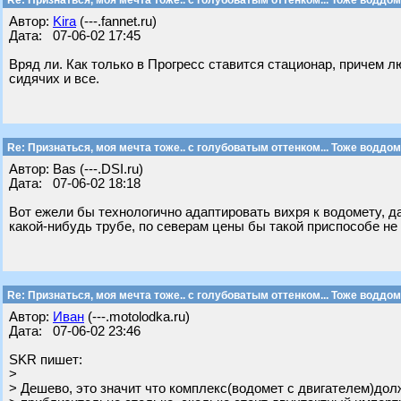
Re: Признаться, моя мечта тоже.. с голубоватым оттенком... Тоже воддом
Автор:
Kira
(---.fannet.ru)
Дата: 07-06-02 17:45
Вряд ли. Как только в Прогресс ставится стационар, причем л
сидячих и все.
Re: Признаться, моя мечта тоже.. с голубоватым оттенком... Тоже воддом
Автор: Bas (---.DSI.ru)
Дата: 07-06-02 18:18
Вот ежели бы технологично адаптировать вихря к водомету, д
какой-нибудь трубе, по северам цены бы такой приспособе не
Re: Признаться, моя мечта тоже.. с голубоватым оттенком... Тоже воддом
Автор:
Иван
(---.motolodka.ru)
Дата: 07-06-02 23:46
SKR пишет:
>
> Дешево, это значит что комплекс(водомет с двигателем)дол