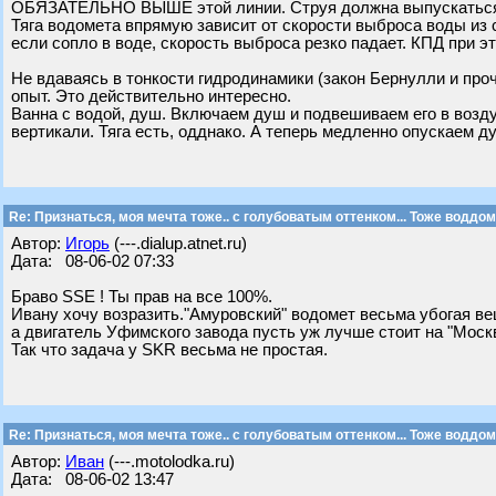
ОБЯЗАТЕЛЬНО ВЫШЕ этой линии. Струя должна выпускаться В
Тяга водомета впрямую зависит от скорости выброса воды из 
если сопло в воде, скорость выброса резко падает. КПД при э
Не вдаваясь в тонкости гидродинамики (закон Бернулли и пр
опыт. Это действительно интересно.
Ванна с водой, душ. Включаем душ и подвешиваем его в возду
вертикали. Тяга есть, одднако. А теперь медленно опускаем ду
Re: Признаться, моя мечта тоже.. с голубоватым оттенком... Тоже воддом
Автор:
Игорь
(---.dialup.atnet.ru)
Дата: 08-06-02 07:33
Браво SSE ! Ты прав на все 100%.
Ивану хочу возразить."Амуровский" водомет весьма убогая ве
а двигатель Уфимского завода пусть уж лучше стоит на "Моск
Так что задача у SKR весьма не простая.
Re: Признаться, моя мечта тоже.. с голубоватым оттенком... Тоже воддом
Автор:
Иван
(---.motolodka.ru)
Дата: 08-06-02 13:47