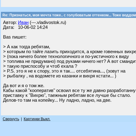
Re: Признаться, моя мечта тоже.. с голубоватым оттенком... Тоже воддом
Автор:
Иван
(---.vladivostok.ru)
Дата: 10-06-02 14:24
Bas пишет:
> А как тогда ребятам,
> которым по тайге лазить приходится, а кроме говенных вихр
> (пока ничего более технологичного и по-уистичного к виду
> топлива не придумано) под руками ничего нет? А вот сманди
> такую приспособу и чтоб ехала ?
> P.S. это я не к спору, это я так.... отсебятина..., (зовут на
> рыбалку , на водомете из казанки и вихря кстати... )
Да вот и я о том же.
Кабы какой "кооператив" освоил все ту же давно разработан
приставку к "Вихрю", таежным ребятам все лучше бы стало.
Делов-то там на копейку... Ну ладно, ладно, на две.
Свернуть
|
Картинки Выкл.