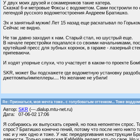
У двух моих друзей и сокамерников такие катера.
Сказка! 6-и метровые Фоксы с водометом. Сами построили по 
легендой русского водометостроения Андреем Братишко.
Эх и занятный мужик! Лет 15 назад еще раскатывал по Горько
Сейчас не видно.
Не так давно заходил к нам. Старый стал, но шустрый еще.
В начале перестройки поцапался со своими начальниками, пос
крутейший пресс для зубных коронок, в гараже - лазерный сте
припеваючи.
И ходят упорные слухи, что участвует в каком-то проекте Бом
SKR, может Вы подскажете где водометную установку раздобы
джетпомпы/импеллеры.... Но желание не убили!
Re: Признаться, моя мечта тоже.. с голубоватым оттенком... Тоже воддом
Автор:
SKR
(---.dialup.mtu-net.ru)
Дата: 07-06-02 17:06
Я собираюсь их выпускать серией, но пока непонятен спрос. Т
спрос? Братишко конечно гений, потому что после него никто 
нас и у них одно и тоже. У нас передергивания конструкции Б
давности. Только шведская KaMeWa делает что -то свое. Но у