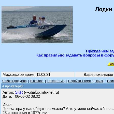
Лодки 
Прежде чем за
Как правильно задавать вопросы в фору
Московское время 11:03:31
Ваше локальное
Список форумов
|
В начало
|
Новая тема
|
Перейти к теме
|
Поиск
|
Поис
А про катера?
Автор:
SKR
(---.dialup.mtu-net.ru)
Дата: 06-06-02 08:02
Иван!
Про катера у вас общаться можно? А то у меня сейчас к "несч
23 я построил в 1977году.