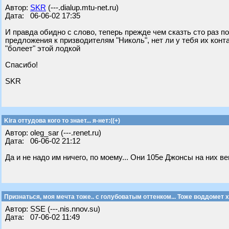
Автор:
SKR
(---.dialup.mtu-net.ru)
Дата: 06-06-02 17:35
И правда обидно с слово, теперь прежде чем сказть сто раз п
предложения к призводителям "Николь", нет ли у тебя их конт
"болеет" этой лодкой
Спасибо!
SKR
Kira оттудова кого то знает... я-нет:((+)
Автор: oleg_sar (---.renet.ru)
Дата: 06-06-02 21:12
Да и не надо им ничего, по моему... Они 105е Джонсы на них ве
Признаться, моя мечта тоже.. с голубоватым оттенком... Тоже воддомет 
Автор: SSE (---.nis.nnov.su)
Дата: 07-06-02 11:49