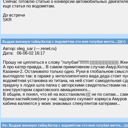
Сейчас готовлю статью о конверсии автомобильных двигателей
еще статья по водометам.
До встречи
SKR
Выдам военную тайну.Катер с водомётом-это моя голубая мечта...:)))(+)
Автор: oleg_sar (---.renet.ru)
Дата: 06-06-02 16:17
Прошу не цепляться к слову "голубая"!!!!!!!!:))))))))))))))))))))
А про катер-правда... В самом примитивном случае-Амур.Котор
Казанки-2. Остановило только одно. Руки в глобальном смысле 
выглядело так: в гараже у интеллигентного вида деда стоит п
водомётная установка из титана, на ней стоит самодельная с
придачу к лодке шла папка с авторскими свидетельствами на 
конструктором саратовского авиационного...
В общем, я понял, что её на восстановлю:((( не по силам... са
бреки каспийские(они у нас задорого скупают кормуса Амуров 
кабина валяются у моих знакомых спекулянтов катерами...
Re: Выдам военную тайну.Катер с водомётом-это моя голубая мечта...:)))