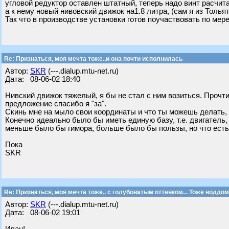
угловой редуктор оставлен штатный, теперь надо винт расчита
а к нему новый нивовский движок на1.8 литра, (сам я из Толья
Так что в производстве установки готов поучаствовать по мер
Re: Признаться, моя мечта тоже..и она почти исполнилась
Автор:
SKR
(---.dialup.mtu-net.ru)
Дата: 08-06-02 18:40
Нивский движок тяжелый, я бы не стал с ним возиться. Прочти 
предложение спасибо я "за".
Скинь мне на мыло свои координаты и что ты можешь делать,
Конечно идеально было бы иметь единую базу, т.е. двигатель,
меньше было бы гимора, больше было бы пользы, но что есть т
Пока
SKR
Re: Признаться, моя мечта тоже.. с голубоватым оттенком... Тоже воддом
Автор:
SKR
(---.dialup.mtu-net.ru)
Дата: 08-06-02 19:01