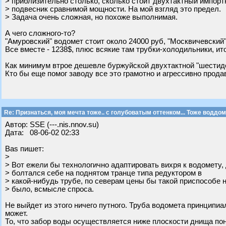
> приблизительно столько, сколько стоит двухтактный импор
> подвесник сравнимой мощности. На мой взгляд это предел.
> Задача очень сложная, но похоже выполнимая.
А чего сложного-то?
"Амуровский" водомет стоит около 24000 руб, "Москвичевский"
Все вместе - 1238$, плюс всякие там трубки-холодильники, ито
Как минимум втрое дешевле буржуйской двухтактной "шестиде
Кто бы еще помог заводу все это грамотно и агрессивно продав
Re: Признаться, моя мечта тоже.. с голубоватым оттенком... Тоже воддом
Автор: SSE (---.nis.nnov.su)
Дата: 08-06-02 02:33
Bas пишет:
>
> Вот ежели бы технологично адаптировать вихря к водомету,
> болтался себе на поднятом транце типа редуктором в
> какой-нибудь трубе, по северам цены бы такой приспособе 
> было, всмысле спроса.
Не выйдет из этого ничего путного. Труба водомета принципи
может.
То, что забор воды осуществляется ниже плоскости днища пон