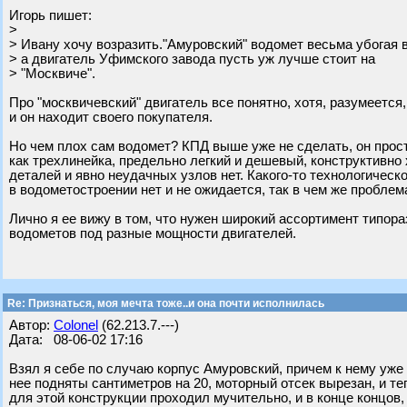
Игорь пишет:
>
> Ивану хочу возразить."Амуровский" водомет весьма убогая 
> а двигатель Уфимского завода пусть уж лучше стоит на
> "Москвиче".
Про "москвичевский" двигатель все понятно, хотя, разумеется,
и он находит своего покупателя.
Но чем плох сам водомет? КПД выше уже не сделать, он прос
как трехлинейка, предельно легкий и дешевый, конструктивно
деталей и явно неудачных узлов нет. Какого-то технологическ
в водометостроении нет и не ожидается, так в чем же проблем
Лично я ее вижу в том, что нужен широкий ассортимент типор
водометов под разные мощности двигателей.
Re: Признаться, моя мечта тоже..и она почти исполнилась
Автор:
Colonel
(62.213.7.---)
Дата: 08-06-02 17:16
Взял я себе по случаю корпус Амуровский, причем к нему уже
нее подняты сантиметров на 20, моторный отсек вырезан, и те
для этой конструкции проходил мучительно, и в конце концов,