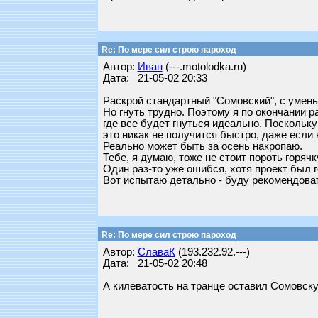
Re: По мере сил строю пароход
Автор:
Иван
(---.motolodka.ru)
Дата: 21-05-02 20:33
Раскрой стандартный "Сомовский", с умен
Но гнуть трудно. Поэтому я по окончании р
где все будет гнуться идеально. Поскольку
это никак не получится быстро, даже если 
Реально может быть за осень накропаю.
Тебе, я думаю, тоже не стоит пороть горяч
Один раз-то уже ошибся, хотя проект был г
Вот испытаю детально - буду рекомендова
Re: По мере сил строю пароход
Автор:
СлаваК
(193.232.92.---)
Дата: 21-05-02 20:48
А килеватость на транце оставил Сомовскую