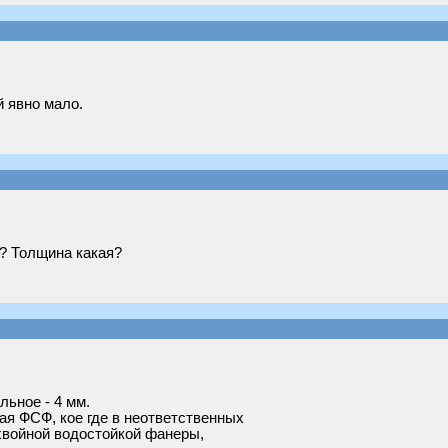
й явно мало.
ы? Толщина какая?
льное - 4 мм.
ая ФСФ, кое где в неответственных
хвойной водостойкой фанеры,