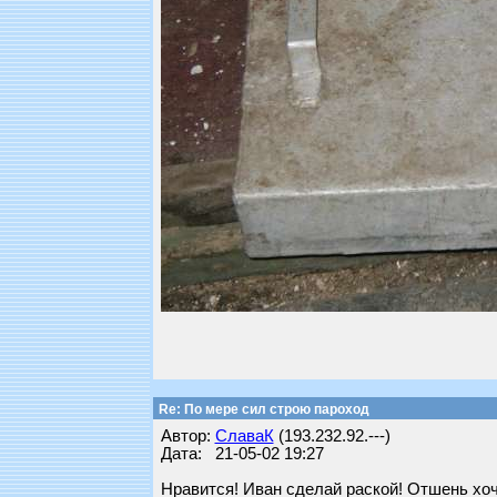
Re: По мере сил строю пароход
Автор:
СлаваК
(193.232.92.---)
Дата: 21-05-02 19:27
Нравится! Иван сделай раской! Отшень хоче