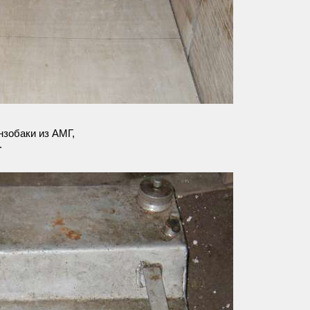
нзобаки из АМГ,
.