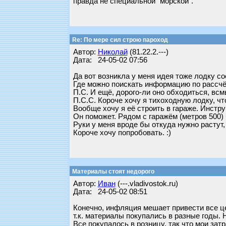
правда не специальной "морской".
Re: По мере сил строю пароход
Автор:
Николай
(81.22.2.---)
Дата: 24-05-02 07:56
Да вот возникла у меня идея тоже лодку со
Где можно поискать информацию по рассчёт
П.С. И ещё, дорого-ли оно обходиться, вс
П.С.С. Короче хочу я тихоходную лодку, ч
Вообще хочу я её строить в гараже. Инстру
Он поможет. Рядом с гаражём (метров 500) 
Руки у меня вроде бы откуда нужно растут,
Короче хочу попробовать. :)
Материалы стоят недорого
Автор:
Иван
(---.vladivostok.ru)
Дата: 24-05-02 08:51
Конечно, инфляция мешает привести все ц
т.к. материалы покупались в разные годы.
Все покупалось в розницу, так что мои за