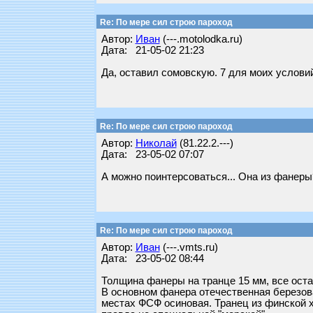
Re: По мере сил строю пароход
Автор:
Иван
(---.motolodka.ru)
Дата: 21-05-02 21:23
Да, оставил сомовскую. 7 для моих услови
Re: По мере сил строю пароход
Автор:
Николай
(81.22.2.---)
Дата: 23-05-02 07:07
А можно поинтерсоваться... Она из фанер
Re: По мере сил строю пароход
Автор:
Иван
(---.vmts.ru)
Дата: 23-05-02 08:44
Толщина фанеры на транце 15 мм, все оста
В основном фанера отечественная березов
местах ФСФ осиновая. Транец из финской 