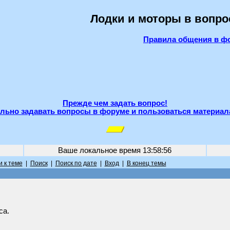
Лодки и моторы в вопро
Правила общения в ф
Прежде чем задать вопрос!
льно задавать вопросы в форуме и пользоваться материал
Ваше локальное время
13:58:56
 к теме
|
Поиск
|
Поиск по дате
|
Вход
|
В конец темы
са.