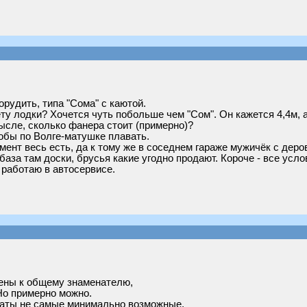
орудить, типа "Сома" с каютой.
у лодки? Хочется чуть побольше чем "Сом". Он кажется 4,4м, а 
мысле, сколько фанера стоит (примерно)?
тобы по Волге-матушке плавать.
мент весь есть, да к тому же в соседнем гараже мужичёк с деро
база там доски, брусья какие угодно продают. Короче - все усло
 работаю в автосервисе.
ены к общему знаменателю,
 Но примерно можно.
траты не самые минимально возможные.