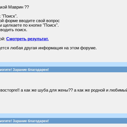
такой Маврин ??
 "Поиск".
ой форме вводите свой вопрос
м щелкаете по кнопке "Поиск".
зводить поиск.
ой:
Смотреть результат.
щется любая другая информация на этом форуме.
могите! Зарание благодарен!
восторге!! а как же шуба для жены?? а как же родной и любим
могите! Зарание благодарен!