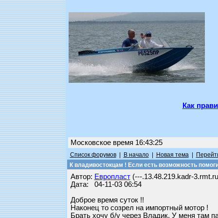
Как прави
Московское время 16:43:25
Список форумов
|
В начало
|
Новая тема
|
Перейти
К владивостокцам ! Если есть возможность помоги
Автор:
Европласт
(---.13.48.219.kadr-3.rmt.ru
Дата: 04-11-03 06:54
Доброе время суток !!
Наконец то созрел на импортный мотор !
Брать хочу б/у через Владик. У меня там п