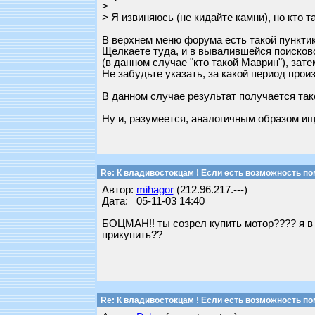
>
> Я извиняюсь (не кидайте камни), но кто 
В верхнем меню форума есть такой пунктик
Щелкаете туда, и в вывалившейся поисков
(в данном случае "кто такой Маврин"), зате
Не забудьте указать, за какой период прои
В данном случае результат получается так
Ну и, разумеется, аналогичным образом и
Re: К владивостокцам ! Если есть возможность по
Автор:
mihagor
(212.96.217.---)
Дата: 05-11-03 14:40
БОЦМАН!! ты созрел купить мотор???? я в 
прикупить??
Re: К владивостокцам ! Если есть возможность по