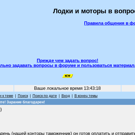
Лодки и моторы в вопро
Правила общения в ф
Прежде чем задать вопрос!
льно задавать вопросы в форуме и пользоваться материал
Ваше локальное время
13:43:18
 к теме
|
Поиск
|
Поиск по дате
|
Вход
|
В конец темы
те! Зарание благодарен!
)
арень (нашей конторы таможенник) он готов оплатить и отправить