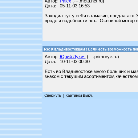
Автор:
Palex
(---.meta.net.ru)
Дата: 05-11-03 16:53
Заходил тут у себя в гамазин, предлагают Ям
вроде и надобности нет... Основной мотор не
Re: К владивостокцам ! Если есть возможность по
Автор:
Юрий Лукич
(---.primorye.ru)
Дата: 10-11-03 00:30
Есть во Владивостоке много больших и ма
знаком с текущим асортиментом,качеством и
Свернуть
|
Картинки Выкл.