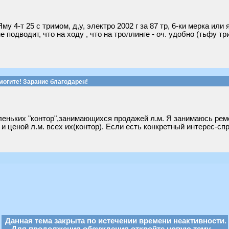
у 4-т 25 с тримом, д,у, электро 2002 г за 87 тр, 6-ки мерка или я
 подводит, что на ходу , что на троллинге - оч. удобно (тьфу три
могите! Зарание благодарен!
леньких "контор",занимающихся продажей л.м. Я занимаюсь рем
 ценой л.м. всех их(контор). Если есть конкретный интерес-сп
Данная тема закрыта по истечении времени неактивности.