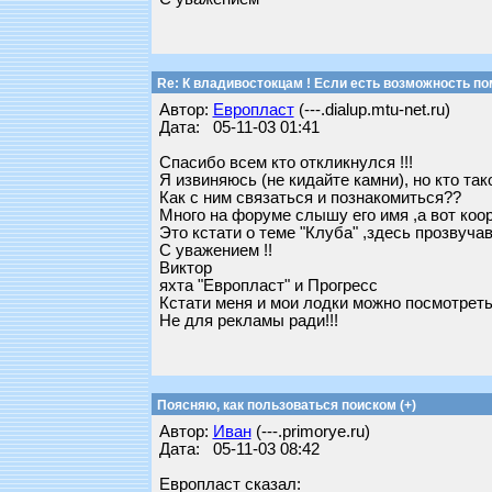
Re: К владивостокцам ! Если есть возможность по
Автор:
Европласт
(---.dialup.mtu-net.ru)
Дата: 05-11-03 01:41
Спасибо всем кто откликнулся !!!
Я извиняюсь (не кидайте камни), но кто та
Как с ним связаться и познакомиться??
Много на форуме слышу его имя ,а вот коор
Это кстати о теме "Клуба" ,здесь прозвуча
С уважением !!
Виктор
яхта "Европласт" и Прогресс
Кстати меня и мои лодки можно посмотреть 
Не для рекламы ради!!!
Поясняю, как пользоваться поиском (+)
Автор:
Иван
(---.primorye.ru)
Дата: 05-11-03 08:42
Европласт сказал: