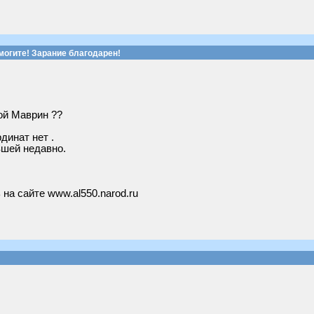
могите! Зарание благодарен!
кой Маврин ??
динат нет .
вшей недавно.
на сайте www.al550.narod.ru