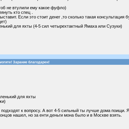
чтоб не втулили ему какое фуфло)
януть кто спец .
ыставит. Если это стоит денег ,то сколько такая консультация б
дет)
ленький для яхты (4-5 сил четырехтактный Ямаха или Сузуки)
могите! Зарание благодарен!
аленький для яхты
ки)
о подходят к вопросу. А вот 4-5 сильный ты лучше дома поищи. 
онцов нашел, но за енти деньги мона было и в Москве взять.