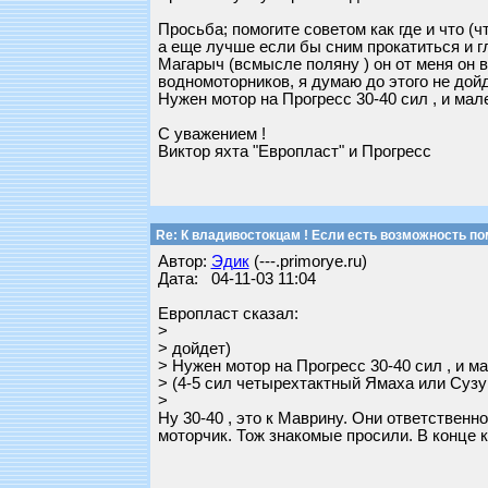
Просьба; помогите советом как где и что (
а еще лучше если бы сним прокатиться и гл
Магарыч (всмысле поляну ) он от меня он в
водномоторников, я думаю до этого не дой
Нужен мотор на Прогресс 30-40 сил , и ма
С уважением !
Виктор яхта "Европласт" и Прогресс
Re: К владивостокцам ! Если есть возможность по
Автор:
Эдик
(---.primorye.ru)
Дата: 04-11-03 11:04
Европласт сказал:
>
> дойдет)
> Нужен мотор на Прогресс 30-40 сил , и м
> (4-5 сил четырехтактный Ямаха или Сузу
>
Ну 30-40 , это к Маврину. Они ответственн
моторчик. Тож знакомые просили. В конце к