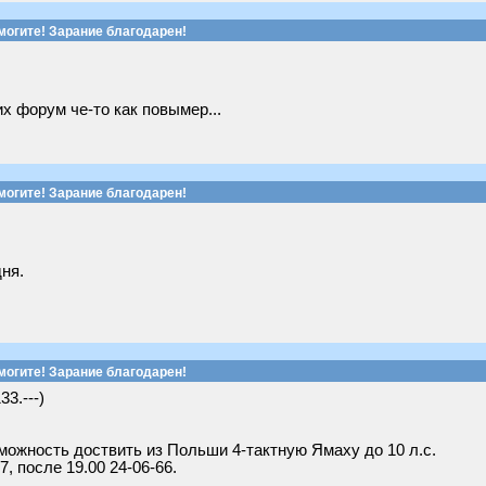
могите! Зарание благодарен!
их форум че-то как повымер...
могите! Зарание благодарен!
ня.
могите! Зарание благодарен!
33.---)
можность доствить из Польши 4-тактную Ямаху до 10 л.с.
7, после 19.00 24-06-66.