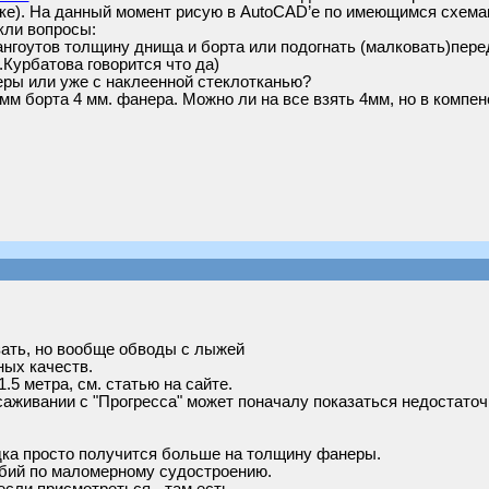
вке). На данный момент рисую в AutoCAD’е по имеющимся схема
кли вопросы:
ангоутов толщину днища и борта или подогнать (малковать)перед
.Курбатова говорится что да)
еры или уже с наклеенной стеклотканью?
5 мм борта 4 мм. фанера. Можно ли на все взять 4мм, но в комп
азать, но вообще обводы с лыжей
ых качеств.
1.5 метра, см. статью на сайте.
саживании с "Прогресса" может поначалу показаться недостаточ
дка просто получится больше на толщину фанеры.
обий по маломерному судостроению.