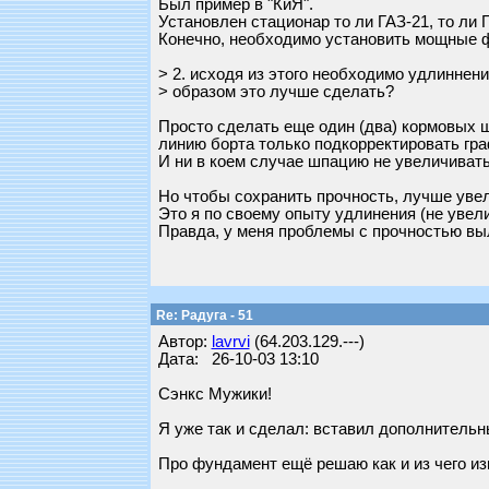
Был пример в "КиЯ".
Установлен стационар то ли ГАЗ-21, то ли 
Конечно, необходимо установить мощные 
> 2. исходя из этого необходимо удлиннени
> образом это лучше сделать?
Просто сделать еще один (два) кормовых ш
линию борта только подкорректировать гр
И ни в коем случае шпацию не увеличиват
Но чтобы сохранить прочность, лучше уве
Это я по своему опыту удлинения (не увел
Правда, у меня проблемы с прочностью выл
Re: Радуга - 51
Автор:
lavrvi
(64.203.129.---)
Дата: 26-10-03 13:10
Сэнкс Мужики!
Я уже так и сделал: вставил дополнительн
Про фундамент ещё решаю как и из чего и