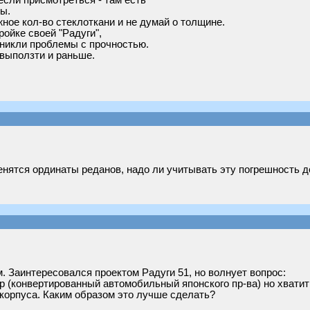
если присмотреться - там есть
ы.
жное кол-во стеклоткани и не думай о толщине.
ройке своей "Радуги",
зникли проблемы с прочностью.
выползти и раньше.
менятся ординаты реданов, надо ли учитывать эту погрешность д
 Заинтересовался проектом Радуги 51, но волнует вопрос:
ар (конвертированный автомобильный японского пр-ва) но хватит
 корпуса. Каким образом это лучше сделать?