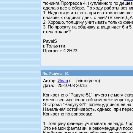
тюнинга Прогресса 4, (купленного по деше
сделаю все в сборе. По ходу работы возни
1. Надо ли учитывать при изготовлении шп
плазовых ординат даны с ней? (В книге Д.А
2. Хорошо, толщину учитывать только фан
3. По проекту на обшивку днища идет 6 и 
стеклоткани?
PavelS
г. Тольятти
Прогресс 4 2Н23.
Re: Радуга - 51
Автор:
Иван
(---.primorye.ru)
Дата: 25-10-03 20:15
Конкретно о "Радуге-51" ничего не могу ск
имеют весьма неполхой комплекс мореходн
Я строил "Радугу-34", затем удлинял ее на 
Начальная остойчивость, однако, при пере
Конкретно по вопросам:
1. Толщину фанеры учитывать не надо. Ло
Это не мои фантазии, а рекомендация пос