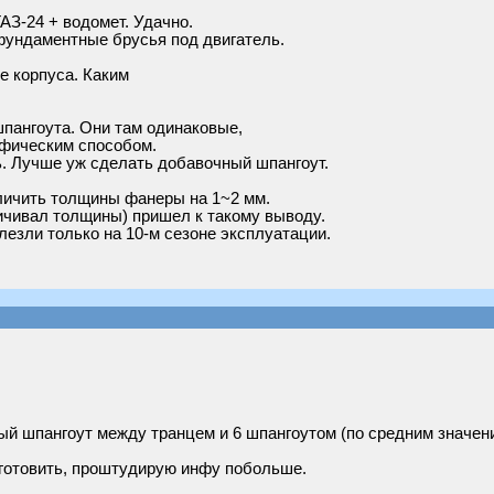
ГАЗ-24 + водомет. Удачно.
фундаментные брусья под двигатель.
е корпуса. Каким
пангоута. Они там одинаковые,
афическим способом.
ь. Лучше уж сделать добавочный шпангоут.
личить толщины фанеры на 1~2 мм.
ичивал толщины) пришел к такому выводу.
езли только на 10-м сезоне эксплуатации.
ый шпангоут между транцем и 6 шпангоутом (по средним значен
зготовить, проштудирую инфу побольше.