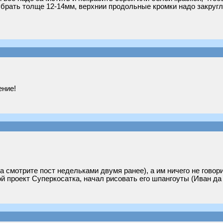
брать толще 12-14мм, верхнии продольные кромки надо закруг
ение!
та смотрите пост недельками двумя ранее), а им ничего не говор
й проект Суперкосатка, начал рисовать его шпангоуты (Иван да 