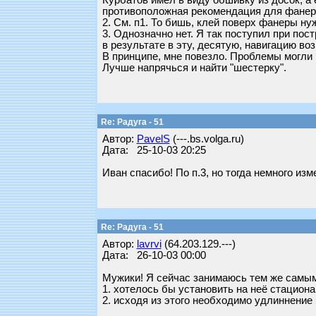
Курбатов имел в виду обшивку из досок, а 
противоположная рекомендация для фанер
2. См. п1. То бишь, клей поверх фанеры ну
3. Однозначно нет. Я так поступил при пост
в результате в эту, десятую, навигацию во
В принципе, мне повезло. Проблемы могли 
Лучше напрячься и найти "шестерку".
Re: Радуга - 51
Автор:
PavelS
(---.bs.volga.ru)
Дата: 25-10-03 20:25
Иван спасибо! По п.3, но тогда немного из
Re: Радуга - 51
Автор:
lavrvi
(64.203.129.---)
Дата: 26-10-03 00:00
Мужики! Я сейчас занимаюсь тем же самым.
1. хотелось бы установить на неё стацион
2. исходя из этого необходимо удлиннение