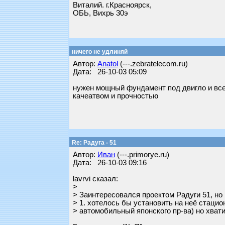
Виталий. г.Красноярск,
ОБЬ, Вихрь 30э
ничего не удлиняй
Автор:
Anatol
(---.zebratelecom.ru)
Дата: 26-10-03 05:09
нужен мощный фундамент под двигло и все 
качеатвом и прочностью
Re: Радуга - 51
Автор:
Иван
(---.primorye.ru)
Дата: 26-10-03 09:16
lavrvi сказал:
>
> Заинтересовался проектом Радуги 51, но 
> 1. хотелось бы установить на неё стаци
> автомобильный японского пр-ва) но хват