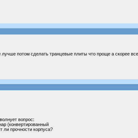
лучше потом сделать транцевые плиты что проще а скорее всег
волнует вопрос:
онар (конвертированный
ит ли прочности корпуса?