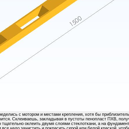
ределись с мотором и местами крепления, хотя бы приблизител
вится. Склеиваешь, закладывая в пустоты пенопласт ПХВ, получ
о тщательно оклеить двумя слоями стеклоткани, а на фундамен
все надо зачистить и покрасить серой или белой краской, чтоб