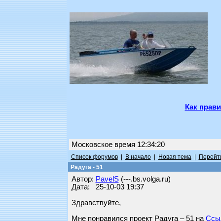
Как прави
Московское время 12:34:20
Список форумов
|
В начало
|
Новая тема
|
Перейти
Радуга - 51
Автор:
PavelS
(---.bs.volga.ru)
Дата: 25-10-03 19:37
Здравствуйте,
Мне понравился проект Радуга – 51 на
Ссы