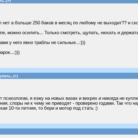
...(+)
л нет а больше 250 баков в месяц по любому не выходит?? и ско
ипе, можно осилить... Только смотреть, щупать, нюхать и держать
ами у него явно траблы не сильные...:)))
ок...:)))
пать...(+)
т психологии, я езжу на новых вазах и вихрях и никогда не купл
ия, споры ни к чему не приводят - проверено годами. Так что на
ая 10-ти летняя, то бери и мотор под стать :)