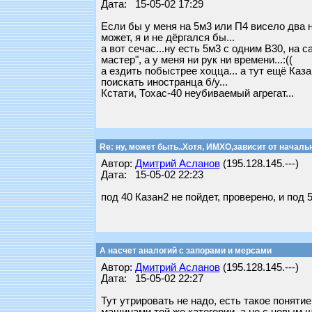
Дата: 15-05-02 17:29
Если бы у меня на 5м3 или П4 висело два 
может, я и не дёргался бы...
а вот сечас...ну есть 5м3 с одним В30, на 
мастер", а у меня ни рук ни времени...:((
а ездить побыстрее хоцца... а тут ещё Каза
поискать иностранца б/у...
Кстати, Тохас-40 неубиваемый агрегат...
Re: ну, может быть..Хотя, ИМХО,зависит от началь
Автор:
Дмитрий Асланов
(195.128.145.---)
Дата: 15-05-02 22:23
под 40 Казан2 не пойдет, проверено, и под 
А насчет аналогий с запорами и мерсами
Автор:
Дмитрий Асланов
(195.128.145.---)
Дата: 15-05-02 22:27
Тут утрировать не надо, есть такое понятие