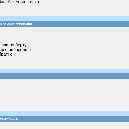
е без оного-тоска...
 района плавания...
ров на борту.
ер с аппарелью,
братно.
 условий(+)