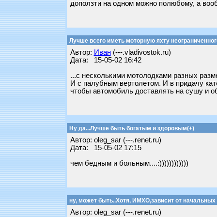
доползти на одном можно полюбому, а вообщ
Лучше всего иметь моторную яхту неограниченного
Автор:
Иван
(---.vladivostok.ru)
Дата: 15-05-02 16:42
...с несколькими мотолодками разных разме
И с палубным вертолетом. И в придачу кат
чтобы автомобиль доставлять на сушу и о
Ну да...Лучше быть богатым и здоровым(+)
Автор: oleg_sar (---.renet.ru)
Дата: 15-05-02 17:15
чем бедным и больным....:))))))))))))
ну, может быть..Хотя, ИМХО,зависит от начальных
Автор: oleg_sar (---.renet.ru)