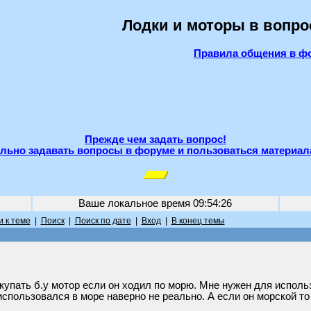
Лодки и моторы в вопро
Правила общения в ф
Прежде чем задать вопрос!
льно задавать вопросы в форуме и пользоваться материал
Ваше локальное время
09:54:26
 к теме
|
Поиск
|
Поиск по дате
|
Вход
|
В конец темы
окупать б.у мотор если он ходил по морю. Мне нужен для исполь
спользовался в море наверно не реально. А если он морской то 