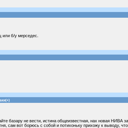
ц или б/у мерседес.
аки(+)
йте базару не вести, истина общеизвестная, нах новая НИВА за
тня, сам вот борюсь с собой и потихоньку прихожу к выводу, что