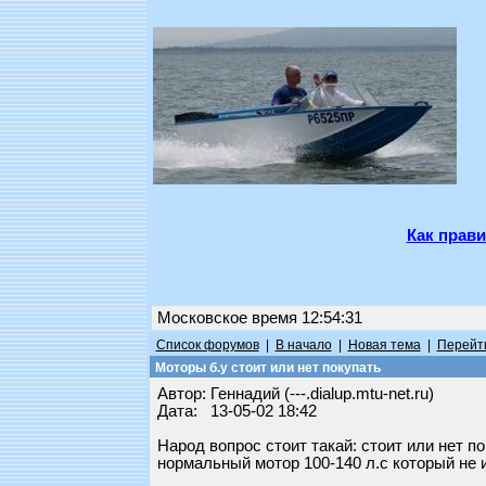
Как прави
Московское время 12:54:31
Список форумов
|
В начало
|
Новая тема
|
Перейти
Моторы б.у стоит или нет покупать
Автор: Геннадий (---.dialup.mtu-net.ru)
Дата: 13-05-02 18:42
Народ вопрос стоит такай: стоит или нет п
нормальный мотор 100-140 л.с который не и