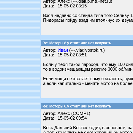
Автор: Алекс (---.dialup.mtu-net.ru)
Дата: 15-05-02 03:15
Взял недавно со стенда типа того Сельву 10
Пидорасы пойду взад им втолкнус их двумя
Re: Моторы б.у стоит или нет покупать
Автор:
Иван
(---.vladivostok.ru)
Дата: 15-05-02 08:51
Если у тебя такой пароход, что ему 100 си
то в водоизмещающем режиме 3000 об/мин и 
Если мощи не хватает самую малость, нужн
а если капитально - менять мотор на боле
Re: Моторы б.у стоит или нет покупать
Автор: Алекс (COMP1)
Дата: 15-05-02 09:54
Весь Дальний Восток ходит, в основном, на
А тот, кто купить не смог хороший бу мотор