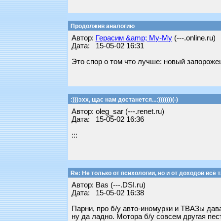
Продолжив аналогию
Автор:
Герасим &amp; Му-Му
(---.online.ru)
Дата: 15-05-02 16:31
Это спор о том что лучше: новый запороже
:)))эхх, щас нам достанется...:)))))))(-)
Автор: oleg_sar (---.renet.ru)
Дата: 15-05-02 16:36
:::
Re: Не только от психологии, но и от доходов всё т
Автор: Bas (---.DSI.ru)
Дата: 15-05-02 16:38
Парни, про б/у авто-иномурки и ТВАЗы дава
ну да ладно. Мотора б/у совсем другая пес