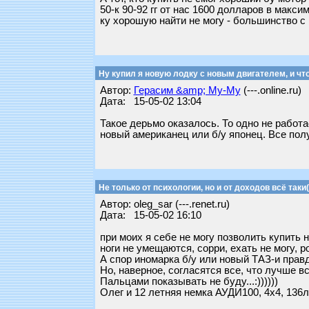
50-к 90-92 гг от нас 1600 долларов в макс
ку хорошую найти не могу - большинство с 
Ну купил я новую лодку с новым двигателем, и чт
Автор:
Герасим &amp; Му-Му
(---.online.ru)
Дата: 15-05-02 13:04
Такое дерьмо оказалось. То одно не работае
новый американец или б/у японец. Все полу
Не только от психологии, но и от доходов всё таки(
Автор: oleg_sar (---.renet.ru)
Дата: 15-05-02 16:10
при моих я себе не могу позволить купить 
ноги не умещаются, сорри, ехать не могу, ро
А спор иномарка б/у или новый ТАЗ-и правда
Но, наверное, согласятся все, что лучше в
Пальцами показывать не буду...:))))))
Олег и 12 летняя немка АУДИ100, 4x4, 136лы