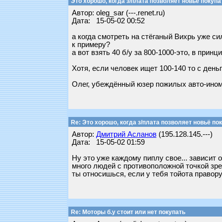
Это хорошо, когда з/плата позволяет новьё покупать
Автор: oleg_sar (---.renet.ru)
Дата: 15-05-02 00:52
а когда смотреть на стёганый Вихрь уже си
к примеру?
а вот взять 40 б/у за 800-1000-это, в принц
Хотя, если человек ищет 100-140 то с деньг
Олег, убеждённый юзер пожилых авто-иномар
Re: Это хорошо, когда з/плата позволяет новьё поку
Автор:
Дмитрий Асланов
(195.128.145.---)
Дата: 15-05-02 01:59
Ну это уже каждому пиплу свое... зависит о
много людей с противоположной точкой зрен
ты относишься, если у тебя тойота праворук
Re: Моторы б.у стоит или нет покупать