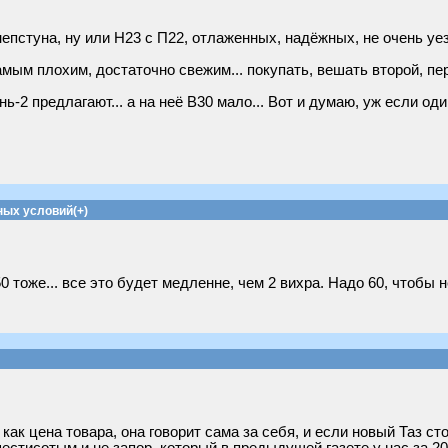
непстуна, ну или Н23 с П22, отлаженных, надёжных, не очень уе
самым плохим, достаточно свежим... покупать, вешать второй, пе
нь-2 предлагают... а на неё В30 мало... Вот и думаю, уж если о
ных условий(+)
50 тоже... все это будет медленне, чем 2 вихра. Надо 60, чтобы
 как цена товара, она говорит сама за себя, и если новый Таз сто