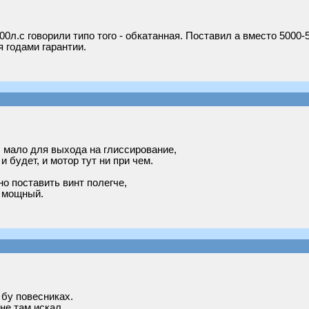
0л.с говорили типо того - обкатанная. Поставил а вместо 5000-5
 годами гарантии.
л мало для выхода на глиссирование,
будет, и мотор тут ни при чем.
о поставить винт полегче,
е мощный.
 бу повесниках.
 не там искал.