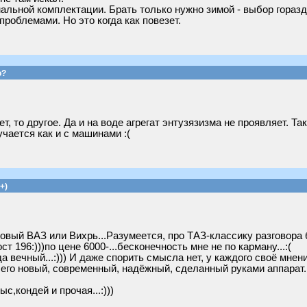
имальной комплектации. Брать только нужно зимой - выбор гораз
проблемами. Но это когда как повезет.
о?
т, то другое. Да и на воде агрегат энтузязизма не проявляет. Т
чается как и с машинами :(
+)
новый ВАЗ или Вихрь...Разумеется, про ТАЗ-классику разговора б
ст 196:)))по цене 6000-...бесконечность мне не по карману...:(
 вечный...:))) И даже спорить смысла нет, у каждого своё мнение.
сего новый, современный, надёжный, сделанный руками аппарат...
с,кондей и прочая...:)))