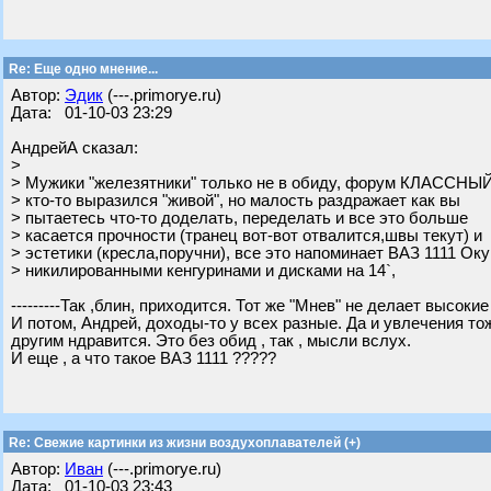
Re: Еще одно мнение...
Автор:
Эдик
(---.primorye.ru)
Дата: 01-10-03 23:29
АндрейА сказал:
>
> Мужики "железятники" только не в обиду, форум КЛАССНЫЙ
> кто-то выразился "живой", но малость раздражает как вы
> пытаетесь что-то доделать, переделать и все это больше
> касается прочности (транец вот-вот отвалится,швы текут) и
> эстетики (кресла,поручни), все это напоминает ВАЗ 1111 Оку
> никилированными кенгуринами и дисками на 14`,
---------Так ,блин, приходится. Тот же "Мнев" не делает высок
И потом, Андрей, доходы-то у всех разные. Да и увлечения то
другим ндравится. Это без обид , так , мысли вслух.
И еще , а что такое ВАЗ 1111 ?????
Re: Свежие картинки из жизни воздухоплавателей (+)
Автор:
Иван
(---.primorye.ru)
Дата: 01-10-03 23:43