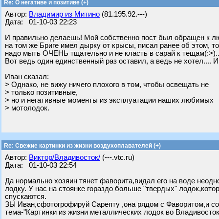
Re: О негативе и позитиве (+)
Автор:
Владимир из Митино
(81.195.92.---)
Дата: 01-10-03 22:23
И правильно делаешь! Мой собственно пост был обращен к люд
на том же Бриге имел дырку от крысы, писал ранее об этом,
надо мыть ОЧЕНЬ тщательно и не класть в сарай к тещам(:>)..
Вот ведь один единственный раз оставил, а ведь не хотел.... И 
Иван сказал:
> Однако, не вижу ничего плохого в том, чтобы освещать не
> только позитивные,
> но и негативные моменты из эксплуатации наших любимых
> мотолодок.
Re: Свежие картинки из жизни воздухоплавателей (+)
Автор:
Виктор/Владивосток/
(---.vtc.ru)
Дата: 01-10-03 22:54
Да нормально хозяин тянет фаворита,видал его на воде неодн
лодку. У нас на стоянке гораздо больше "твердых" лодок,кото
спускаются.
ЗЫ Иван,сфотогрофируй Сарепту ,она рядом с Фаворитом,и со
тема-"Картинки из жизни металлических лодок во Владивосток