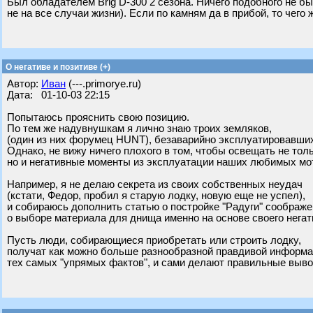
Был обладателем Brig D-300 2 сезона. Ничего подобного не был
не на все случаи жизни). Если по камням да в прибой, то чего 
О негативе и позитиве (+)
Автор:
Иван
(---.primorye.ru)
Дата: 01-10-03 22:15
Попытаюсь прояснить свою позицию.
По тем же надувнушкам я лично знаю троих земляков,
(один из них форумец HUNT), безаварийно эксплуатировавших
Однако, не вижу ничего плохого в том, чтобы освещать не тол
но и негативные моменты из эксплуатации наших любимых мо
Например, я не делаю секрета из своих собственных неудач
(кстати, Федор, пробил я старую лодку, новую еще не успел),
и собираюсь дополнить статью о постройке "Радуги" соображ
о выборе материала для днища именно на основе своего негат
Пусть люди, собирающиеся приобретать или строить лодку,
получат как можно больше разнообразной правдивой информа
тех самых "упрямых фактов", и сами делают правильные выв