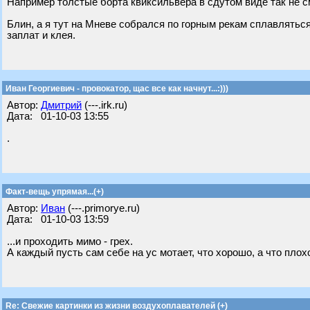
Например толстые борта квиксильвера в сдутом виде так не 
Блин, а я тут на Мневе собрался по горным рекам сплавлятьс
заплат и клея.
Иван Георгиевич - провокатор, щас все как начнут...:)))
Автор:
Дмитрий
(---.irk.ru)
Дата: 01-10-03 13:55
.
Факт-вещь упрямая...(+)
Автор:
Иван
(---.primorye.ru)
Дата: 01-10-03 13:59
...и проходить мимо - грех.
А каждый пусть сам себе на ус мотает, что хорошо, а что плох
Re: Свежие картинки из жизни воздухоплавателей (+)