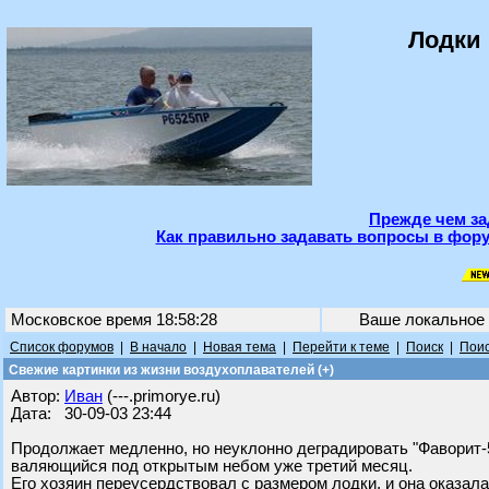
Лодки 
Прежде чем за
Как правильно задавать вопросы в фору
Московское время 18:58:28
Ваше локальное
Список форумов
|
В начало
|
Новая тема
|
Перейти к теме
|
Поиск
|
Поис
Свежие картинки из жизни воздухоплавателей (+)
Автор:
Иван
(---.primorye.ru)
Дата: 30-09-03 23:44
Продолжает медленно, но неуклонно деградировать "Фаворит-
валяющийся под открытым небом уже третий месяц.
Его хозяин переусердствовал с размером лодки, и она оказала