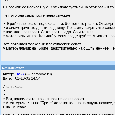
> Бросили её несчастную. Хоть подспустили на этот раз - и то
Нет, это она сама постепенно спускает.
> "Бриг" явно юзают недокачаным, боятся что рванет. Отсюда
> и симметричные дырки по днищу. По всему видать что сегм
> настила протирает. Докачивать надо. Да и тонкий ,
> матерьяльчик-то. "Кайман" у меня вроде грубее. А может пр
Вот, появился толковый практический совет.
А матерьяльчик на "Бриге" действительно на ощупь нежнее, че
Re: Наш ответ !!!
Автор:
Эдик
(---.primorye.ru)
Дата: 01-10-03 14:54
Иван сказал:
>
>
> Вот, появился толковый практический совет.
> А матерьяльчик на "Бриге" действительно на ощупь нежнее, 
> на "Мневах".