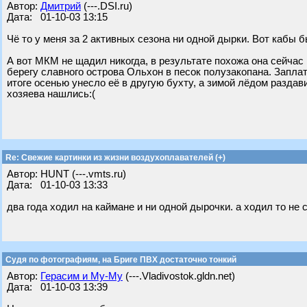
Автор:
Дмитрий
(---.DSI.ru)
Дата: 01-10-03 13:15
Чё то у меня за 2 активных сезона ни одной дырки. Вот кабы 
А вот МКМ не щадил никогда, в результате похожа она сейчас 
берегу славного острова Ольхон в песок полузакопана. Заплати
итоге осенью унесло её в другую бухту, а зимой лёдом разда
хозяева нашлись:(
Re: Свежие картинки из жизни воздухоплавателей (+)
Автор: HUNT (---.vmts.ru)
Дата: 01-10-03 13:33
два года ходил на каймане и ни одной дырочки. а ходил то не с
Судя по фотографиям, на Бриге ПВХ достаточно тонкий
Автор:
Герасим и Му-Му
(---.Vladivostok.gldn.net)
Дата: 01-10-03 13:39