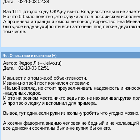
Дата: 02-10-03 02:38
Ваз 1111 ,это,по ходу ОКА,ну вы-то Владивостокцы и не знаете
Но что б было понятно ,это сузуки алто,в российском исполне
А про мнева и транцы я юмора не понял,творчество г-на Мнев
быть,все надувнухи(почти все) заточены под легкие двухтактн
том числе.
Re: О негативе и позитиве (+)
Автор: Федор Л (---.leivo.ru)
Дата: 02-10-03 02:51
Иван,вот и о том же,об объективности.
Извини,но твой пост кончался словами:
-На мой взгляд, не стоит преувеличивать надежность и износо
-надувных лодок.
И это на ровном месте,никто ведь пвх не нахваливал,ругая пр
А про твою лодку я вспомнил для примера.
Вывод тут один,если руки из жопы-угробить что угодно можно.
А хозяин фаворита видимо человек не бедный и не желающий з
все денюжки сосчитаны были-не купил бы он его.