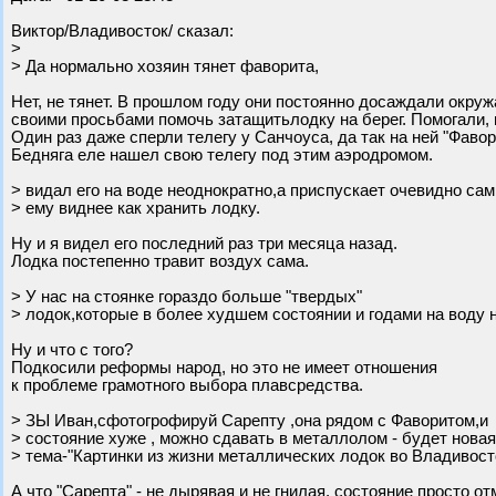
Виктор/Владивосток/ сказал:
>
> Да нормально хозяин тянет фаворита,
Нет, не тянет. В прошлом году они постоянно досаждали окр
своими просьбами помочь затащитьлодку на берег. Помогали, 
Один раз даже сперли телегу у Санчоуса, да так на ней "Фавор
Бедняга еле нашел свою телегу под этим аэродромом.
> видал его на воде неоднократно,а приспускает очевидно сам
> ему виднее как хранить лодку.
Ну и я видел его последний раз три месяца назад.
Лодка постепенно травит воздух сама.
> У нас на стоянке гораздо больше "твердых"
> лодок,которые в более худшем состоянии и годами на воду 
Ну и что с того?
Подкосили реформы народ, но это не имеет отношения
к проблеме грамотного выбора плавсредства.
> ЗЫ Иван,сфотогрофируй Сарепту ,она рядом с Фаворитом,и
> состояние хуже , можно сдавать в металлолом - будет новая
> тема-"Картинки из жизни металлических лодок во Владивост
А что "Сарепта" - не дырявая и не гнилая, состояние просто от