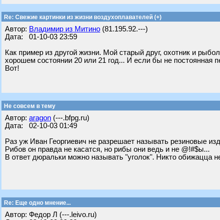
Re: Свежие картинки из жизни воздухоплавателей (+)
Автор:
Владимир из Митино
(81.195.92.---)
Дата: 01-10-03 23:59
Как пример из другой жизни. Мой старый друг, охотник и рыбол
хорошем состоянии 20 или 21 год... И если бы не постоянная 
Вот!
Не совсем в тему
Автор:
aragon
(---.bfpg.ru)
Дата: 02-10-03 01:49
Раз уж Иван Георгиевич не разрешает называть резиновые изд
Рибов он правда не касатся, но рибы они ведь и не @!#$ы...
В ответ дюральки можно называть "уголок". Никто обижацца не
Re: Еще одно мнение...
Автор: Федор Л (---.leivo.ru)