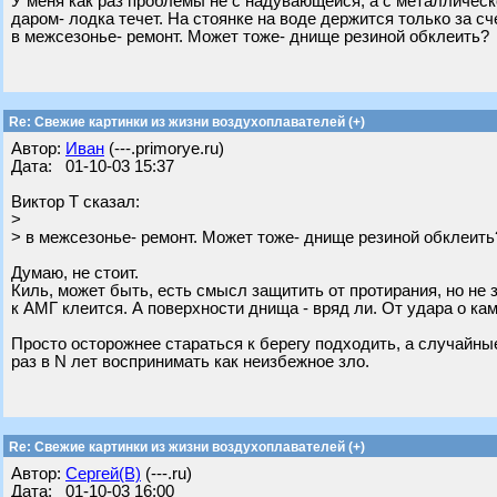
У меня как раз проблемы не с надувающейся, а с металлическ
даром- лодка течет. На стоянке на воде держится только за с
в межсезонье- ремонт. Может тоже- днище резиной обклеить?
Re: Свежие картинки из жизни воздухоплавателей (+)
Автор:
Иван
(---.primorye.ru)
Дата: 01-10-03 15:37
Виктор Т сказал:
>
> в межсезонье- ремонт. Может тоже- днище резиной обклеить
Думаю, не стоит.
Киль, может быть, есть смысл защитить от протирания, но не 
к АМГ клеится. А поверхности днища - вряд ли. От удара о ка
Просто осторожнее стараться к берегу подходить, а случайн
раз в N лет воспринимать как неизбежное зло.
Re: Свежие картинки из жизни воздухоплавателей (+)
Автор:
Сергей(В)
(---.ru)
Дата: 01-10-03 16:00