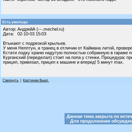
Есть умельцы
Автор: АндрейА (---.mechel.ru)
Дата: 02-10-03 15:03
Втыкают с подрезкой крыльев.
У меня Непптун, а транец в отличии от Каймана литой, провере
Кстати лодку храню надутую полностью собранную в гараже п
Курганский (переделал) стоит на попа у стенки. Процедура: пр
прицеп, привязал, прицеп к машине и вперед! 5 минут max.
Свернуть
|
Картинки Выкл.
Данная тема закрыта по исте
Для продолжения обсуждени