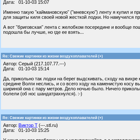
Дата: 01-10-03 15:07
Именно такую "каймановскую" ("мневскую") ленту я купил и п
для защиты киля своей новой жесткой лодки. Но намучился пр
А вот "бриговская" лента с желобком посередине и вообще по
подошла бы лучше, но где ее взять...
Re: Свежие картинки из жизни воздухоплавателей (+)
Автор: Серый (217.107.77.---)
Дата: 01-10-03 15:14
Да, прикольно так лодки на берег выдскивать, сходу на вихре 
средине Волги неслись, и со всего ходу на каменистую косу в
шириной она с пару метров. Дело ночью было. Ничего прикольн
болели (об нос шандатрахнулся). :-)
Re: Свежие картинки из жизни воздухоплавателей (+)
Автор:
Виктор Т
(---.stl.ru)
Дата: 01-10-03 15:25