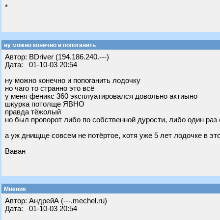
*
ну можно конечно и попоганить
Автор: BDriver (194.186.240.---)
Дата: 01-10-03 20:54
ну можно конечно и попоганить лодочку
но чаго то странно это всё
у меня феникс 360 эксплуатировался довольно актиыно
шкурка потолще ЯВНО
правда тёжолый
но был пропорот либо по собственной дурости, либо один раз
а уж днищще совсем не потёртое, хотя уже 5 лет лодочке в эт
Ваван
Мнение
Автор: АндрейА (---.mechel.ru)
Дата: 01-10-03 20:54