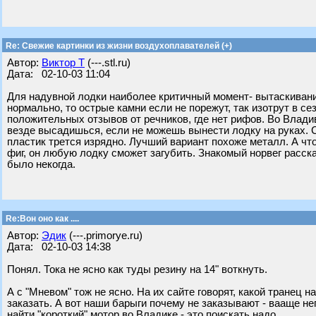
Re: Свежие картинки из жизни воздухоплавателей (+)
Автор:
Виктор Т
(---.stl.ru)
Дата: 02-10-03 11:04
Для надувной лодки наиболее критичный момент- вытаскивание
нормально, то острые камни если не порежут, так изотрут в с
положительных отзывов от речников, где нет рифов. Во Влади
везде высадишься, если не можешь вынести лодку на руках. С
пластик трется изрядно. Лучший вариант похоже металл. А что
фиг, он любую лодку сможет загубить. Знакомый норвег расск
было некогда.
Re:Вон оно как ....
Автор:
Эдик
(---.primorye.ru)
Дата: 02-10-03 14:38
Понял. Тока не ясно как туды резину на 14" воткнуть.
А с "Мневом" тож не ясно. На их сайте говорят, какой транец н
заказать. А вот наши барыги почему не заказывают - вааще неп
найти "короткий" мотор во Владике - это поискать надо.