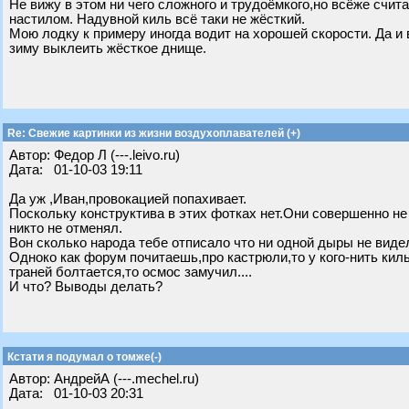
Не вижу в этом ни чего сложного и трудоёмкого,но всёже счит
настилом. Надувной киль всё таки не жёсткий.
Мою лодку к примеру иногда водит на хорошей скорости. Да и в
зиму выклеить жёсткое днище.
Re: Свежие картинки из жизни воздухоплавателей (+)
Автор: Федор Л (---.leivo.ru)
Дата: 01-10-03 19:11
Да уж ,Иван,провокацией попахивает.
Поскольку конструктива в этих фотках нет.Они совершенно не
никто не отменял.
Вон сколько народа тебе отписало что ни одной дыры не виде
Одноко как форум почитаешь,про кастрюли,то у кого-нить ки
траней болтается,то осмос замучил....
И что? Выводы делать?
Кстати я подумал о томже(-)
Автор: АндрейА (---.mechel.ru)
Дата: 01-10-03 20:31