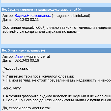
Re: Свежие картинки из жизни воздухоплавателей (+)
Автор:
Вадим,Нефтеюганск.
(---.ugansk.sibintek.net)
Дата: 02-10-03 03:11
Состояние лодки(любой) сильно зависит от личности владельц
20 лет.Ну уж когда стала спускать по швам...
Re: О негативе и позитиве (+)
Автор:
Иван
(---.primorye.ru)
Дата: 02-10-03 09:16
Федор Л сказал:
>
> Извини,но твой пост кончался словами:
> На мой взгляд, не стоит преувеличивать надежность и изно
Ясно, учту.
> А хозяин фаворита видимо человек не бедный и не желающий
> Если бы у него все денюжки сосчитаны были-не купил бы он 
Да, скорей всего именно так.