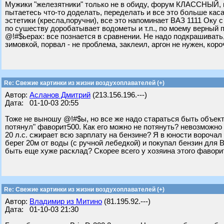
Мужики "железятники" только не в обиду, форум КЛАССНЫЙ, ка
пытаетесь что-то доделать, переделать и все это больше каса
эстетики (кресла,поручни), все это напоминает ВАЗ 1111 Оку 
по сушеству доробатывает водометы и т.п., по моему верный п
@!#$ьерах: все познается в сравнении. Не надо подкрашивать
зимовкой, порвал - не проблема, заклеил, аргон не нужен, коро
Re: Свежие картинки из жизни воздухоплавателей (+)
Автор:
Асланов Дмитрий
(213.156.196.---)
Дата: 01-10-03 20:55
Тоже не выношу @!#$ы, но все же надо стараться быть объек
потянул" фаворит500. Как его можно не потянуть? невозможно 
20 л.с. сжирает всю зарплату на бензине? Я в юности ворочал 
берег 20м от воды (с ручной лебедкой) и покупал бензин для В
быть еще хуже расклад? Скорее всего у хозяина этого фаворит
Re: Свежие картинки из жизни воздухоплавателей (+)
Автор:
Владимир из Митино
(81.195.92.---)
Дата: 01-10-03 21:30