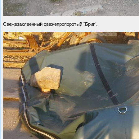
Свежезаклеенный свежепропоротый "Бриг".