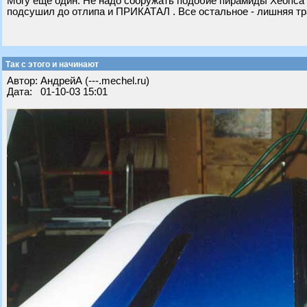
Могу еще один. Не надо сооружать подобие пирамиды Хеопса н
подсушил до отлипа и ПРИКАТАЛ . Все остальное - лишняя тр
Так с этого и начинают
Автор: АндрейА (---.mechel.ru)
Дата: 01-10-03 15:01