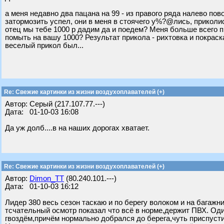
а меня недавно два пацана на 99 - из правого ряда налево пов
затормозить успел, они в меня в стоячего у%?@лись, приколист
отец мы тебе 1000 р дадим да и поедем? Меня больше всего п
помыть на вашу 1000? Результат прикола - рихтовка и покраска
веселый прикол был...
Re: Свежие картинки из жизни воздухоплавателей (+)
Автор: Серый (217.107.77.---)
Дата: 01-10-03 16:08
Да уж долб....в на наших дорогах хватает.
Re: Свежие картинки из жизни воздухоплавателей (+)
Автор:
Dimon_TT
(80.240.101.---)
Дата: 01-10-03 16:12
Лидер 380 весь сезон таскаю и по берегу волоком и на багажн
тсчательный осмотр показал что всё в норме,держит ПВХ. Од
гвоздём,причём нормально добрался до берега,чуть приспуст