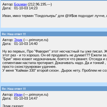
Автор:
Боцман
(212.96.195.---)
Дата: 01-10-03 14:23
Иван, имхо термин "Гондольеры" для @!#$ов подходит лучче, и 
Re: Наш ответ !!!
Автор:
Эдик
(---.primorye.ru)
Дата: 01-10-03 14:40
Ну во первых, Про "Фаворит" этот несчастный ты уже писал. 
этот раз - и то хорошо. Он её продавать не думает?? Ежели за
"Бриг" явно юзают недокачаным, боятся что рванет. Отсюда и
сегментами настила протирает. Докачивать надо. Да и тонкий ,
просто сконструирован удачнее.
У меня "Кайман 330" второй сезон . Дырок нету. Проблем не со
Re: Наш ответ !!!
Автор:
Иван
(---.primorye.ru)
Дата: 01-10-03 14:47
Эдик сказал: