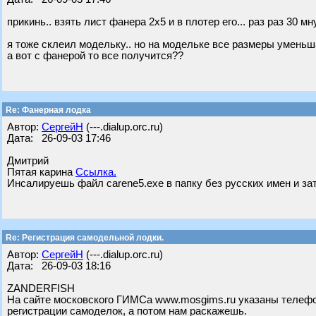
прикинь.. взять лист фанера 2х5 и в плотер его... раз раз 30 мну
я тоже склеил модельку.. но на модельке все размеры уменьша
а вот с фанерой то все получится??
Re: Фанерная лодка
Автор:
СергейН
(---.dialup.orc.ru)
Дата: 26-09-03 17:46
Дмитрий
Пятая карина
Ссылка.
Инсалируешь файл carene5.exe в папку без русских имен и за
Re: Регистрация самодельной лодки.
Автор:
СергейН
(---.dialup.orc.ru)
Дата: 26-09-03 18:16
ZANDERFISH
На сайте московского ГИМСа www.mosgims.ru указаны телефон
регистрации самоделок, а потом нам раскажешь.