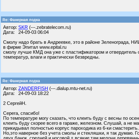
Re: Фанерная лодка
Автор:
SKR
(---.zebratelecom.ru)
Дата: 24-09-03 06:04
Смолу надо брать в Андреевке, это в районе Зеленограда, Н
в фирме Эпитал www.epital.ru
смолу лучше КМД она уже с пластификатором и отвердитель он
температур, влаги и практически безвредны.
Re: Фанерная лодка
Автор:
ZANDERFISH
(---.dialup.mtu-net.ru)
Дата: 24-09-03 18:22
2 СергейН.
Серега, спасибо!
По температуре могу сказать, что клеить буду с весны по осень,
клеить буду скорее всего в гараже, железном. Слушай, а не м
прикидывал полностью корпус пароходика из 6-ки смастерить. 
Но,это наверное без учета смолы и стекляшки, я так думаю. Г
двух банок, средней и носовой + всякие там мелочи деревянны