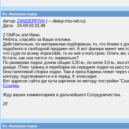
Re: Фанерная лодка
Автор:
ZANDERFISH
(---.dialup.mtu-net.ru)
Дата: 24-09-03 01:48
2 OldFox and Иван.
Ребята, спасибо за Ваши отклики.
Действительно, по материалам подбираешь то, что ближе к дом
подобного в свободной продаже нет. А вот фанера имеет место
что судя по всему impossible, то из неё и полстрою. Опять ж
Кстати, как она гнется то, нормально?
По размерам лодки: длина общая 3,20 м., по килю 3,0 м., высо
днище. Плюс транец и переборка на середине лодки на расстоя
безстапелевой сборки лодки. Там и прога Карина лежит через
контуру, подтягиваются и в перед. К эпоксидке.
Вот адресок сайта где куча картинок по методу постройки "Сшей
Ссылка.
Жду ваших комментариев и дальнейшего Сотрудничества.
ZF
Re: Фанерная лодка