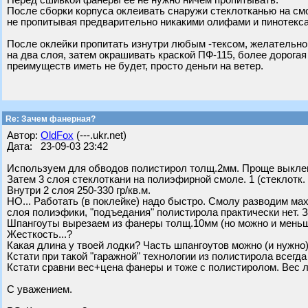
Перед сшивкой фанеры ее не нужно ничем пропитывать.
После сборки корпуса оклеивать снаружи стеклотканью на см
не пропитывая предварительно никакими олифами и пинотекс
После оклейки пропитать изнутри любым -тексом, желательно 
на два слоя, затем окрашивать краской ПФ-115, более дорогая
преимуществ иметь не будет, просто деньги на ветер.
Re: Зачем фанерная?
Автор:
OldFox
(---.ukr.net)
Дата: 23-09-03 23:42
Используем для обводов полистирол толщ.2мм. Проще выклеив
Затем 3 слоя стеклоткани на полиэфирной смоле. 1 (стеклотк. 33
Внутри 2 слоя 250-330 гр/кв.м.
НО... Работать (в поклейке) надо быстро. Смолу разводим ма
слоя полиэфики, "подъедания" полистирола практически нет. 
Шпангоуты вырезаем из фанеры толщ.10мм (но можно и меньш
Жесткость...?
Какая длина у твоей лодки? Часть шпангоутов можно (и нужно)
Кстати при такой "гаражной" технологии из полистирола всегд
Кстати сравни вес+цена фанеры и тоже с полистиролом. Вес 
С уважением.