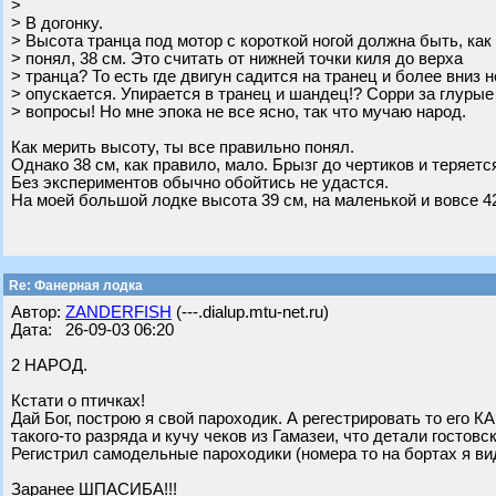
>
> В догонку.
> Высота транца под мотор с короткой ногой должна быть, как
> понял, 38 см. Это считать от нижней точки киля до верха
> транца? То есть где двигун садится на транец и более вниз н
> опускается. Упирается в транец и шандец!? Сорри за глурые
> вопросы! Но мне эпока не все ясно, так что мучаю народ.
Как мерить высоту, ты все правильно понял.
Однако 38 см, как правило, мало. Брызг до чертиков и теряетс
Без экспериментов обычно обойтись не удастся.
На моей большой лодке высота 39 см, на маленькой и вовсе 4
Re: Фанерная лодка
Автор:
ZANDERFISH
(---.dialup.mtu-net.ru)
Дата: 26-09-03 06:20
2 НАРОД.
Кстати о птичках!
Дай Бог, построю я свой пароходик. А регестрировать то его
такого-то разряда и кучу чеков из Гамазеи, что детали гостовс
Регистрил самодельные пароходики (номера то на бортах я вид
Заранее ШПАСИБА!!!