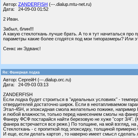
Автор:
ZANDERFISH
(---.dialup.mtu-net.ru)
Дата: 24-09-03 01:52
2 Иван.
Забыл, блин!!!
А какую стеклоткань лучше брать. А то я тут начиталься про
параметры какие более сгодятся под мои типоразмеры? Или эт
Сенкс ин Эдванс!
Re: Фанерная лодка
Автор: СергейН (---.dialup.orc.ru)
Дата: 24-09-03 03:13
ZANDERFISH
Если лодка будет строиться в "идеальных условиях" - темпера
отвердителей достаточно широк. Если в неотапливаемом гара
Этал-45Н, и эпоксидная смола желательно пожиже, например
и любой влажности, только перед нанесением смолы на фанер
Фанеру ФСФ постарайся найти березовую не хуже "сорт 3/4".
фанера встречается все реже.) По толщине, на мой взгляд, на д
Стеклоткань - с пропиткой под эпоксидку, толщиной примерно 
И еще, если делать картоп , то наверно имеет смысл сделать