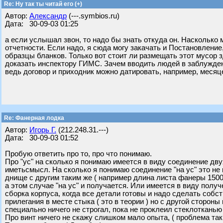
Re: Ну так ты читай его (+)
Автор:
Александр
(---.symbios.ru)
Дата: 30-09-03 01:25
а если услышал звон, то надо бы знать откуда он. Насколько 
отчетности. Если надо, я сюда могу закачать и Постановлен
образцы бланков. Только вот стоит ли размещать этот мусор
доказать инспектору ГИМС. Зачем вводить людей в заблуждени
ведь договор и приходник можно датировать, например, месяцем 
Re: Фанерная лодка
Автор:
Игорь Г.
(212.248.31.---)
Дата: 30-09-03 01:52
Пробую ответить про то, про что понимаю.
Про "ус" на сколько я понимаю имеется в виду соединение дв
иметьсмысл. На сколько я понимаю соединение "на ус" это не
днище с другим таким же ( например длина листа фанеры 150
а этом случае "на ус" и получается. Или имеется в виду полу
сборка корпуса, когда все детали готовы и надо сделать соб
прилегания в месте стыка ( это в теории ) но с другой сторо
специально ничего не строгал, пока не проклеил стеклотканью
Про винт ничего не скажу слишком мало опыта, ( проблема так 