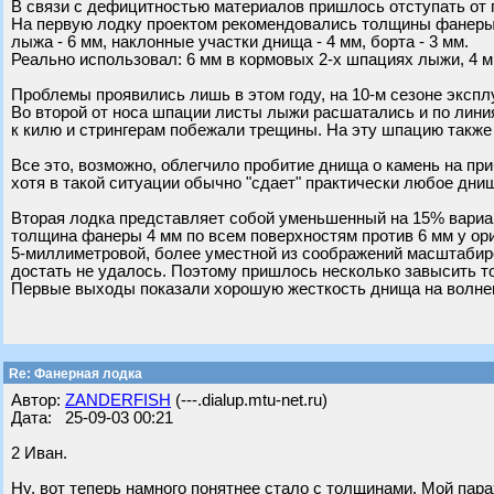
В связи с дефицитностью материалов пришлось отступать от 
На первую лодку проектом рекомендовались толщины фанеры
лыжа - 6 мм, наклонные участки днища - 4 мм, борта - 3 мм.
Реально использовал: 6 мм в кормовых 2-х шпациях лыжи, 4 мм
Проблемы проявились лишь в этом году, на 10-м сезоне экспл
Во второй от носа шпации листы лыжи расшатались и по лини
к килю и стрингерам побежали трещины. На эту шпацию также
Все это, возможно, облегчило пробитие днища о камень на пр
хотя в такой ситуации обычно "сдает" практически любое дни
Вторая лодка представляет собой уменьшенный на 15% вариан
толщина фанеры 4 мм по всем поверхностям против 6 мм у ор
5-миллиметровой, более уместной из соображений масштабир
достать не удалось. Поэтому пришлось несколько завысить 
Первые выходы показали хорошую жесткость днища на волне
Re: Фанерная лодка
Автор:
ZANDERFISH
(---.dialup.mtu-net.ru)
Дата: 25-09-03 00:21
2 Иван.
Ну, вот теперь намного понятнее стало с толщинами. Мой пар