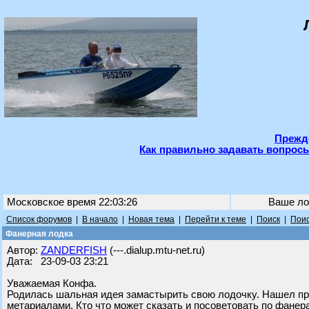
Прежде
Как правильно задавать вопросы
Московское время 22:03:26
Ваше ло
Список форумов
|
В начало
|
Новая тема
|
Перейти к теме
|
Поиск
|
Поис
Фанерная лодка
Автор:
ZANDERFISH
(---.dialup.mtu-net.ru)
Дата: 23-09-03 23:21
Уважаемая Конфа.
Родилась шальная идея замастырить свою лодочку. Нашел про
метариалами. Кто что может сказать и посоветовать по фанер