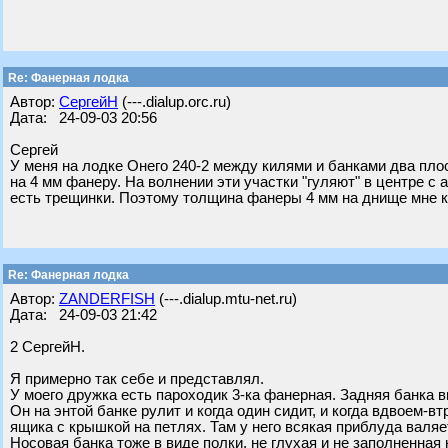
Re: Фанерная лодка
Автор:
СергейН
(---.dialup.orc.ru)
Дата: 24-09-03 20:56
Сергей
У меня на лодке Онего 240-2 между килями и банками два пло
на 4 мм фанеру. На волнении эти участки "гуляют" в центре с
есть трещинки. Поэтому толщина фанеры 4 мм на днище мне 
Re: Фанерная лодка
Автор:
ZANDERFISH
(---.dialup.mtu-net.ru)
Дата: 24-09-03 21:42
2 СергейН.
Я примерно так себе и представлял.
У моего дружка есть пароходик 3-ка фанерная. Задняя банка в
Он на энтой банке рулит и когда один сидит, и когда вдвоем-в
ящика с крышкой на петлях. Там у него всякая приблуда валяет
Носовая банка тоже в виде полки, не глухая и не заполненная