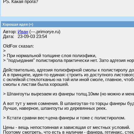
PS. Какая прога?
Хорошая идея (+)
Автор:
Иван
(---.primorye.ru)
Дата: 23-09-03 23:54
OldFox сказал:
>
> При нормальной толщине слоя полиэфики,
> "подъедания" полистирола практически нет. Зато адгезия но
Действительно, адгезия полиэфирной смолы к полистиролу д
А в принципе, идея-то единая: строить из доступного листовог
с оклейкой стеклотканью на той или иной смоле, главное, что
смолы к листам была хорошей.
> Шпангоуты вырезаем из фанеры толщ.10мм (но можно и мен
А вот тут у меня сомнения. В шпангоутах-то торцы фанеры бу
Лучше, наверное, шпангоуты из деревянных реек.
> Кстати сравни вес+цена фанеры и тоже с полистиролом.
Цены - вещь непостоянная и зависящая от местных условий.
Поэтому смотреть, что есть в наличии - фанера, гетинакс, сте