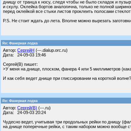
днищу от транца к носу, следя чтобы не было складок и пузыр
и скулу. Оклейка бортов аналогична, только не полной ширино
перед оклейкой все стыки листов проклеить полосами стеклот
P.S. Не стоит ждать до лета. Вполне можно вырезать заготовки
Re: Фанерная лодка
Автор:
СергейН
(---.dialup.orc.ru)
Дата: 24-09-03 19:46
Сергей(В) пишет:
>У меня на днище, плоском, фанера 4 или 5 миллиметров (кака
И как себя ведет днище при глиссировании на короткой волне
Re: Фанерная лодка
Автор:
Сергей(В)
(---.ru)
Дата: 24-09-03 20:24
Чудесно ведет, учитывая три продольных рейки по днищу (фал
на днище поперечные рейки, с таким набором можно вообще с