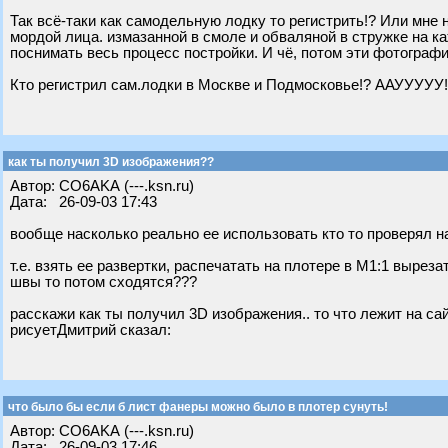
Так всё-таки как самодельную лодку то регистрить!? Или мне
мордой лица. измазанной в смоле и обваляной в стружке на каж
поснимать весь процесс постройки. И чё, потом эти фотографии
Кто регистрил сам.лодки в Москве и Подмосковье!? ААУУУУУ!!
как ты получил 3D изображения??
Автор: CO6AKA (---.ksn.ru)
Дата: 26-09-03 17:43
вообще насколько реально ее использовать кто то проверял н
т.е. взять ее развертки, распечатать на плотере в М1:1 вырез
швы то потом сходятся???
расскажи как ты получил 3D изображения.. то что лежит на с
рисуетДмитрий сказал:
что было бы если б лист фанеры можно было в плотер сунуть!
Автор: CO6AKA (---.ksn.ru)
Дата: 26-09-03 17:46