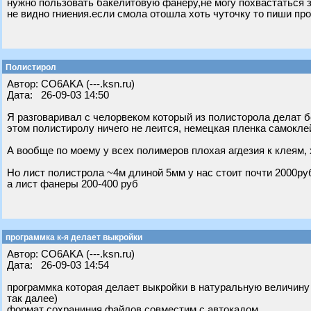
нужно пользовать бакелитовую фанеру,не могу похвастаться з
не видно гниения.если смола отошла хоть чуточку то пиши про
Полистирол
Автор: CO6AKA (---.ksn.ru)
Дата: 26-09-03 14:50
Я разговаривал с челорвеком который из полисторола делат 
этом полистиролу ничего не леится, немецкая пленка самоклей
А вообще по моему у всех полимеров плохая агдезия к клеям,
Но лист полистрола ~4м длиной 5мм у нас стоит почти 2000ру
а лист фанеры 200-400 руб
программка к-я делает выкройки
Автор: CO6AKA (---.ksn.ru)
Дата: 26-09-03 14:54
программка которая делает выкройки в натуральную величину 
так далее)
формат сохраниния файлов совместим с автокадом