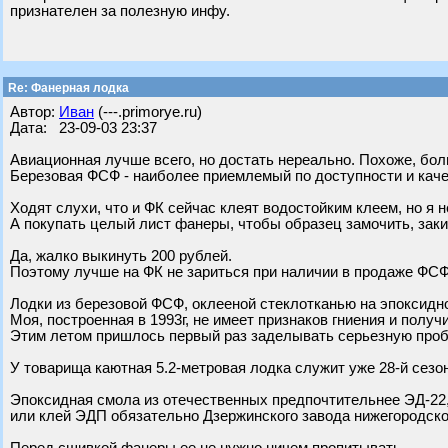
признателен за полезную инфу.
Re: Фанерная лодка
Автор:
Иван
(---.primorye.ru)
Дата: 23-09-03 23:37
Авиационная лучше всего, но достать нереально. Похоже, бол
Березовая ФСФ - наиболее приемлемый по доступности и каче
Ходят слухи, что и ФК сейчас клеят водостойким клеем, но я н
А покупать целый лист фанеры, чтобы образец замочить, заки
Да, жалко выкинуть 200 рублей.
Поэтому лучше на ФК не зариться при наличии в продаже ФСФ
Лодки из березовой ФСФ, оклееной стеклотканью на эпоксидно
Моя, построенная в 1993г, не имеет признаков гниения и полу
Этим летом пришлось первый раз заделывать серьезную проб
У товарища каютная 5.2-метровая лодка служит уже 28-й сезон
Эпоксидная смола из отечественных предпочтительнее ЭД-22
или клей ЭДП обязательно Дзержинского завода нижегородско