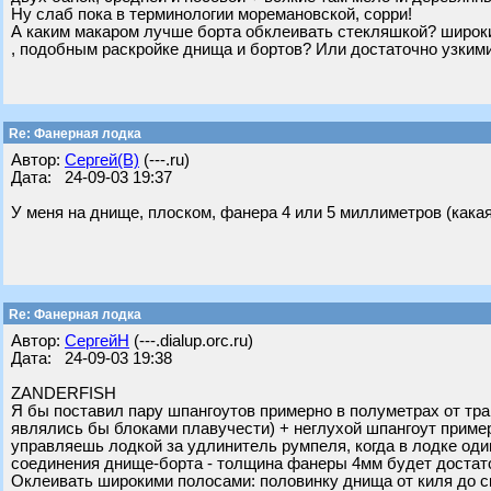
Ну слаб пока в терминологии моремановской, сорри!
А каким макаром лучше борта обклеивать стекляшкой? широ
, подобным раскройке днища и бортов? Или достаточно узкими
Re: Фанерная лодка
Автор:
Сергей(В)
(---.ru)
Дата: 24-09-03 19:37
У меня на днище, плоском, фанера 4 или 5 миллиметров (какая
Re: Фанерная лодка
Автор:
СергейН
(---.dialup.orc.ru)
Дата: 24-09-03 19:38
ZANDERFISH
Я бы поставил пару шпангоутов примерно в полуметрах от тра
являлись бы блоками плавучести) + неглухой шпангоут пример
управляешь лодкой за удлинитель румпеля, когда в лодке од
соединения днище-борта - толщина фанеры 4мм будет достат
Оклеивать широкими полосами: половинку днища от киля до 