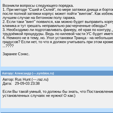
Возникли вопросы следующего порядка.
1. При методе "Сшей и Склей", по мере затяжки днища и бор
после полной затяжки корпус может пойти "винтом". Как избежа
лучшем случае на бетонном полу гаража.
2. Если таки "винт" появился, как можно будет выправить кор
клиника и тут грешать неправильно расчерченные обводы?
3. Необходимо ли подготавливать фанеру, её края по контуру,
трудоёмкой процедуры. Ведь по килевой части УС будет иметь
4. Немного не в тему, но. Угол установки Транца - на небольши
градусов? Если нет, то что я должен учитывать при этом кром
...????
Заранее Сэнкс.
Автору: Александр (---.symbios.ru)
Автор: Rus Hunt (---.raz.ru)
Дата: 29-09-03 23:38
Если Вы такой умный, то должны бы знать, что Постановление №
установленных случаях не нужно! О как:)