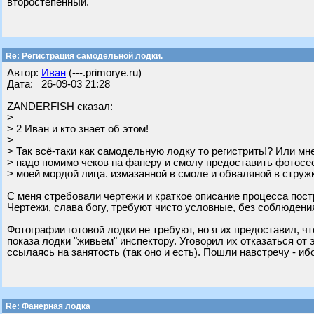
второстепенный.
Re: Регистрация самодельной лодки.
Автор:
Иван
(---.primorye.ru)
Дата: 26-09-03 21:28
ZANDERFISH сказал:
>
> 2 Иван и кто знает об этом!
>
> Так всё-таки как самодельную лодку то регистрить!? Или мн
> надо помимо чеков на фанеру и смолу предоставить фотосе
> моей мордой лица. измазанной в смоле и обваляной в стружк
С меня стребовали чертежи и краткое описание процесса пост
Чертежи, слава богу, требуют чисто условные, без соблюден
Фотографии готовой лодки не требуют, но я их предоставил, ч
показа лодки "живьем" инспектору. Уговорил их отказаться от э
ссылаясь на занятость (так оно и есть). Пошли навстречу - ибо 
Re: Фанерная лодка