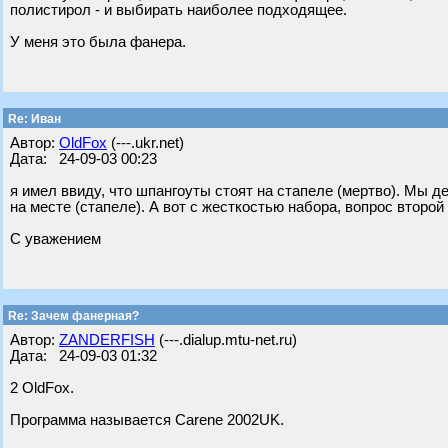
полистирол - и выбирать наиболее подходящее.
У меня это была фанера.
Re: Иван
Автор:
OldFox
(---.ukr.net)
Дата: 24-09-03 00:23
я имел ввиду, что шпангоуты стоят на стапеле (мертво). Мы д
на месте (стапеле). А вот с жесткостью набора, вопрос второй
С уважением
Re: Зачем фанерная?
Автор:
ZANDERFISH
(---.dialup.mtu-net.ru)
Дата: 24-09-03 01:32
2 OldFox.
Программа называется Carene 2002UK.