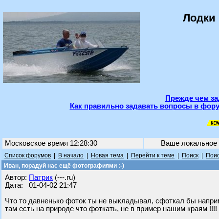
Лодки 
Прежде чем за
Как правильно задавать вопросы в фору
Московское время 12:28:30
Ваше локальное
Список форумов
|
В начало
|
Новая тема
|
Перейти к теме
|
Поиск
|
Поис
Иван, порадуй нас ещё фотографиями :-)
Автор:
Патрик
(---.ru)
Дата: 01-04-02 21:47
Что то давненько фоток ты не выкладывал, сфоткал бы наприме
там есть на природе что фоткать, не в пример нашим краям !!!! :