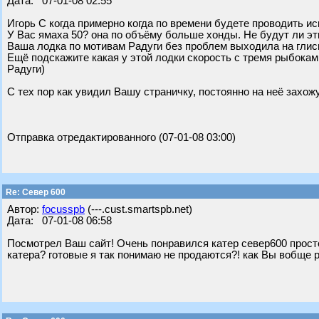
Дата: 07-01-08 02:55
Игорь С когда примерно когда по времени будете проводить и
У Вас ямаха 50? она по объёму больше хонды. Не будут ли 
Ваша лодка по мотивам Радуги без проблем выходила на глиси
Ещё подскажите какая у этой лодки скорость с тремя рыбоками
Радуги)
С тех пор как увидил Вашу страничку, постоянно на неё захож
Отправка отредактированного (07-01-08 03:00)
Re: Север 600
Автор:
focusspb
(---.cust.smartspb.net)
Дата: 07-01-08 06:58
Посмотрел Ваш сайт! Очень понравился катер север600 просто
катера? готовые я так понимаю не продаются?! как Вы вобще 