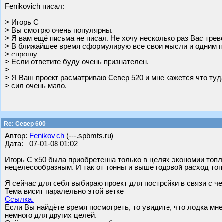
Fenikovich писал:
> Игорь С
> Вы смотрю очень популярны.
> Я вам ещё письма не писал. Не хочу несколько раз Вас трев
> В ближайшее время сформулирую все свои мысли и одним 
> спрошу.
> Если ответите буду очень признателен.
>
> Я Ваш проект расматриваю Север 520 и мне кажется что туд
> сил очень мало.
Re: Север 600
Автор:
Fenikovich
(---.spbmts.ru)
Дата: 07-01-08 01:02
Игорь С х50 была приобретенна только в целях экономии топли
нецелесообразным. И так от тонны и выше годовой расход топ
Я сейчас для себя выбираю проект для постройки в связи с ч
Тема висит паралельно этой ветке
Ссылка.
Если Вы найдёте время посмотреть, то увидите, что лодка мне 
немного для других целей.