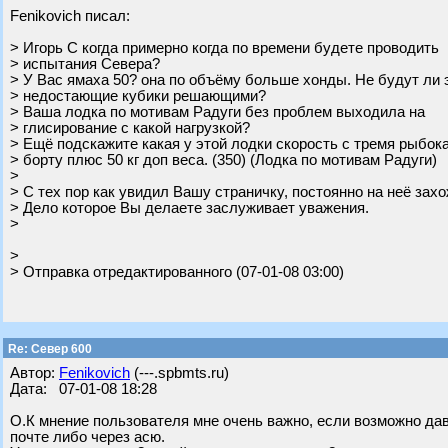
Fenikovich писал:
> Игорь С когда примерно когда по времени будете проводить
> испытания Севера?
> У Вас ямаха 50? она по объёму больше хонды. Не будут ли 
> недостающие кубики решающими?
> Ваша лодка по мотивам Радуги без проблем выходила на
> глисирование с какой нагрузкой?
> Ещё подскажите какая у этой лодки скорость с тремя рыбок
> борту плюс 50 кг доп веса. (350) (Лодка по мотивам Радуги)
>
> С тех пор как увидил Вашу страничку, постоянно на неё захо
> Дело которое Вы делаете заслуживает уважения.
>
>
> Отправка отредактированного (07-01-08 03:00)
Re: Север 600
Автор:
Fenikovich
(---.spbmts.ru)
Дата: 07-01-08 18:28
О.К мнение пользователя мне очень важно, если возможно да
почте либо через асю.