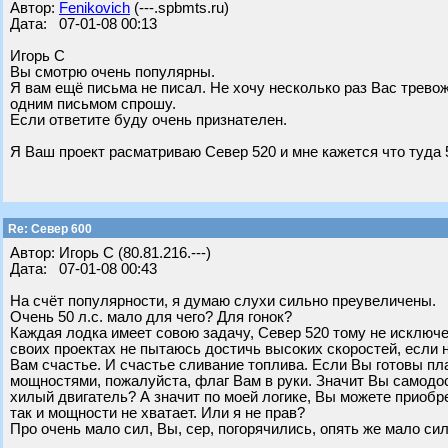
Автор:
Fenikovich
(---.spbmts.ru)
Дата: 07-01-08 00:13
Игорь С
Вы смотрю очень популярны.
Я вам ещё письма не писал. Не хочу несколько раз Вас трев
одним письмом спрошу.
Если ответите буду очень признателен.
Я Ваш проект расматриваю Север 520 и мне кажется что туда 
Re: Север 600
Автор: Игорь С (80.81.216.---)
Дата: 07-01-08 00:43
На счёт популярности, я думаю слухи сильно преувеличены.
Очень 50 л.с. мало для чего? Для гонок?
Каждая лодка имеет совою задачу, Север 520 тому не исключен
своих проектах не пытаюсь достичь высоких скоростей, если на
Вам счастье. И счастье сливание топлива. Если Вы готовы пл
мощностями, пожалуйста, флаг Вам в руки. Значит Вы самодост
хилый двигатель? А значит по моей логике, Вы можете приобре
так и мощности не хватает. Или я не прав?
Про очень мало сил, Вы, сер, погорячились, опять же мало сил