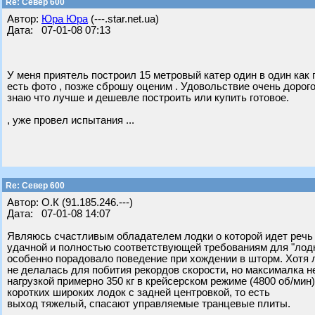
Re: Север 600
Автор:
Юра Юра
(---.star.net.ua)
Дата: 07-01-08 07:13
У меня приятель построил 15 метровый катер один в один как 
есть фото , позже сброшу оценим . Удовольствие очень дорогое
знаю что лучше и дешевле построить или купить готовое.
, уже провел испытания ...
Re: Север 600
Автор: О.К (91.185.246.---)
Дата: 07-01-08 14:07
Являюсь счастливым обладателем лодки о которой идет речь 
удачной и полностью соответствующей требованиям для "лодк
особенно порадовало поведение при хождении в шторм. Хотя 
не делалась для побития рекордов скорости, но максималка не 
нагрузкой примерно 350 кг в крейсерском режиме (4800 об/мин)
коротких широких лодок с задней центровкой, то есть
выход тяжелый, спасают управляемые транцевые плиты.