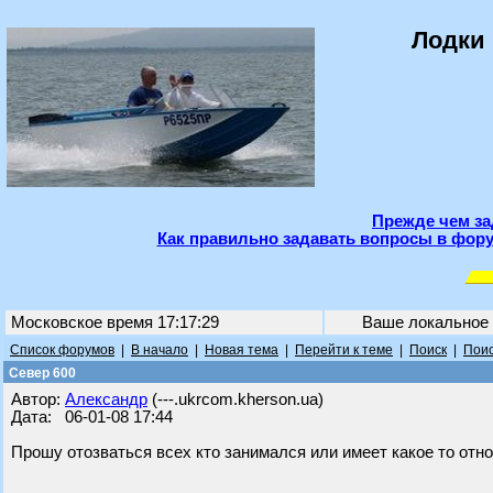
Лодки 
Прежде чем за
Как правильно задавать вопросы в фору
Московское время 17:17:29
Ваше локальное
Список форумов
|
В начало
|
Новая тема
|
Перейти к теме
|
Поиск
|
Поис
Север 600
Автор:
Александр
(---.ukrcom.kherson.ua)
Дата: 06-01-08 17:44
Прошу отозваться всех кто занимался или имеет какое то отно