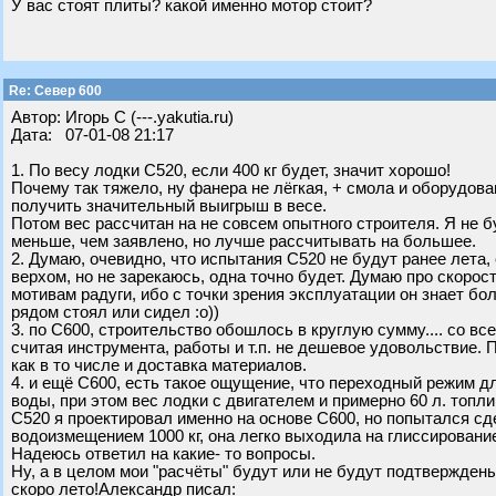
У вас стоят плиты? какой именно мотор стоит?
Re: Север 600
Автор: Игорь С (---.yakutia.ru)
Дата: 07-01-08 21:17
1. По весу лодки С520, если 400 кг будет, значит хорошо!
Почему так тяжело, ну фанера не лёгкая, + смола и оборудова
получить значительный выигрыш в весе.
Потом вес рассчитан на не совсем опытного строителя. Я не б
меньше, чем заявлено, но лучше рассчитывать на большее.
2. Думаю, очевидно, что испытания С520 не будут ранее лета, 
верхом, но не зарекаюсь, одна точно будет. Думаю про скорост
мотивам радуги, ибо с точки зрения эксплуатации он знает бол
рядом стоял или сидел :о))
3. по С600, строительство обошлось в круглую сумму.... со всем
считая инструмента, работы и т.п. не дешевое удовольствие. П
как в то числе и доставка материалов.
4. и ещё С600, есть такое ощущение, что переходный режим дл
воды, при этом вес лодки с двигателем и примерно 60 л. топли
С520 я проектировал именно на основе С600, но попытался сде
водоизмещением 1000 кг, она легко выходила на глиссировани
Надеюсь ответил на какие- то вопросы.
Ну, а в целом мои "расчёты" будут или не будут подтверждены 
скоро лето!Александр писал: