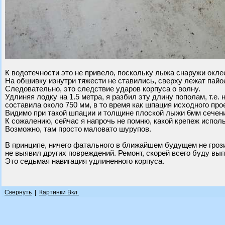
К водотечности это не привело, поскольку лыжа снаружи окле
На обшивку изнутри тяжести не ставились, сверху лежат пайо
Следовательно, это следствие ударов корпуса о волну.
Удлиняя лодку на 1.5 метра, я разбил эту длину пополам, т.е.
составила около 750 мм, в то время как шпация исходного прое
Видимо при такой шпации и толщине плоской лыжи 6мм сечени
К сожалению, сейчас я напрочь не помню, какой крепеж исполь
Возможно, там просто маловато шурупов.
В принципе, ничего фатального в ближайшем будущем не гроз
не выявил других повреждений. Ремонт, скорей всего буду вы
Это седьмая навигация удлиненного корпуса.
Свернуть
|
Картинки Вкл.