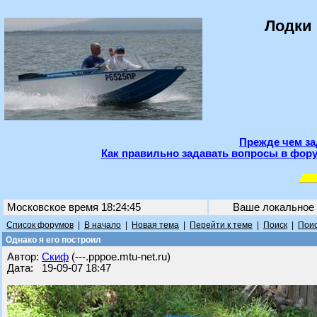
Лодки 
Прежде чем за
Как правильно задавать вопросы в фору
Московское время 18:24:45
Ваше локальное
Список форумов
|
В начало
|
Новая тема
|
Перейти к теме
|
Поиск
|
Поис
Однако я его построил
Автор:
Скиф
(---.pppoe.mtu-net.ru)
Дата: 19-09-07 18:47