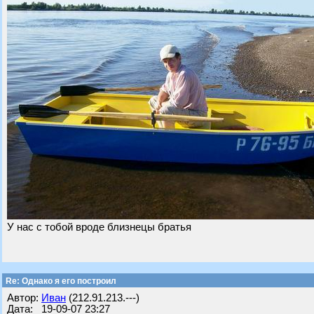
У нас с тобой вроде близнецы братья
Re: Однако я его построил
Автор:
Иван
(212.91.213.---)
Дата: 19-09-07 23:27