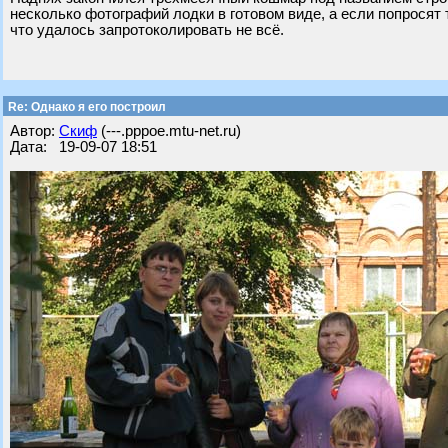
несколько фотографий лодки в готовом виде, а если попросят
что удалось запротоколировать не всё.
Re: Однако я его построил
Автор:
Скиф
(---.pppoe.mtu-net.ru)
Дата: 19-09-07 18:51