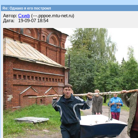
Re: Однако я его построил
Автор:
Скиф
(---.pppoe.mtu-net.ru)
Дата: 19-09-07 18:54