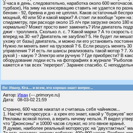
3 часа в день, следовательно, наработка около 600 моточасов.
турбазе), На зиму на консервацию ставить не удается по раз
бензин - 92, бревна и дно не цеплял. Каков остаточный беспр
мощный, 40 или 50 и какой марки? А стоит ли вообще "хрен на х
спидометру, при расходе около 15 л/ч при загрузке около 180 кг
нормально? Может просто винт заменить? Или двигатель подр
джиг - троллинга. Сколько л. с. ? Какой марки ? А то скорост
вперед на 30 -ке? Двигатель не загублю? 5. Не будет ли мешат
ухожу от базы) двигатель, и можно ли его установить постоянн
Нужно ли менять винт на грузовой ? 6. Если решусь менять 30
управления ? И есть ли шансы реализовать такой мотор ? 7. Х
рукой ) - какую ? Электро или ручную ? Где приобрести? В ка
оборудование лодки есть на фоторафиях в журнале "Рыболов - 
кажется и так всех "перегрел". Заранее спасибо. С неподдель
Re: Ивану, Кira.... и всем, кто хорошо знает вопрос...
Автор:
Иван
(---.primorye.ru)
Дата: 08-03-02 21:59
Странно, 600 часов накатал и считаешь себя чайником...
1. Насчёт моторесурса - а хрен его знает, какой у "буржуев" мо
Рекламы всякой полно, а верить ничему нельзя. Я видел утве
что "Джонсоны" и 10000 часов служат, но это явное враньё.
Я думаю, наиболее реальный моторесурс на "двухтактных" ма