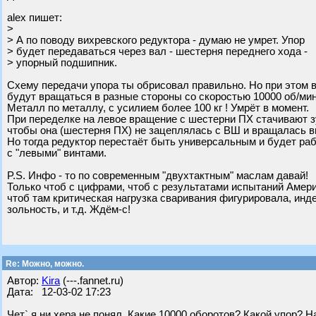
alex пишет:
>
> А по поводу вихревского редуктора - думаю не умрет. Упор
> будет передаваться через вал - шестерня переднего хода -
> упорный подшипник.
Схему передачи упора ты обрисовал правильно. Но при этом 
будут вращаться в разные стороны со скоростью 10000 об/мин
Металл по металлу, с усилием более 100 кг ! Умрёт в момент.
При переделке на левое вращение с шестерни ПХ стачивают з
чтобы она (шестерня ПХ) не зацеплялась с ВШ и вращалась в
Но тогда редуктор перестаёт быть универсальным и будет раб
с "левыми" винтами.
P.S. Инфо - то по современным "двухтактным" маслам давай!
Только чтоб с цифрами, чтоб с результатами испытаний Амери
чтоб там критическая нагрузка сваривания фигурировала, инде
зольность, и т.д. Ждём-с!
Re: Можно, можно.
Автор:
Kira
(---.fannet.ru)
Дата: 12-03-02 17:23
Чет` я ни хера не понял. Какие 10000 оборотов? Какой упор? Н