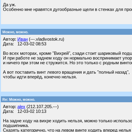
Да уж.
Особенно мне нравятся дугообразные щели в стенках для про
Можно, можно.
Автор:
Иван
(---.vladivostok.ru)
Дата: 12-03-02 08:53
Во всех моторах, кроме "Вихрей", сзади стоит шариковый под
И при работе не заднем ходу он нормально воспринимает упор
и ничего при этом не стружится. Но это только с родным винто
А вот поставить винт левого вращения и дать "полный назад",
чтобы идти вперёд, конечно нельзя.
Re: Можно, можно.
Автор:
alex
(212.107.205.---)
Дата: 12-03-02 10:13
На задне ходу на вихре ходить нельзя, можно только использов
подшипника.
Сказять категорично, что на левом винте ходить вперед нелья 