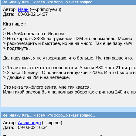
Re: Ивану, Кira.... и всем, кто хорошо знает вопрос...
Автор:
Иван
(---.primorye.ru)
Дата: 09-03-02 14:27
Kira пишет:
>
> На 95% согласен с Иваном.
> Но скорость 33-35 на груженом П2М это нормально. Можно
> раскочегарить и быстрее, но не на много. Так еще пару км/ч
> подтянуть.
Да, пару км/ч, я не утверждаю, что больше. Ну, три разве что.
> 15 литров это что-то очень до х.я. У меня В30 жрет 21 литр з
> 2 часа 15 минут. С полезной нагрузкой ~200кг. И это было и н
> двойке и на 2М и на четверке.
Это из-за тяжёлого винта, мне так каатся.
Или такой расход был на полных оборотах с винтом 240 и с п
Re: Ивану, Кira.... и всем, кто хорошо знает вопрос...
Автор:
Александр
(---.iip.net)
Дата: 09-03-02 16:34