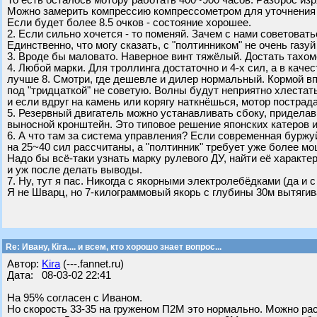
То есть осталось мотору работать 400~900 часов. Разброс из
Можно замерить компрессию компрессометром для уточнения 
Если будет более 8.5 очков - состояние хорошее.
2. Если сильно хочется - то поменяй. Зачем с нами советовать
Единственно, что могу сказать, с "полтинником" не очень газуй
3. Вроде бы маловато. Наверное винт тяжёлый. Достать тахоме
4. Любой марки. Для троллинга достаточно и 4-х сил, а в каче
лучше 8. Смотри, где дешевле и дилер нормальный. Кормой в
под "тридцаткой" не советую. Волны будут неприятно хлестать
и если вдруг на камень или корягу наткнёшься, мотор пострада
5. Резервный двигатель можно устанавливать сбоку, придела
выносной кронштейн. Это типовое решение японских катеров и
6. А что там за система управления? Если современная буржу
на 25~40 сил рассчитаны, а "полтинник" требует уже более мо
Надо бы всё-таки узнать марку рулевого ДУ, найти её характер
и уж после делать выводы.
7. Ну, тут я пас. Никогда с якорными электролебёдками (да и 
Я не Шварц, но 7-килограммовый якорь с глубины 30м вытягив
Re: Ивану, Кira.... и всем, кто хорошо знает вопрос...
Автор:
Kira
(---.fannet.ru)
Дата: 08-03-02 22:41
На 95% согласен с Иваном.
Но скорость 33-35 на груженом П2М это нормально. Можно раск