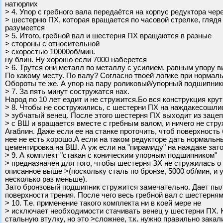
натюрлих
> 4. Упор с гребного вала передаётся на корпус редуктора чер
> шестерню ПХ, которая вращается по часовой стрелке, глядя
разумеется
> 5. Итого, гребной вал и шестерня ПХ вращаются в разные
> стороны с относительной
> скоростью 10000об/мин.
ну блин. Ну хорошо если 7000 наберется
> 6. Трутся они металл по металлу с усилием, равным упору в
По какому месту. По валу? Согласно твоей логике при нормал
Обороты те же. А упор на пару роликовый/упорный подшипники
> 7. За пять минут состружатся нах.
Народ по 10 лет ездит и не стружится.Бо вся конструкция крут
> 8. Чтобы не состружились, с шестерни ПХ на наждакесошл
> зубчатый венец. После этого шестерня ПХ выходит из заце
> с ВШ и вращается вместе с гребным валом, и ничего не стру
Агаблин. Даже если ее на станке проточить, чтоб поверхность
нее не есть хорошо.А если на таком редукторе дать нормальны
цементировка на ВШ. А уж если на "пирамиду" на наждаке зато
> 9. А комплект "стакан с коническим упорным подшипником"
> предназначен для того, чтобы шестерня ЗХ не стружилась о 
описанное выше >(поскольку сталь по бронзе, 5000 об/мин, и ус
несколько раз меньше).
Зато бронзовый подшипник стружится замечательно. Дает пыл
поверхности трения. После чего весь гребной вал с шестерням
> 10. Т.е. применение такого комплекта ни в коей мере не
> исключает необходимости стачивать венец у шестерни ПХ. 
стальную втулку, но это >сложнее, т.к. нужно правильно закал