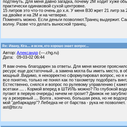
подтянуть. Для меня давно загадка, почему 2М ходит хуже о
практически одинаковой сухой центровке.
15 литров это что-то очень до х.я. У меня В30 жрет 21 литр за 
на двойке и на 2М и на четверке.
Поменять можно. Если деньги позволяют.Транец выдержит. Са
волну. Разве что делать выносной транец.
Re: Ивану, Кira.... и всем, кто хорошо знает вопрос...
Автор:
Александр
(---.chg.ru)
Дата: 09-03-02 06:44
Я вам очень благодарен за ответы. Для меня многое прояснило
ресурс еще достаточный , а замена могла бы иметь место, в об
мощный .Видимо, я некорректно сформулировал вопрос, но я не
все понятно, только не понял как по тахометру подобрать винт,
Естественно, снялся и вопрос по рулевому управлению ( каже
всетаки .... . Кормой вперед в ШТИЛЬ можно? По глубокой вод
пугают в первую очередь) ничем не грозит? Движок не загублю
ну а резервный .... Волга , конечно, большая река, но не водо
мой "дебаркадер"? Лебедка не от барства - рука не позволяет
ast@tsr.ru