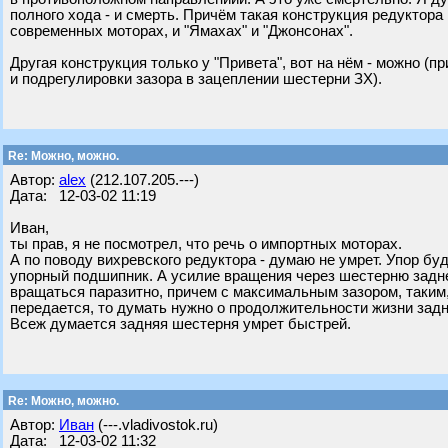
полного хода - и смерть. Причём такая конструкция редуктора
современных моторах, и "Ямахах" и "Джонсонах".
Другая конструкция только у "Привета", вот на нём - можно (п
и подрегулировки зазора в зацеплении шестерни ЗХ).
Re: Можно, можно.
Автор:
alex
(212.107.205.---)
Дата: 12-03-02 11:19
Иван,
ты прав, я не посмотрел, что речь о импортных моторах.
А по поводу вихревского редуктора - думаю не умрет. Упор бу
упорный подшипник. А усилие вращения через шестерню задне
вращаться паразитно, причем с максимальным зазором, таким, 
передается, то думать нужно о продолжительности жизни задн
Всеж думается задняя шестерня умрет быстрей.
Re: Можно, можно.
Автор:
Иван
(---.vladivostok.ru)
Дата: 12-03-02 11:32