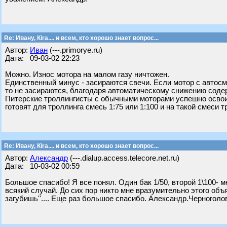
Re: Ивану, Кira.... и всем, кто хорошо знает вопрос...
Автор:
Иван
(---.primorye.ru)
Дата: 09-03-02 22:23
Можно. Износ мотора на малом газу ничтожен.
Единственный минус - засираются свечи. Если мотор с автос
то не засираются, благодаря автоматическому снижению соде
Питерские троллингисты с обычными моторами успешно освои
готовят для троллинга смесь 1:75 или 1:100 и на такой смеси т
Re: Ивану, Кira.... и всем, кто хорошо знает вопрос...
Автор:
Александр
(---.dialup.access.telecore.net.ru)
Дата: 10-03-02 00:59
Большое спасибо! Я все понял. Один бак 1/50, второй 1\100- м
всякий случай. До сих пор никто мне вразумительно этого объя
загубишь''.... Еще раз большое спасибо. Александр.Черноголо