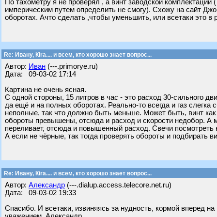
По тахометру я не проверял , а винт заводской комплектации ( 
империческим путем определить не смогу). Cхожу на сайт Джон
оборотах. Ачто сделать ,чтобы уменьшить, или всетаки это в
Re: Ивану, Кira.... и всем, кто хорошо знает вопрос...
Автор:
Иван
(---.primorye.ru)
Дата: 09-03-02 17:14
Картина не очень ясная.
С одной стороны, 15 литров в час - это расход 30-сильного дв
да ещё и на полных оборотах. Реально-то всегда и газ слегка
неполные, так что должно быть меньше. Может быть, винт как
обороты превышены, отсюда и расход и скорости недобор. А 
переливает, отсюда и повышенный расход. Свечи посмотреть н
А если не чёрные, так тогда проверять обороты и подбирать ви
Re: Ивану, Кira.... и всем, кто хорошо знает вопрос...
Автор:
Александр
(---.dialup.access.telecore.net.ru)
Дата: 09-03-02 19:33
Спасибо. И всетаки, извиняясь за нудность, кормой вперед н
уважением. Александр.