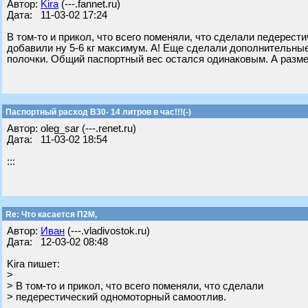
Автор:
Kira
(---.fannet.ru)
Дата: 11-03-02 17:24
В том-то и прикол, что всего поменяли, что сделали педерест
добавили ну 5-6 кг максимум. А! Еще сделали дополнительны
полочки. Общий паспортный вес остался одинаковым. А разм
Паспортный расход В30- 14 литров в час!!!(-)
Автор: oleg_sar (---.renet.ru)
Дата: 11-03-02 18:54
:::
Re: Что касается П2М,
Автор:
Иван
(---.vladivostok.ru)
Дата: 12-03-02 08:48
Kira пишет:
>
> В том-то и прикол, что всего поменяли, что сделали
> педерестический одномоторный самоотлив.