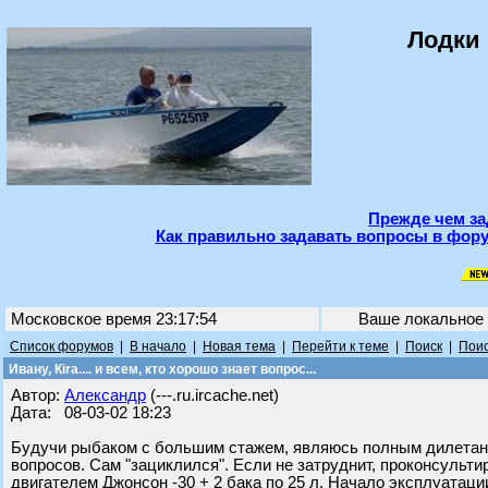
Лодки 
Прежде чем за
Как правильно задавать вопросы в фору
Московское время 23:17:54
Ваше локальное
Список форумов
|
В начало
|
Новая тема
|
Перейти к теме
|
Поиск
|
Поис
Ивану, Кira.... и всем, кто хорошо знает вопрос...
Автор:
Александр
(---.ru.ircache.net)
Дата: 08-03-02 18:23
Будучи рыбаком с большим стажем, являюсь полным дилетант
вопросов. Cам "зациклился". Если не затруднит, проконсульти
двигателем Джонсон -30 + 2 бака по 25 л. Начало эксплуатации -