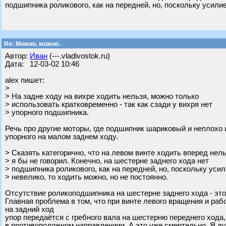
подшипника роликового, как на передней, но, поскольку усилие
Re: Можно, можно.
Автор:
Иван
(---.vladivostok.ru)
Дата: 12-03-02 10:46
alex пишет:
>
> На задне ходу на вихре ходить нельзя, можно только
> использовать кратковременно - так как сзади у вихря нет
> упорного подшипника.
Речь про другие моторы, где подшипник шариковый и неплохо 
упорного на малом заднем ходу.
> Сказять категорично, что на левом винте ходить вперед нель
> я бы не говорил. Конечно, на шестерне заднего хода нет
> подшипника роликового, как на передней, но, поскольку уси
> невелико, то ходить можно, но не постоянно.
Отсутствие роликоподшипника на шестерне заднего хода - это
Главная проблема в том, что при винте левого вращения и раб
на задний ход
упор передаётся с гребного вала на шестерню переднего ход
в противоположном направлениии. А это уже смертельно. Я ду