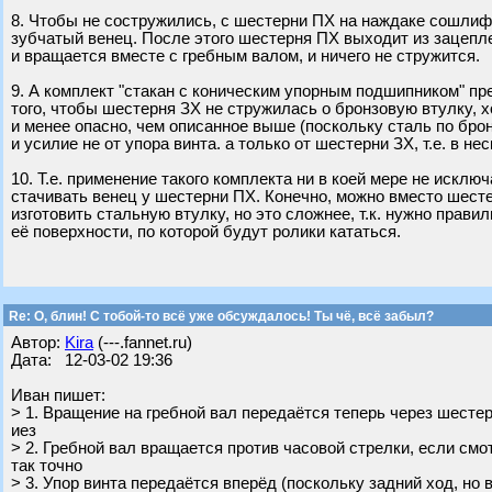
8. Чтобы не состружились, с шестерни ПХ на наждаке сошли
зубчатый венец. После этого шестерня ПХ выходит из зацепл
и вращается вместе с гребным валом, и ничего не стружится.
9. А комплект "стакан с коническим упорным подшипником" пр
того, чтобы шестерня ЗХ не стружилась о бронзовую втулку, х
и менее опасно, чем описанное выше (поскольку сталь по брон
и усилие не от упора винта. а только от шестерни ЗХ, т.е. в не
10. Т.е. применение такого комплекта ни в коей мере не искл
стачивать венец у шестерни ПХ. Конечно, можно вместо шест
изготовить стальную втулку, но это сложнее, т.к. нужно прави
её поверхности, по которой будут ролики кататься.
Re: О, блин! С тобой-то всё уже обсуждалось! Ты чё, всё забыл?
Автор:
Kira
(---.fannet.ru)
Дата: 12-03-02 19:36
Иван пишет:
> 1. Вращение на гребной вал передаётся теперь через шесте
иез
> 2. Гребной вал вращается против часовой стрелки, если смо
так точно
> 3. Упор винта передаётся вперёд (поскольку задний ход, но 