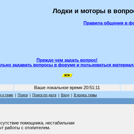
Лодки и моторы в вопро
Правила общения в ф
Прежде чем задать вопрос!
льно задавать вопросы в форуме и пользоваться материал
Ваше локальное время
20:51:11
 к теме
|
Поиск
|
Поиск по дате
|
Вход
|
В конец темы
сутствие помощника, нестабильная
ыт работы с отопителем.