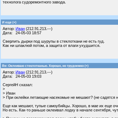
технолога судоремонтного завода.
И еще (+)
Автор:
Иван
(212.91.213.---)
Дата: 24-05-03 18:57
Сверлить дырки под шурупы в стеклоткани не есть гуд.
Как ни шпаклюй потом, а защита от влаги ухудшится.
Re: Оклеиваю стеклотканью. Хорошо, но трудоемко (+)
Автор:
Иван
(212.91.213.---)
Дата: 24-05-03 19:03
СергейН сказал:
>
> Иван
> При оклейки летающие насекомые не мешают? (не садятся 
Еще как мешают, тупые самоубийцы. Хорошо, в мае их еще оч
Но есть. Как-то раньше оклеивал лодку в начале сентября, чут