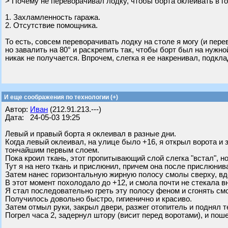
> Почему не переворачивал лодку, чтобы борта оклеивать в 
1. Захламленность гаража.
2. Отсутствие помощника.
То есть, совсем переворачивать лодку на столе я могу (и пере
но завалить на 80° и раскрепить так, чтобы борт был на нужно
никак не получается. Впрочем, слегка я ее накренивал, подкл
И еще соображения по технологии (+)
Автор:
Иван
(212.91.213.---)
Дата: 24-05-03 19:25
Левый и правый борта я оклеивал в разные дни.
Когда левый оклеивал, на улице было +16, я открыл ворота и 
тончайшим первым слоем.
Пока кроил ткань, этот пропитывающий слой слегка "встал", н
Тут я на него ткань и прислюнил, причем она после прислюнив
Затем нанес горизонтальную жирную полосу смолы сверху, вд
В этот момент похолодало до +12, и смола почти не стекала в
Я стал последовательно греть эту полосу феном и сгонять смо
Получилось довольно быстро, гигиенично и красиво.
Затем отмыл руки, закрыл двери, разжег отопитель и поднял т
Погрел часа 2, задернул штору (висит перед воротами), и поше