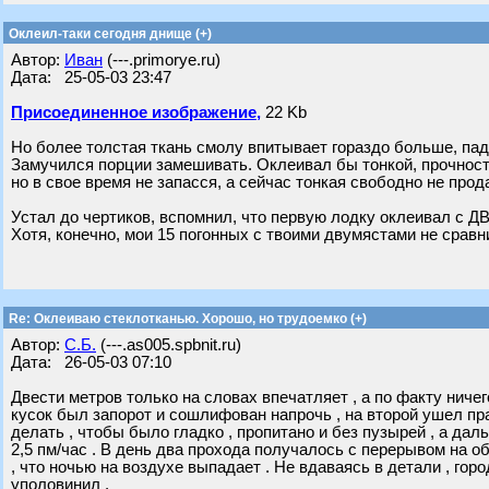
Оклеил-таки сегодня днище (+)
Автор:
Иван
(---.primorye.ru)
Дата: 25-05-03 23:47
Присоединенное изображение,
22 Kb
Но более толстая ткань смолу впитывает гораздо больше, пад
Замучился порции замешивать. Оклеивал бы тонкой, прочност
но в свое время не запасся, а сейчас тонкая свободно не прод
Устал до чертиков, вспомнил, что первую лодку оклеивал с 
Хотя, конечно, мои 15 погонных с твоими двумястами не сравн
Re: Оклеиваю стеклотканью. Хорошо, но трудоемко (+)
Автор:
С.Б.
(---.as005.spbnit.ru)
Дата: 26-05-03 07:10
Двести метров только на словах впечатляет , а по факту ниче
кусок был запорот и сошлифован напрочь , на второй ушел прак
делать , чтобы было гладко , пропитано и без пузырей , а да
2,5 пм/час . В день два прохода получалось с перерывом на о
, что ночью на воздухе выпадает . Не вдаваясь в детали , горо
уполовинил .