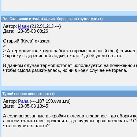
Re: Оклеиваю стеклотканью. Хорошо, но трудоемко (+)
Автор:
Иван
(212.91.213.---)
Дата: 23-05-03 08:26
Старый (Киев) сказал:
>
> А термопистолетом я работал (промышленный фен) снимал
> краску с деревянной лодки, около 2 дней ушло на это.
В данном случае термопистолет используется на пониженной
чтобы смола разжижалась, но ни в коем случае не горела.
Тупой вопрос неопытного (+)
Автор:
Paha
(---.107.199.vvsu.ru)
Дата: 23-05-03 13:45
А если вырезанные выкройки оклеивать заранее - до сборки к
а потом только швы проклеить, да шурупы прошпаклевать ? Окл
что получится плохо?