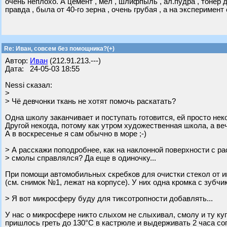
очень неплохо. А цемент , мел , шлифпыль , ал.пудра , тонер
правда , была от 40-го зерна , очень грубая , а на эксперимен
Re: Иван, совсем без помощника?(+)
Автор:
Иван
(212.91.213.---)
Дата: 24-05-03 18:55
Nessi сказал:
>
> Чё девчонки ткань не хотят помочь раскатать?
Одна школу заканчивает и поступать готовится, ей просто неко
Другой некогда, потому как утром художественная школа, а в
А в воскресенье я сам обычно в море ;-)
> А расскажи поподробнее, как на наклонной поверхности с р
> смолы справлялся? Да еще в одиночку...
При помощи автомобильных скребков для очистки стекол от ин
(см. снимок №1, лежат на корпусе). У них одна кромка с зубчи
> Я вот микросферу буду для тиксотропности добавлять...
У нас о микросфере никто слыхом не слыхивал, смолу и ту ку
пришлось греть до 130°С в кастрюле и выдерживать 2 часа со