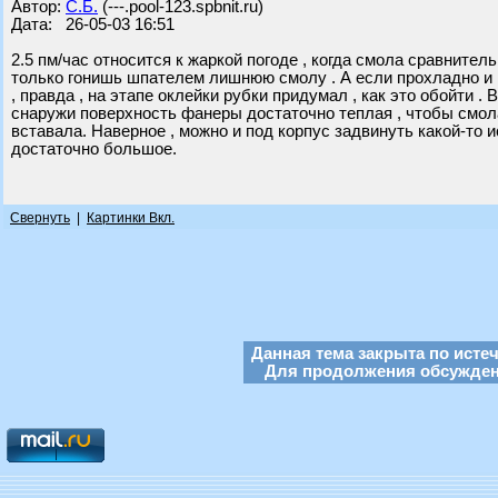
Автор:
С.Б.
(---.pool-123.spbnit.ru)
Дата: 26-05-03 16:51
2.5 пм/час относится к жаркой погоде , когда смола сравнител
только гонишь шпателем лишнюю смолу . А если прохладно и 
, правда , на этапе оклейки рубки придумал , как это обойти .
снаружи поверхность фанеры достаточно теплая , чтобы смола 
вставала. Наверное , можно и под корпус задвинуть какой-то ис
достаточно большое.
Свернуть
|
Картинки Вкл.
Данная тема закрыта по исте
Для продолжения обсуждени