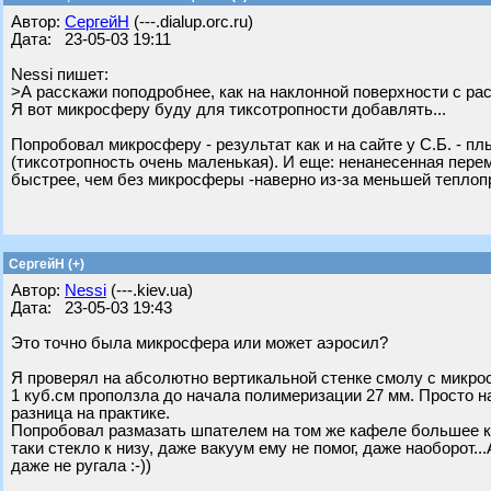
Автор:
СергейН
(---.dialup.orc.ru)
Дата: 23-05-03 19:11
Nessi пишет:
>А расскажи поподробнее, как на наклонной поверхности с ра
Я вот микросферу буду для тиксотропности добавлять...
Попробовал микросферу - результат как и на сайте у С.Б. - п
(тиксотропность очень маленькая). И еще: ненанесенная пер
быстрее, чем без микросферы -наверно из-за меньшей теплоп
CергейН (+)
Автор:
Nessi
(---.kiev.ua)
Дата: 23-05-03 19:43
Это точно была микросфера или может аэросил?
Я проверял на абсолютно вертикальной стенке смолу с микро
1 куб.см проползла до начала полимеризации 27 мм. Просто на
разница на практике.
Попробовал размазать шпателем на том же кафеле большее ко
таки стекло к низу, даже вакуум ему не помог, даже наоборот.
даже не ругала :-))