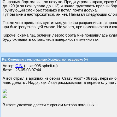
С правым бортом вышло похуже. Придя утром в гараж, сразу
до +20 (а за ночь упала до +13) и начал грунтовать правый бор
Грунтующий слой быстренько и встал почти досуха.
Тут бы мне и насторожиться, ан нет. Намазал следующий слой 
После чего пришлось суетиться, успевая разравнивать и проп
при быстрогустеющей смоле. Но успел, при помощи фена и как
Короче, схема №1 оклейки левого борта мне понравилась куда
буду оклеивать оставшиеся поверхности именно так.
Re: Оклеиваю стеклотканью. Хорошо, но трудоемко (+)
Автор:
С.Б.
(---.as005.spbnit.ru)
Дата: 25-05-03 07:44
А вот отрыл в архивах из серии "Crazy Pics" - 98 год , первый
надо делать . Надо , как Иван рассказывает в первом случае .
В итоге уложено двести с хреном метров погонных ...