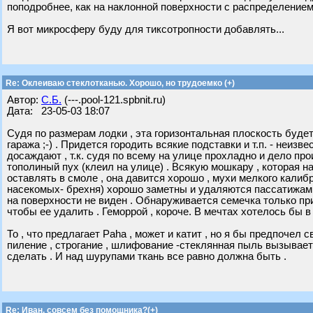
поподробнее, как на наклонной поверхности с распределением
Я вот микросферу буду для тиксотропности добавлять...
Re: Оклеиваю стеклотканью. Хорошо, но трудоемко (+)
Автор:
С.Б.
(---.pool-121.spbnit.ru)
Дата: 23-05-03 18:07
Судя по размерам лодки , эта горизонтальная плоскость будет
гаража ;-) . Придется городить всякие подставки и т.п. - неиз
досаждают , т.к. судя по всему на улице прохладно и дело пр
тополиный пух (клеил на улице) . Всякую мошкару , которая н
оставлять в смоле , она давится хорошо , мухи мелкого кали
насекомых- брехня) хорошо заметны и удаляются пассатижами
на поверхности не виден . Обнаруживается семечка только пр
чтобы ее удалить . Геморрой , короче. В мечтах хотелось бы 
То , что предлагает Paha , может и катит , но я бы предпочел
пиление , строгание , шлифование -стеклянная пыль вызывае
сделать . И над шурупами ткань все равно должна быть .
Re: Иван, совсем без помощника?(+)