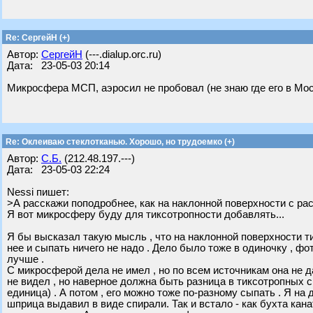
Re: CергейН (+)
Автор:
СергейН
(---.dialup.orc.ru)
Дата: 23-05-03 20:14
Микросфера МСП, аэросил не пробовал (не знаю где его в Мос
Re: Оклеиваю стеклотканью. Хорошо, но трудоемко (+)
Автор:
С.Б.
(212.48.197.---)
Дата: 23-05-03 22:24
Nessi пишет:
>А расскажи поподробнее, как на наклонной поверхности с ра
Я вот микросферу буду для тиксотропности добавлять...
Я бы высказал такую мысль , что на наклонной поверхности ти
нее и сыпать ничего не надо . Дело было тоже в одиночку , фо
лучше .
С микросферой дела не имел , но по всем источникам она не да
не видел , но наверное должна быть разница в тиксотропных св
единица) . А потом , его можно тоже по-разному сыпать . Я на
шприца выдавил в виде спирали. Так и встало - как бухта кан