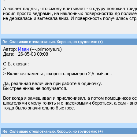
А насчет падлы , что смолу впитывает - я сдуру положил тридц
носил просто ведрами , на наклонных поверхностях до полимер
не держалась и вытекала вниз. И поверхность получилась стр
Re: Оклеиваю стеклотканью. Хорошо, но трудоемко (+)
Автор:
Иван
(---.primorye.ru)
Дата: 26-05-03 09:08
С.Б. сказал:
>
> Включая замесы , скорость примерно 2,5 пм/час .
Да, реальная величина при работе в одиночку.
Быстрее никак не получается.
Вот когда я замешивал и прислюнивал, а потом помощников о
шпателями смолу гонять и с насекомыми бороться, а сам - вн
тогда было значительно быстрее.
Re: Оклеиваю стеклотканью. Хорошо, но трудоемко (+)