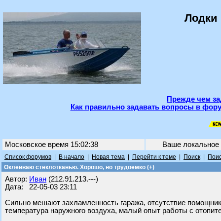
Лодки 
Прежде чем за
Как правильно задавать вопросы в фору
Московское время 15:02:38
Ваше локальное
Список форумов
|
В начало
|
Новая тема
|
Перейти к теме
|
Поиск
|
Поис
Оклеиваю стеклотканью. Хорошо, но трудоемко (+)
Автор:
Иван
(212.91.213.---)
Дата: 22-05-03 23:11
Сильно мешают захламленность гаража, отсутствие помощник
температура наружного воздуха, малый опыт работы с отопит