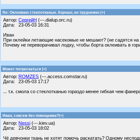
Re: Оклеиваю стеклотканью. Хорошо, но трудоемко (+)
Автор:
СергейН
(---.dialup.orc.ru)
Дата: 23-05-03 16:31
Иван
При оклейки летающие насекомые не мешают? (не садятся на
Почему не переворачивал лодку, чтобы борта оклеивать в го
Может потрескаться (+)
Автор:
ROMZES
(---.access.comstar.ru)
Дата: 23-05-03 17:17
... т.к. смола со стеклотканью гораздо менее гибкая чем фанера..
Иван, совсем без помощника?(+)
Автор:
Nessi
(---.kiev.ua)
Дата: 23-05-03 18:02
Чё девчонки ткань не хотят помочь раскатать? Одному неспод