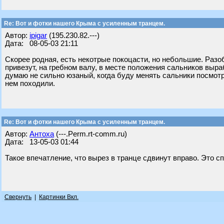
Re: Вот и фотки нашего Крыма с усиленным транцем.
Автор:
ipigar
(195.230.82.---)
Дата: 08-05-03 21:11
Скорее родная, есть некотрые покоцасти, но небольшие. Разоб
привезут, на гребном валу, в месте положения сальников выра
думаю не сильно юзаный, когда буду менять сальники посмотр
нем походили.
Re: Вот и фотки нашего Крыма с усиленным транцем.
Автор:
Антоха
(---.Perm.rt-comm.ru)
Дата: 13-05-03 01:44
Такое впечатление, что вырез в транце сдвинут вправо. Это с
Свернуть
|
Картинки Вкл.