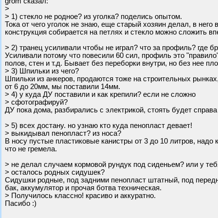
grom сказал:
>
> 1) стекло не родное? из уголка? поделись опытом.
Тока от чего уголок не знаю, еще старый хозяин делал, в него
конструкция собирается на петлях и стекло можно сложить впе
> 2) транец усиливали чтобы не играл? что за профиль? где б
Усиливали потому что повесили 60 сил, профиль это "правило
полов, стен и т.д. Бывает без переборки внутри, но без нее пло
> 3) Шпильки из чего?
Шпильки из анкеров, продаются тоже на строительных рынках,
от 6 до 20мм, мы поставили 14мм.
> 4) у куда ДУ поставили и как крепили? если не сложно
> сфотографируй?
ДУ пока дома, разбирались с электрикой, стоять будет справа
> 5) всех достану. но узнаю кто куда пенопласт девает!
> выкидывал пенопласт? из носа?
В носу пустые пластиковые канистры от 3 до 10 литров, надо 
что не гремела.
> не делал случаем кормовой рундук под сиденьем? или у теб
> осталось родных сидушек?
Сидушки родные, под задними пенопласт штатный, под передни
бак, аккумулятор и прочая ботва техническая.
> Получилось классно! красиво и аккуратно.
Пасибо :)