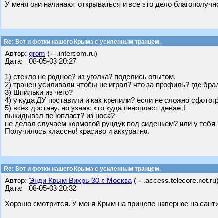
У меня они начинают открываться и все это дело благополучно
Re: Вот и фотки нашего Крыма с усиленным транцем.
Автор:
grom
(---.intercom.ru)
Дата: 08-05-03 20:27
1) стекло не родное? из уголка? поделись опытом.
2) транец усиливали чтобы не играл? что за профиль? где бра
3) Шпильки из чего?
4) у куда ДУ поставили и как крепили? если не сложно сфото
5) всех достану. но узнаю кто куда пенопласт девает!
выкидывал пенопласт? из носа?
не делал случаем кормовой рундук под сиденьем? или у тебя
Получилось классно! красиво и аккуратно.
Re: Вот и фотки нашего Крыма с усиленным транцем.
Автор:
Энди Крым Вихрь-30 г. Москва
(---.access.telecore.net.ru
Дата: 08-05-03 20:32
Хорошо смотрится. У меня Крым на прицепе наверное на сант