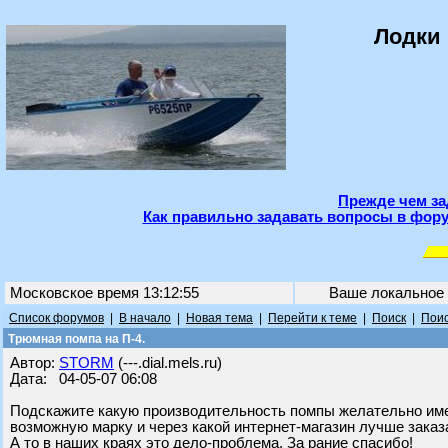
Лодки 
Прежде чем за
Как правильно задавать вопросы в фору
Московское время 13:12:55
Ваше локальное
Список форумов
|
В начало
|
Новая тема
|
Перейти к теме
|
Поиск
|
Поис
Трюмная помпа на П-4.
Автор:
STORM
(---.dial.mels.ru)
Дата: 04-05-07 06:08
Подскажите какую производительность помпы желательно име
возможную марку и через какой интернет-магазин лучше заказа
А то в наших краях это дело-проблема. За рание спасибо!