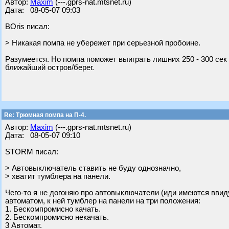
Автор:
Maxim
(---.gprs-nat.mtsnet.ru)
Дата: 08-05-07 09:03
BOris писал:
> Никакая помпа не убережет при серьезной пробоине.
Разумеется. Но помпа поможет выиграть лишних 250 - 300 сек
ближайший остров/берег.
Re: Трюмная помпа на П-4.
Автор:
Maxim
(---.gprs-nat.mtsnet.ru)
Дата: 08-05-07 09:10
STORM писал:
> Автовыключатель ставить не буду однозначно,
> хватит тумблера на панели.
Чего-то я не догоняю про автовыключатели (иди имеются вв
автоматом, к ней тумблер на панели на три положения:
1. Бескомпромисно качать.
2. Бескомпромисно некачать.
3 Автомат.