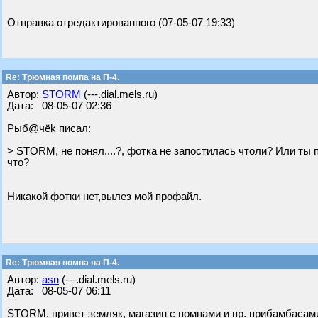
Отправка отредактированного (07-05-07 19:33)
Re: Трюмная помпа на П-4.
Автор:
STORM
(---.dial.mels.ru)
Дата: 08-05-07 02:36
Рыб@чёk писал:
> STORM, не понял....?, фотка не запостилась чтоли? Или ты 
что?
Никакой фотки нет,вылез мой профайл.
Re: Трюмная помпа на П-4.
Автор:
asn
(---.dial.mels.ru)
Дата: 08-05-07 06:11
STORM, привет земляк, магазин с помпами и пр. прибамбасам