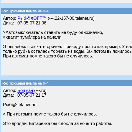
Re: Трюмная помпа на П-4.
Автор:
Рыб@лOFF™
(---.22-157-90.telenet.ru)
Дата: 07-05-07 21:06
>Автовыключатель ставить не буду однозначно,
>хватит тумблера на панели
Я бы небыл так категоричен. Приведу просто как пример. У нас
только рубка осталась торчать из воды.Как потом выяснилось
При автомат помпе такого бы не случилось.
Re: Трюмная помпа на П-4.
Автор:
Бoцман
(---.ru)
Дата: 07-05-07 21:17
Рыб@чёk писал:
> При автомат помпе такого бы не случилось.
Это врядли. Батарейка бы сдохла за ночь то работы.