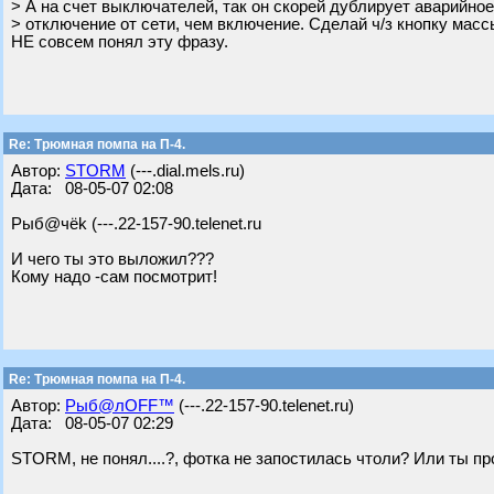
> А на счет выключателей, так он скорей дублирует аварийное
> отключение от сети, чем включение. Сделай ч/з кнопку масс
НЕ совсем понял эту фразу.
Re: Трюмная помпа на П-4.
Автор:
STORM
(---.dial.mels.ru)
Дата: 08-05-07 02:08
Рыб@чёk (---.22-157-90.telenet.ru
И чего ты это выложил???
Кому надо -сам посмотрит!
Re: Трюмная помпа на П-4.
Автор:
Рыб@лOFF™
(---.22-157-90.telenet.ru)
Дата: 08-05-07 02:29
STORM, не понял....?, фотка не запостилась чтоли? Или ты пр