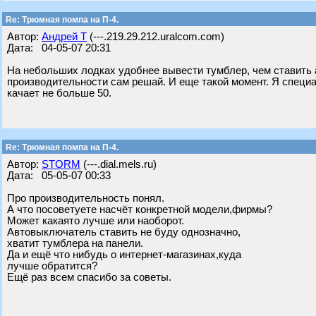
Re: Трюмная помпа на П-4.
Автор:
Андрей Т
(---.219.29.212.uralcom.com)
Дата: 04-05-07 20:31
На небольших лодках удобнее вывести тумблер, чем ставить а
производительности сам решай. И еще такой момент. Я специал
качает не больше 50.
Re: Трюмная помпа на П-4.
Автор:
STORM
(---.dial.mels.ru)
Дата: 05-05-07 00:33
Про производительность понял.
А что посоветуете насчёт конкретной модели,фирмы?
Может какаято лучше или наоборот.
Автовыключатель ставить не буду однозначно,
хватит тумблера на панели.
Да и ещё что нибудь о интернет-магазинах,куда
лучше обратится?
Ещё раз всем спасибо за советы.