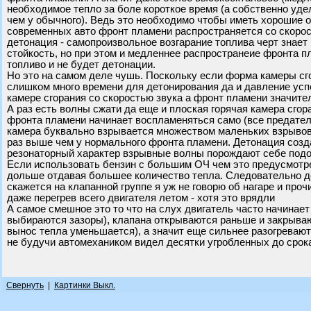
необходимое тепло за боле короткое время (а собственно уд
чем у обычного). Ведь это необходимо чтобы иметь хорошие о
современных авто фронт пламени распространяется со скорост
детонация - самопроизвольное возгарание топлива черт знает
стойкость, но при этом и медленнее распространеие фронта п
топливо и не будет детонации.
Но это на самом деле чушь. Поскольку если форма камеры сго
слишком много времени для детонирования да и давление усп
камере сгорания со скоростью звука а фронт пламени значите
А раз есть волны сжати да еще и плоская горячая камера сгор
фронта пламени начинает воспламеняться само (все предатель
камера буквально взрывается множеством маленьких взрывов
раз выше чем у нормального фронта пламени. Детонация созд
резонаторный характер взрывные волны порождают себе под
Если использовать бензин с большим ОЧ чем это предусмотрен
дольше отдавая большее количество тепла. Следовательно де
скажется на клапанной группе я уж не говорю об нагаре и проч
даже перегрев всего двигателя летом - хотя это врядли
А самое смешное это то что на слух двигатель часто начинает
выбираются зазоры), клапана открываются раньше и закрываю
вынос тепла уменьшается), а значит еще сильнее разогреваются
не будучи автомехаником видел десятки угробленных до срок
Свернуть
|
Картинки Выкл.