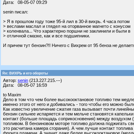
Дата: 08-05-07 09:29
senin писал:
> Я в прошлом году тоже 95-й лил в 30-й вихрь. 4 часа потом
> веслами маслал и глядел на оторванное магнето с конусом
> коленвала... Что характерно поршни не заклинили и были в
> отличной смазке, как и все подшипники.
И причем тут бензин?!! Ничего с Вихрем от 95 бенза не делаетя
Re: ВИХРЬ и его обороты
Автор:
senin
(213.227.215.---)
Дата: 08-05-07 16:59
to Maxim
Дело в том что чем более высокооктановое топливо тем медлен
именно этого от него и добивались - того чтобы его можно бы
Как известно увеличение сжатия газа вызывает почти линейны
бензин сильнее испаряется и тем мельче становятся капельки
контакт (больше площадь соприкосновения) между воздухом (т
топливом. В бензиновом моторе топливо должна поджигать све
это расчитана камера сгорания). А чем лучше контакт топлив
фронта пламени. А значит даже белее высокооктановое (медл