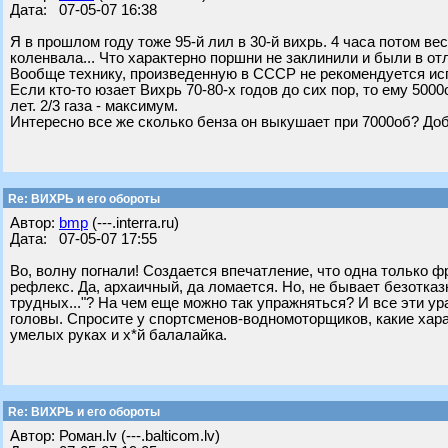
Дата: 07-05-07 16:38
Я в прошлом году тоже 95-й лил в 30-й вихрь. 4 часа потом в
коленвала... Что характерно поршни не заклинили и были в от
Вообще технику, произведенную в СССР не рекомендуется ис
Если кто-то юзает Вихрь 70-80-х годов до сих пор, то ему 500
лет. 2/3 газа - максимум.
Интересно все же сколько бенза он выкушает при 7000об? До
Re: ВИХРЬ и его обороты
Автор:
bmp
(---.interra.ru)
Дата: 07-05-07 17:55
Во, волну погнали! Создается впечатление, что одна только 
рефлекс. Да, архаичный, да ломается. Но, не бывает безотказн
трудных..."? На чем еще можно так упражняться? И все эти у
головы. Спросите у спортсменов-водномоторщиков, какие харак
умелых руках и х*й балалайка.
Re: ВИХРЬ и его обороты
Автор: Роман.lv (---.balticom.lv)