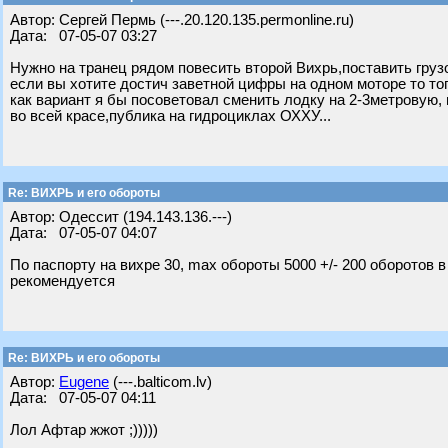
Автор: Cергей Пермь (---.20.120.135.permonline.ru)
Дата: 07-05-07 03:27
Нужно на транец рядом повесить второй Вихрь,поставить грузо
если вы хотите достич заветной цифры на одном моторе то то
как вариант я бы посоветовал сменить лодку на 2-3метровую,
во всей красе,публика на гидроциклах ОХХУ...
Re: ВИХРЬ и его обороты
Автор: Одессит (194.143.136.---)
Дата: 07-05-07 04:07
По паспорту на вихре 30, max обороты 5000 +/- 200 оборотов 
рекомендуется
Re: ВИХРЬ и его обороты
Автор:
Eugene
(---.balticom.lv)
Дата: 07-05-07 04:11
Лол Афтар жжот ;)))))