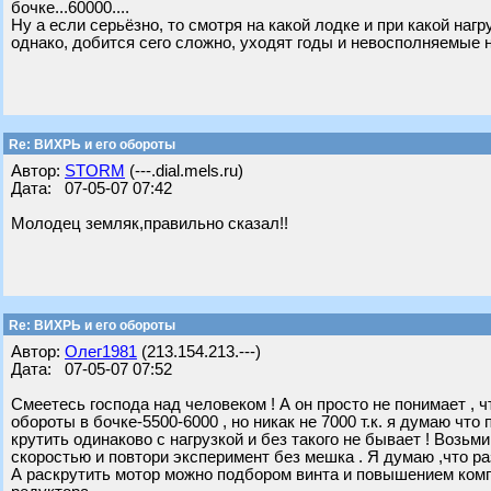
бочке...60000....
Ну а если серьёзно, то смотря на какой лодке и при какой наг
однако, добится сего сложно, уходят годы и невосполняемые
Re: ВИХРЬ и его обороты
Автор:
STORM
(---.dial.mels.ru)
Дата: 07-05-07 07:42
Молодец земляк,правильно сказал!!
Re: ВИХРЬ и его обороты
Автор:
Олег1981
(213.154.213.---)
Дата: 07-05-07 07:52
Смеетесь господа над человеком ! А он просто не понимает , ч
обороты в бочке-5500-6000 , но никак не 7000 т.к. я думаю чт
крутить одинаково с нагрузкой и без такого не бывает ! Возьм
скоростью и повтори эксперимент без мешка . Я думаю ,что ра
А раскрутить мотор можно подбором винта и повышением комп