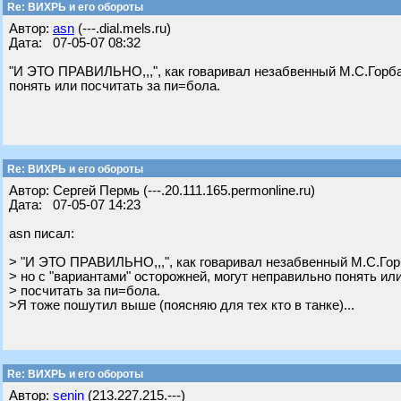
Re: ВИХРЬ и его обороты
Автор:
asn
(---.dial.mels.ru)
Дата: 07-05-07 08:32
"И ЭТО ПРАВИЛЬНО,,,", как говаривал незабвенный М.С.Горбач
понять или посчитать за пи=бола.
Re: ВИХРЬ и его обороты
Автор: Cергей Пермь (---.20.111.165.permonline.ru)
Дата: 07-05-07 14:23
asn писал:
> "И ЭТО ПРАВИЛЬНО,,,", как говаривал незабвенный М.С.Гор
> но с "вариантами" осторожней, могут неправильно понять ил
> посчитать за пи=бола.
>Я тоже пошутил выше (поясняю для тех кто в танке)...
Re: ВИХРЬ и его обороты
Автор:
senin
(213.227.215.---)