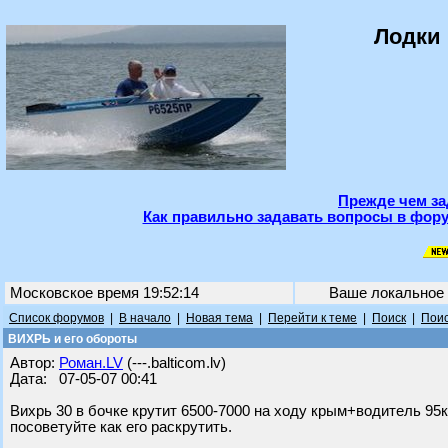
Лодки 
Прежде чем за
Как правильно задавать вопросы в фору
Московское время 19:52:14
Ваше локальное
Список форумов
|
В начало
|
Новая тема
|
Перейти к теме
|
Поиск
|
Поис
ВИХРЬ и его обороты
Автор:
Роман.LV
(---.balticom.lv)
Дата: 07-05-07 00:41
Вихрь 30 в бочке крутит 6500-7000 на ходу крым+водитель 95
посоветуйте как его раскрутить.