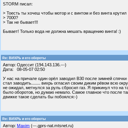
STORM писал:
> Тоесть ты хочеш чтобы мотор и с винтом и без винта крутил
> 7000?
> Так не бывает!!!
Бывает! Только вода не должна мешать вращению винта! :)
Re: ВИХРЬ и его обороты
Автор: Одессит (194.143.136.---)
Дата: 08-05-07 02:50
У нас на причале один орёл заводил В30 после зимней спячки
стал заводить........ вихрь огласил своим диким рёвом всю о
не ожидал, метнулся за руль сбросил газ. Я прикинул что на т
было оборотов, но думаю немало. Самое главное что после та
движке такое сделать бы побоялся:-)
Re: ВИХРЬ и его обороты
Автор:
Maxim
(---.gprs-nat.mtsnet.ru)