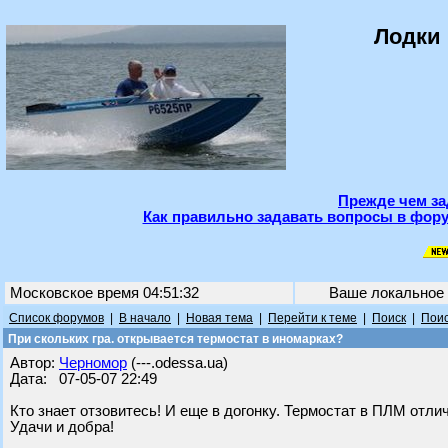
Лодки 
Прежде чем за
Как правильно задавать вопросы в фору
Московское время 04:51:32
Ваше локальное
Список форумов
|
В начало
|
Новая тема
|
Перейти к теме
|
Поиск
|
Поис
При скольких гра. открывается термостат в иномарках?
Автор:
Черномор
(---.odessa.ua)
Дата: 07-05-07 22:49
Кто знает отзовитесь! И еще в догонку. Термостат в ПЛМ отли
Удачи и добра!