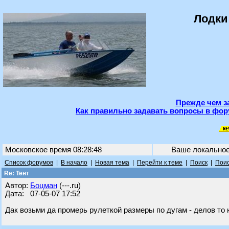
Лодки
Прежде чем з
Как правильно задавать вопросы в фор
Московское время 08:28:48
Ваше локально
Список форумов
|
В начало
|
Новая тема
|
Перейти к теме
|
Поиск
|
Поис
Re: Тент
Автор:
Бoцман
(---.ru)
Дата: 07-05-07 17:52
Дак возьми да промерь рулеткой размеры по дугам - делов то 