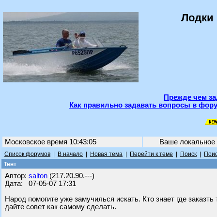
Лодки 
Прежде чем за
Как правильно задавать вопросы в фору
Московское время 10:43:05
Ваше локальное
Список форумов
|
В начало
|
Новая тема
|
Перейти к теме
|
Поиск
|
Поис
Тент
Автор:
salton
(217.20.90.---)
Дата: 07-05-07 17:31
Народ помогите уже замучилься искать. Кто знает где заказть 
дайте совет как самому сделать.