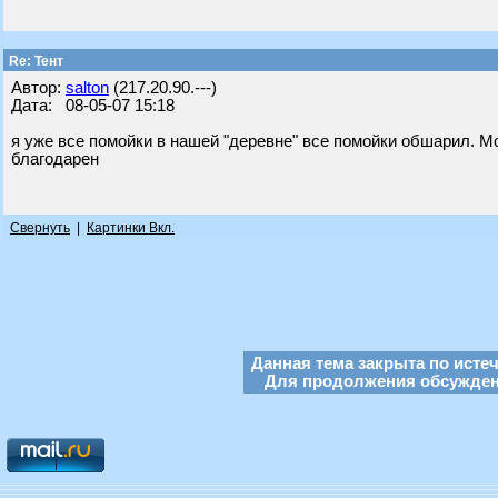
Re: Тент
Автор:
salton
(217.20.90.---)
Дата: 08-05-07 15:18
я уже все помойки в нашей "деревне" все помойки обшарил. М
благодарен
Свернуть
|
Картинки Вкл.
Данная тема закрыта по исте
Для продолжения обсуждени