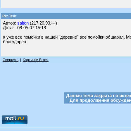
Re: Тент
Автор:
salton
(217.20.90.---)
Дата: 08-05-07 15:18
я уже все помойки в нашей "деревне" все помойки обшарил. М
благодарен
Свернуть
|
Картинки Выкл.
Данная тема закрыта по исте
Для продолжения обсуждени