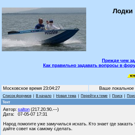
Лодки 
Прежде чем за
Как правильно задавать вопросы в фору
Московское время 23:04:27
Ваше локальное
Список форумов
|
В начало
|
Новая тема
|
Перейти к теме
|
Поиск
|
Поис
Тент
Автор:
salton
(217.20.90.---)
Дата: 07-05-07 17:31
Народ помогите уже замучилься искать. Кто знает где заказть 
дайте совет как самому сделать.