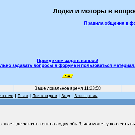
Лодки и моторы в вопро
Правила общения в ф
Прежде чем задать вопрос!
льно задавать вопросы в форуме и пользоваться материал
Ваше локальное время
11:23:58
 к теме
|
Поиск
|
Поиск по дате
|
Вход
|
В конец темы
 знает где заказть тент на лодку обь-3, или может у кого есть 