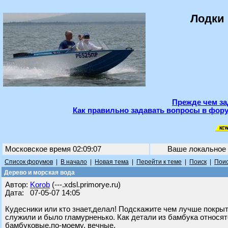
Лодки 
Прежде чем за
Как правильно задавать вопросы в фору
Московское время 02:09:07
Ваше локальное
Список форумов
|
В начало
|
Новая тема
|
Перейти к теме
|
Поиск
|
Поис
Дерево и морская вода
Автор:
Korob
(---.xdsl.primorye.ru)
Дата: 07-05-07 14:05
Кудесники или кто знает,делал! Подскажите чем лучше покры
служили и было гламурненько. Как детали из бамбука относят
бамбуковые,по-моему, вечные.