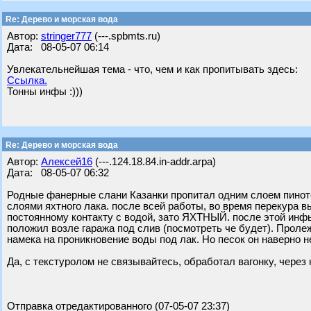
Re: Дерево и морская вода
Автор:
stringer777
(---.spbmts.ru)
Дата: 08-05-07 06:14
Увлекательнейшая тема - что, чем и как пропитывать здесь:
Ссылка.
Тонны инфы :)))
Re: Дерево и морская вода
Автор:
Алексей16
(---.124.18.84.in-addr.arpa)
Дата: 08-05-07 06:32
Родные фанерные слани Казанки пропитал одним слоем пиноте
слоями яхтного лака. после всей работы, во время перекура в
постоянному контакту с водой, зато ЯХТНЫЙ. после этой ин
положил возле гаража под слив (посмотреть че будет). Проле
намека на проникновение воды под лак. Но песок он наверно н
Да, с текстуролом не связывайтесь, обработал вагонку, через
Отправка отредактированного (07-05-07 23:37)