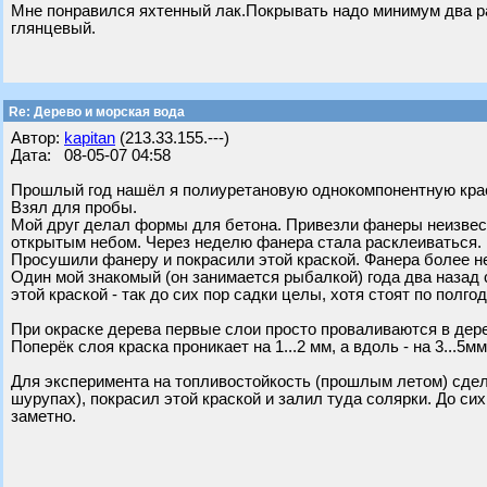
Мне понравился яхтенный лак.Покрывать надо минимум два р
глянцевый.
Re: Дерево и морская вода
Автор:
kapitan
(213.33.155.---)
Дата: 08-05-07 04:58
Прошлый год нашёл я полиуретановую однокомпонентную краску
Взял для пробы.
Мой друг делал формы для бетона. Привезли фанеры неизвес
открытым небом. Через неделю фанера стала расклеиваться.
Просушили фанеру и покрасили этой краской. Фанера более н
Один мой знакомый (он занимается рыбалкой) года два назад
этой краской - так до сих пор садки целы, хотя стоят по полгод
При окраске дерева первые слои просто проваливаются в дер
Поперёк слоя краска проникает на 1...2 мм, а вдоль - на 3...5мм
Для эксперимента на топливостойкость (прошлым летом) сдел
шурупах), покрасил этой краской и залил туда солярки. До си
заметно.