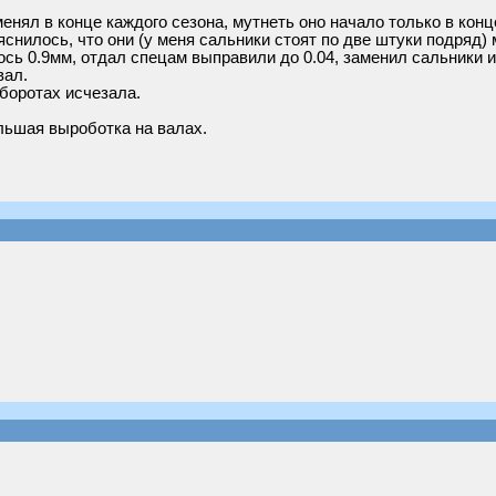
енял в конце каждого сезона, мутнеть оно начало только в конце 
снилось, что они (у меня сальники стоят по две штуки подряд)
сь 0.9мм, отдал спецам выправили до 0.04, заменил сальники и
вал.
оборотах исчезала.
льшая выроботка на валах.