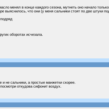
асло менял в конце каждого сезона, мутнеть оно начало только в
ре выяснилось, что они (у меня сальники стоят по две штуки по
 подряд
ругих оборотах исчезала.
 и не сальники, а простые манжетки скорее.
 посмотри откудова сифонит воздух.