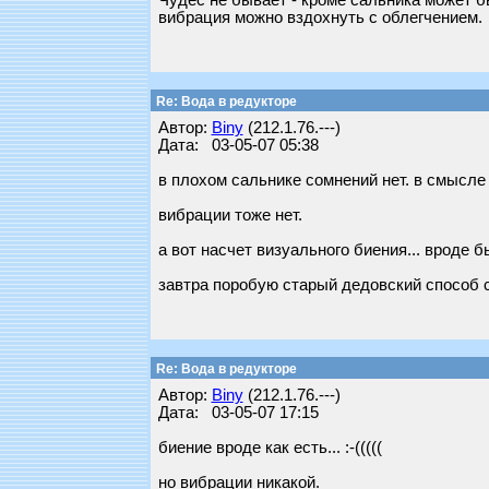
Чудес не бывает - кроме сальника может б
вибрация можно вздохнуть с облегчением.
Re: Вода в редукторе
Автор:
Biny
(212.1.76.---)
Дата: 03-05-07 05:38
в плохом сальнике сомнений нет. в смысле 
вибрации тоже нет.
а вот насчет визуального биения... вроде б
завтра поробую старый дедовский способ с
Re: Вода в редукторе
Автор:
Biny
(212.1.76.---)
Дата: 03-05-07 17:15
биение вроде как есть... :-(((((
но вибрации никакой.