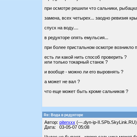
при осмотре решили что сальники, рыбацкая
замена, всех четырех... заодно ревизия кр
спуск на воду....
в редукторе опять емульсия...
при более пристальном осмотре возникло по
есть ли какой нить способ проверить ?
или только токарный станок ?
и вообще - можно ли его выровнять ?
а может не вал ?
что еще может быть кроме сальников ?
Re: Вода в редукторе
Автор:
piterxxx
(---.dyn-ip-II.SPb.SkyLink.RU)
Дата: 03-05-07 05:08