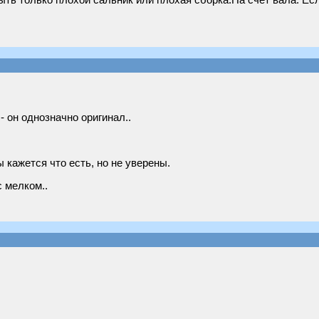
ыть только плохой сальник или плохая сборка.На счет вала. Есл
- он однозначно оригинал..
ы кажется что есть, но не уверены.
 мелком..