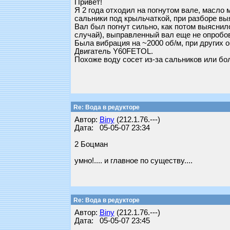
Привет!
Я 2 года отходил на погнутом вале, масло м
сальники под крыльчаткой, при разборе выя
Вал был погнут сильно, как потом выяснило
случай), выправленный вал еще не опробо
Была вибрация на ~2000 об/м, при других 
Двигатель Y60FETOL.
Похоже воду сосет из-за сальников или бо
Re: Вода в редукторе
Автор:
Biny
(212.1.76.---)
Дата: 05-05-07 23:34
2 Боцман
умно!.... и главное по существу....
Re: Вода в редукторе
Автор:
Biny
(212.1.76.---)
Дата: 05-05-07 23:45