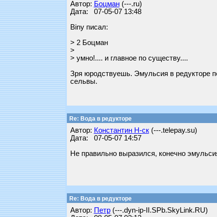
Автор:
Бoцман
(---.ru)
Дата: 07-05-07 13:48
Biny писал:
> 2 Боцман
>
> умно!.... и главное по существу....
Зря юродствуешь. Эмульсия в редукторе п
сельвы.
Re: Вода в редукторе
Автор:
Константин Н-ск
(---.telepay.su)
Дата: 07-05-07 14:57
Не правильно выразился, конечно эмульсия
Re: Вода в редукторе
Автор:
Петр
(---.dyn-ip-II.SPb.SkyLink.RU)