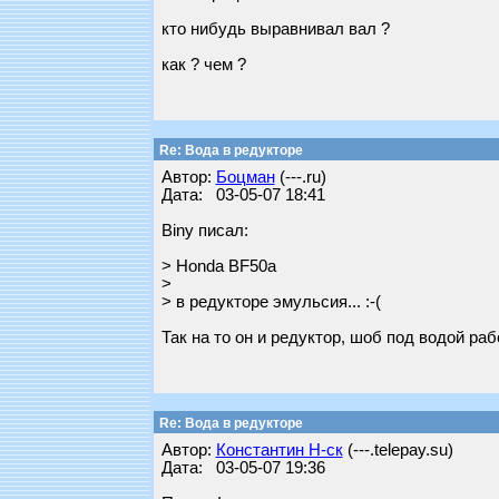
кто нибудь выравнивал вал ?
как ? чем ?
Re: Вода в редукторе
Автор:
Бoцман
(---.ru)
Дата: 03-05-07 18:41
Biny писал:
> Honda BF50a
>
> в редукторе эмульсия... :-(
Так на то он и редуктор, шоб под водой раб
Re: Вода в редукторе
Автор:
Константин Н-ск
(---.telepay.su)
Дата: 03-05-07 19:36