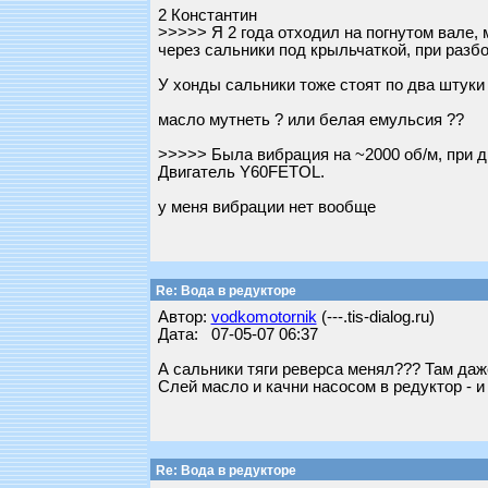
2 Константин
>>>>> Я 2 года отходил на погнутом вале, м
через сальники под крыльчаткой, при разбо
У хонды сальники тоже стоят по два штуки
масло мутнеть ? или белая емульсия ??
>>>>> Была вибрация на ~2000 об/м, при д
Двигатель Y60FETOL.
у меня вибрации нет вообще
Re: Вода в редукторе
Автор:
vodkomotornik
(---.tis-dialog.ru)
Дата: 07-05-07 06:37
А сальники тяги реверса менял??? Там даже
Слей масло и качни насосом в редуктор - и
Re: Вода в редукторе