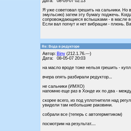
Дата: 08-05-07 02:13
Я уже советовал грешить на сальники. Но 
эмульсию) затем эту бумагу поджечь. Когд
сопровождающиеся вспышками - в масле вод
Если вал погнут и нет вибрации - плюнь. 
Re: Вода в редукторе
Автор:
Biny
(212.1.76.---)
Дата: 08-05-07 20:03
на масло вроде тоже нельзя грешить - купл
вчера опять разбирали редуктор...
не сальники (ИМХО)
напомню еще раз в Хонде их по два - между 
скорее всего, из под уплотнителя над рег
увидели там небольшие раковини.
собрали все (теперь с автогерметиком)
посмотрим на результат....