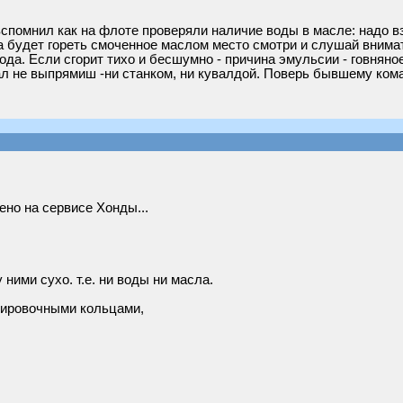
вспомнил как на флоте проверяли наличие воды в масле: надо вз
а будет гореть смоченное маслом место смотри и слушай внимат
а. Если сгорит тихо и бесшумно - причина эмульсии - говняное
Вал не выпрямиш -ни станком, ни кувалдой. Поверь бывшему ком
ено на сервисе Хонды...
ними сухо. т.е. ни воды ни масла.
улировочными кольцами,