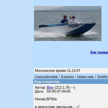
Как прави
Московское время 11:13:47
Список форумов
|
В начало
|
Новая тема
|
Перейти
Вода в редукторе
Автор:
Biny
(212.1.76.---)
Дата: 03-05-07 04:05
Honda BF50a
в редукторе эмульсия... :-(