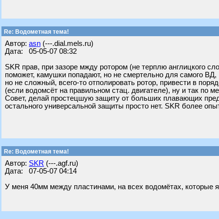
Re: Водометная тема!
Автор:
asn
(---.dial.mels.ru)
Дата: 05-05-07 08:32
SKR прав, при зазоре мжду ротором (не терплю англицкого сл
поможет, камушки попадают, но не смертельно для самого ВД,
но не сложный, всего-то отполировать ротор, привести в пор
(если водомсёт на правильном стац. двигателе), ну и так по м
Совет, делай простецшую защиту от больших плавающих предм
остального универсальной защиты просто нет. SKR более опыт
Re: Водометная тема!
Автор:
SKR
(---.agf.ru)
Дата: 07-05-07 04:14
У меня 40мм между пластинами, на всех водомётах, которые я