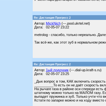
Re: Дистанция Прогресс 2
Автор:
MickNich
(---.pool.ukrtel.net)
Дата: 02-05-07 23:22
metrolog - спасибо, только нереально. Далеч
Так всё-же, как этот зуб в нормальном реж
Re: Дистанция Прогресс 2
Автор:
1ый лодочник
(---.dial-up.kraft-s.ru)
Дата: 02-05-07 23:25
_Дык вопрос в том, КАК включить скорость 
__________То есть он не даёт скорость вкл
На рычаге газа в районе оси спереди есть 
штатному можно только на МАЛОМ газу. Есл
выпадет пружинка и зуб. Только учти что в
Кстати по запарке можно и на ходу вместо 