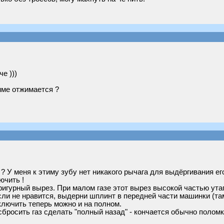
е )))
име отжимается ?
? У меня к этиму зубу нет никакого рычага для выдёргивания его
ючить !
фигурный вырез. При малом газе этот вырез высокой частью утап
и не нравится, выдерни шплинт в передней части машинки (там т
ключить теперь можно и на полном.
сбросить газ сделать "полный назад" - кончается обычно поломк