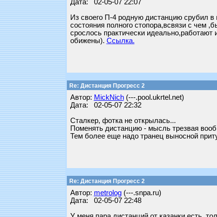
Дата: 02-05-07 22:07
Из своего П-4 родную дистанцию срубил в 
состояния полного стопора,всвязи с чем 
срослось практически идеально,работают и
обижены).
Ссылка.
Re: Дистанция Прогресс 2
Автор:
MickNich
(---.pool.ukrtel.net)
Дата: 02-05-07 22:32
Сталкер, фотка не открылась...
Поменять дистанцию - мысль трезвая вообще
Тем более еще надо транец выносной приту
Re: Дистанция Прогресс 2
Автор:
metrolog
(---.snpa.ru)
Дата: 02-05-07 22:48
У меня пара дистанций от казанки есть, тол