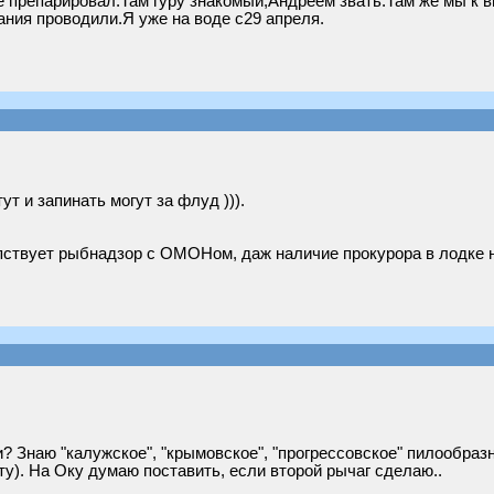
е препарировал.Там гуру знакомый,Андреем звать.Там же мы к 
ния проводили.Я уже на воде с29 апреля.
ут и запинать могут за флуд ))).
пствует рыбнадзор с ОМОНом, даж наличие прокурора в лодке не
? Знаю "калужское", "крымовское", "прогрессовское" пилообразн
ту). На Оку думаю поставить, если второй рычаг сделаю..