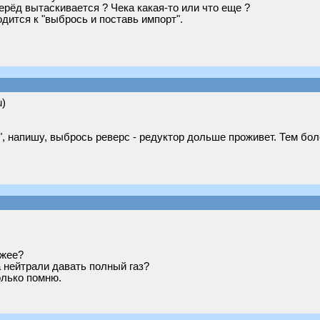
рёд вытаскивается ? Чека какая-то или что еще ?
дится к "выбрось и поставь импорт".
u)
, напишу, выбрось реверс - редуктор дольше проживет. Тем боле
ожее?
а нейтрали давать полный газ?
олько помню.