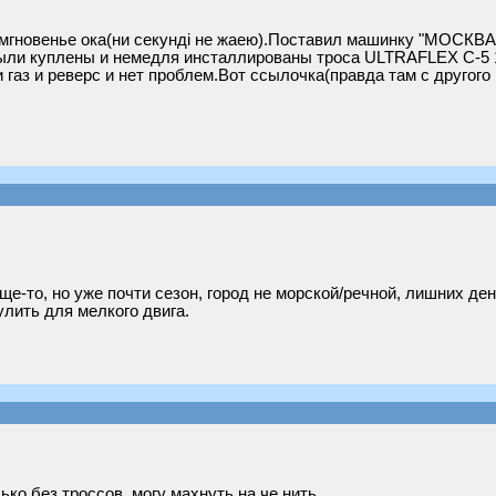
мгновенье ока(ни секунді не жаею).Поставил машинку "МОСКВА"
,были куплены и немедля инсталлированы троса ULTRAFLEX C-5 
 газ и реверс и нет проблем.Вот ссылочка(правда там с другог
-то, но уже почти сезон, город не морской/речной, лишних дене
лить для мелкого двига.
ько без троссов, могу махнуть на че нить.