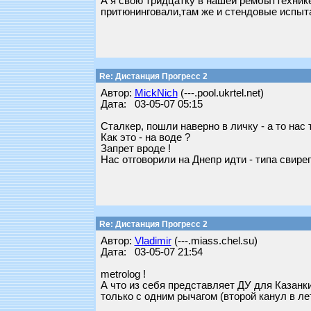
А я свою тридцатку в нашей рембыттехник
притюнинговали,там же и стендовые испыта
Re: Дистанция Прогресс 2
Автор:
MickNich
(---.pool.ukrtel.net)
Дата: 03-05-07 05:15
Сталкер, пошли наверно в личку - а то нас т
Как это - на воде ?
Запрет вроде !
Нас отговорили на Днепр идти - типа свире
Re: Дистанция Прогресс 2
Автор:
Vladimir
(---.miass.chel.su)
Дата: 03-05-07 21:54
metrolog !
А что из себя представляет ДУ для Казанки
только с одним рычагом (второй канул в ле