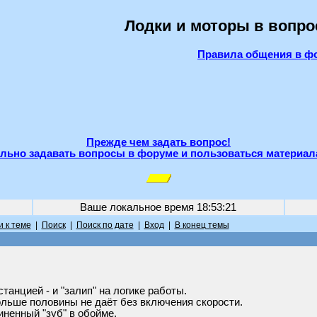
Лодки и моторы в вопро
Правила общения в ф
Прежде чем задать вопрос!
льно задавать вопросы в форуме и пользоваться материал
Ваше локальное время
18:53:21
 к теме
|
Поиск
|
Поиск по дате
|
Вход
|
В конец темы
анцией - и "залип" на логике работы.
больше половины не даёт без включения скорости.
ненный "зуб" в обойме.