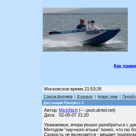
Как прави
Московское время 21:53:26
Список форумов
|
В начало
|
Новая тема
|
Перейти
Дистанция Прогресс 2
Автор:
MickNich
(---.pool.ukrtel.net)
Дата: 02-05-07 21:20
Уважаемые, вчера решил разобраться с дист
Методом "научного втыка" понял, что газ 
Скорость не включается - мешает подпружи