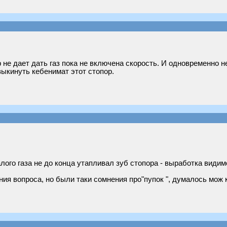
 не дает дать газ пока не включена скорость. И одновременно н
ыкинуть кебенимат этот стопор.
алого газа не до конца утапливал зуб стопора - выработка види
ания вопроса, но были таки сомнения про"пупок ", думалось мо