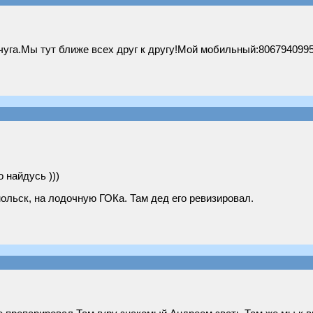
чуга.Мы тут ближе всех друг к другу!Мой мобильный:80679409958
 найдусь )))
мольск, на лодочную ГОКа. Там дед его ревизировал.