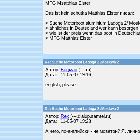
MFG Msatthias Elster
Das ist kein schutka Matthias Elster писал:
> Suche Motorboot aluminium Ladoga 2/ Mosk
> ähnliches in Deutscland wer kann besorgen u
> wie ist der preis wenn das boot in Deutschlan
> MFG Matthias Elster
Re: Suche Motorboot Ladoga 2 /Moskwa 2
Автор:
Бoцман
(---.ru)
Дата: 11-05-07 19:16
english, please
Re: Suche Motorboot Ladoga 2 /Moskwa 2
Автор:
Rex
(---.dialup.samtel.ru)
Дата: 11-05-07 19:28
А чего, по-английски - не моветон? Я, лич