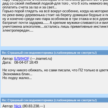
дед со своей любимой лодкой-для того , что б хоть немного вк
оплатить счета за газ и за свет...
Горько порой глядеть на всё вокруг-особенно, когда на мотор
по реке-вижу-деревенька стоит на берегу-домишки бедные и 
ну и конечно среди них-пара особняков в три этажа-и вся дере
батрачит почти задарма...... А крепкие мужики-спиваются и в
уничтожена алкоголем....остались лишь примитивные инстинкт
электропередач....
Re: Страшный сон водномоторника (слабонервным не смотреть!)
Автор:
БЛИНОF
(---.inarnet.ru)
Дата: 08-04-07 18:49
Не хочу никого обижать, но сами писали, что П2 только в цветме
Экономика блин...
Но лодку жалко...
Re: Страшный сон водномоторника (слабонервным не смотреть!)
Автор:
Nick
(80.83.238.---)