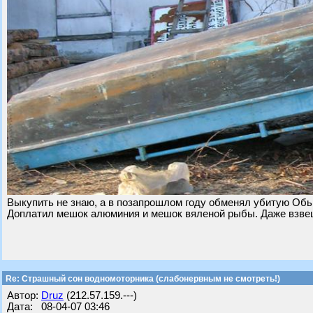
Выкупить не знаю, а в позапрошлом году обменял убитую Обь
Доплатил мешок алюминия и мешок вяленой рыбы. Даже взвеш
Re: Страшный сон водномоторника (слабонервным не смотреть!)
Автор:
Druz
(212.57.159.---)
Дата: 08-04-07 03:46