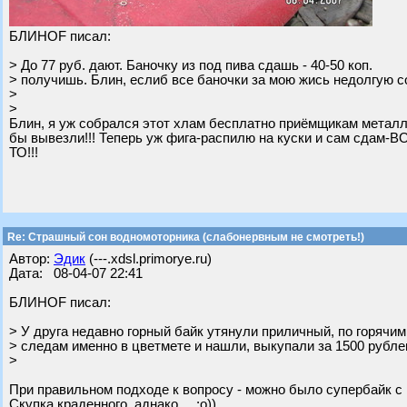
БЛИНОF писал:
> До 77 руб. дают. Баночку из под пива сдашь - 40-50 коп.
> получишь. Блин, еслиб все баночки за мою жись недолгую с
>
>
Блин, я уж собрался этот хлам бесплатно приёмщикам метал
бы вывезли!!! Теперь уж фига-распилю на куски и сам сда
ТО!!!
Re: Страшный сон водномоторника (слабонервным не смотреть!)
Автор:
Эдик
(---.xdsl.primorye.ru)
Дата: 08-04-07 22:41
БЛИНОF писал:
> У друга недавно горный байк утянули приличный, по горячим
> следам именно в цветмете и нашли, выкупали за 1500 рублев
>
При правильном подходе к вопросу - можно было супербайк с м
Скупка краденного ,аднако ... :о))