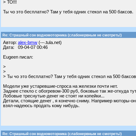
> ТО!!!
Ты чо это бесплатно? Там у тебя одних стекол на 500 баксов.
Re: Страшный сон водномоторника (слабонервным не смотреть!)
Автор:
alex-bmw
(---.tula.net)
Дата: 09-04-07 00:46
Eugeen писал:
>
>
> Ты чо это бесплатно? Там у тебя одних стекол на 500 баксов
Модели уже устаревшие-спроса на железки почти нет.
Заднее стекло с обогревом-300 руб, боковые так же-откуда тут
Лобовые треснутые-денег не стоят ни копейки...
Детали, стоящие денег , я конечно сниму. Например моторы-он
взял-надеюсь продать кому нибудь.
Re: Страшный сон водномоторника (слабонервным не смотреть!)