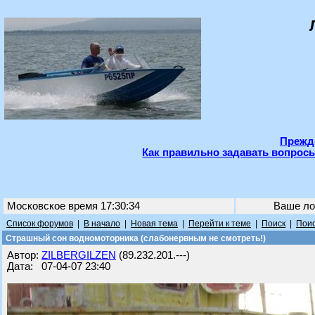
Прежде
Как правильно задавать вопросы
Московское время 17:30:34
Ваше ло
Список форумов
|
В начало
|
Новая тема
|
Перейти к теме
|
Поиск
|
Поис
Страшный сон водномоторника (слабонервным не смотреть!)
Автор:
ZILBERGILZEN
(89.232.201.---)
Дата: 07-04-07 23:40