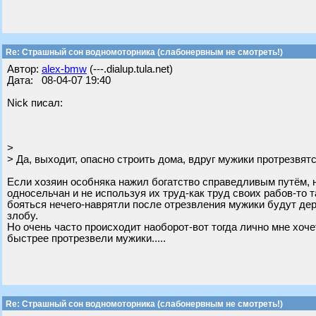
Re: Страшный сон водномоторника (слабонервным не смотреть!)
Автор:
alex-bmw
(---.dialup.tula.net)
Дата: 08-04-07 19:40
Nick писал:
>
> Да, выходит, опасно строить дома, вдруг мужики протрезвятся
Если хозяин особняка нажил богатство справедливым путём, 
односельчан и не используя их труд-как труд своих рабов-то 
бояться нечего-наврятли после отрезвления мужики будут дер
злобу.
Но очень часто происходит наоборот-вот тогда лично мне хоче
быстрее протрезвели мужики.....
Re: Страшный сон водномоторника (слабонервным не смотреть!)