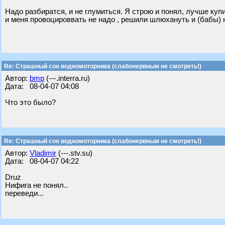
Надо разбиратся, и не глумиться. Я строю и понял, лучше купит
и меня провоцироввать не надо , решили шлюхануть и (бабы) не д
Re: Страшный сон водномоторника (слабонервным не смотреть!)
Автор:
bmp
(---.interra.ru)
Дата: 08-04-07 04:08
Что это было?
Re: Страшный сон водномоторника (слабонервным не смотреть!)
Автор:
Vladimir
(---.stv.su)
Дата: 08-04-07 04:22
Druz
Нифига не понял..
переведи...