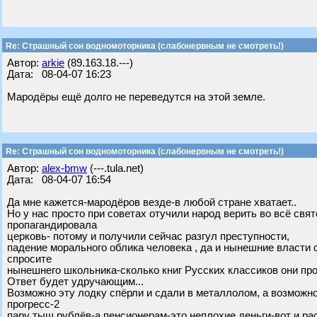
Re: Страшный сон водномоторника (слабонервным не смотреть!)
Автор:
arkie
(89.163.18.---)
Дата: 08-04-07 16:23
Мародёры ещё долго не переведутся на этой земле.
Re: Страшный сон водномоторника (слабонервным не смотреть!)
Автор:
alex-bmw
(---.tula.net)
Дата: 08-04-07 16:54
Да мне кажется-мародёров везде-в любой стране хватает..
Но у нас просто при советах отучили народ верить во всё св
пропагандировала
церковь- потому и получили сейчас разгул преступности,
падение морального облика человека , да и нынешние власти с
спросите
нынешнего школьника-сколько книг Русских классиков они пр
Ответ будет удручающим...
Возможно эту лодку спёрли и сдали в металлолом, а возможно
прогресс-2
пару тыщ рублёв-а пенсионерам-это неплохие деньги-вот и ра