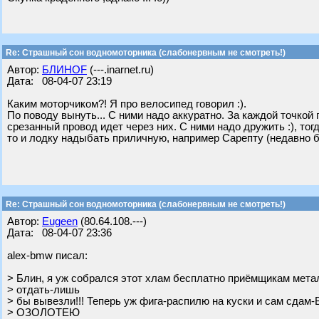
Re: Страшный сон водномоторника (слабонервным не смотреть!)
Автор:
БЛИНОF
(---.inarnet.ru)
Дата: 08-04-07 23:19
Каким моторчиком?! Я про велосипед говорил :).
По поводу вынуть... С ними надо аккуратно. За каждой точкой 
срезанный провод идет через них. С ними надо дружить :), то
то и лодку надыбать приличную, например Сарепту (недавно б
Re: Страшный сон водномоторника (слабонервным не смотреть!)
Автор:
Eugeen
(80.64.108.---)
Дата: 08-04-07 23:36
alex-bmw писал:
> Блин, я уж собрался этот хлам бесплатно приёмщикам мета
> отдать-лишь
> бы вывезли!!! Теперь уж фига-распилю на куски и сам сдам
> ОЗОЛОТЕЮ