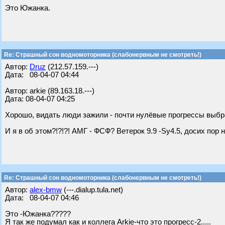
Это Южанка.
Re: Страшный сон водномоторника (слабонервным не смотреть!)
Автор:
Druz
(212.57.159.---)
Дата: 08-04-07 04:44
Автор: arkie (89.163.18.---)
Дата: 08-04-07 04:25
Хорошо, видать люди зажили - почти нулёвые прогрессы выб
И я в об этом?!?!?! AМГ - ФСФ? Ветерок 9.9 -Sy4.5, досих пор не пон
Re: Страшный сон водномоторника (слабонервным не смотреть!)
Автор:
alex-bmw
(---.dialup.tula.net)
Дата: 08-04-07 04:46
Это -Южанка?????
Я так же подумал как и коллега Arkie-что это прогресс-2.....