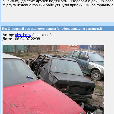
выпитых), да есче друзей подтянуть... Недаром с дачных посе
У друга недавно горный байк утянули приличный, по горячим с
Re: Страшный сон водномоторника (слабонервным не смотреть!)
Автор:
alex-bmw
(---.tula.net)
Дата: 08-04-07 22:38