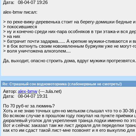
Дата: 08-04-07 19:26
alex-bmw писал:
> по реке-вижу-деревенька стоит на берегу-домишки бедные и
> покосившиеся
> ну и конечно среди них-пара особняков в три этажа-и вся де
> на них
> батрачит почти задарма...... А крепкие мужики-спиваются и 
> в бок воткнуть своим новоявленным буржуям уже не могут-г
> воля уничтожена алкоголем....
Да, выходит, опасно строить дома, вдруг мужики протрезвятся.
Re: Страшный сон водномоторника (слабонервным не смотреть!)
Автор:
alex-bmw
(---.tula.net)
Дата: 08-04-07 19:31
По 70 руб-кг за люминь?
Хоть и не знаю точных цен-но мельком слышал что то о 30-36 ру
Во всяком случае в прошлом году покупал на пункте приёмки 
дюралевый уголок для укрепления транца лодки именно по это
Вот и сейчас заказал там же лист дюраля для переделки тран
как кто им сдаст такой лист-мне позвонят и я его выкуплю для 