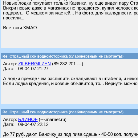
Новые лодки покупают только Казанки, ну еще видел пару Стр
Вихри новые даже в магазинах не продаются, купил человек ко
подарил... С мешком запчастей... На фото, для наглядности,
просили...
Все-таки ХМАО.
Re: Страшный сон водномоторника (слабонервным не смотреть!)
Автор:
ZILBERGILZEN
(89.232.201.---)
Дата: 08-04-07 21:27
А лодки прежде чем распилить складывают в штабеля, и неко
Если лодка краденая, и хозяин объявится, то... Вернуть можно
Re: Страшный сон водномоторника (слабонервным не смотреть!)
Автор:
БЛИНОF
(---.inarnet.ru)
Дата: 08-04-07 22:12
До 77 руб. дают. Баночку из под пива сдашь - 40-50 коп. пол