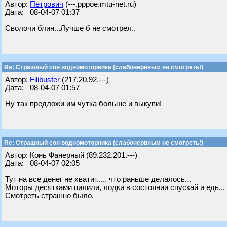
Автор:
Петрович
(---.pppoe.mtu-net.ru)
Дата: 08-04-07 01:37
Сволочи блин...Лучше б не смотрел..
Re: Страшный сон водномоторника (слабонервным не смотреть!)
Автор:
Filibuster
(217.20.92.---)
Дата: 08-04-07 01:57
Ну так предложи им чутка больше и выкупи!
Re: Страшный сон водномоторника (слабонервным не смотреть!)
Автор: Конь Фанерный (89.232.201.---)
Дата: 08-04-07 02:05
Тут на все денег не хватит..... что раньше делалось...
Моторы десятками пилили, лодки в состоянии спускай и едь...
Смотреть страшно было.