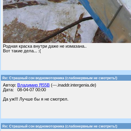
Родная краска внутри даже не измазана..
Вот такие дела... :(
Re: Страшный сон водномоторника (слабонервным не смотреть!)
Автор:
Владимир Я55B
(---.inaddr.intergenia.de)
Дата: 08-04-07 00:00
Да уж!!! Лучше бы я не смотрел.
Re: Страшный сон водномоторника (слабонервным не смотреть!)