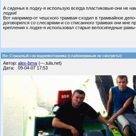
А сиденья в лодку-я использую всегда пластиковые-они не на
лодки!
Вот например-от чешского трамвая-сходил в трамвайное депо
договорился со слесарями-и со списанного трамвая они мне п
крепления к лодке-я использовал старые велосипедные рамы-в
Re: Страшный сон водномоторника (слабонервным не смотреть!)
Автор:
alex-bmw
(---.tula.net)
Дата: 09-04-07 17:53