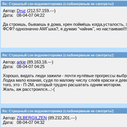
Re: Страшный сон водномоторника (слабонервным не смотреть!)
Автор:
Druz
(212.57.159.---)
Дата: 08-04-07 04:22
Да строишь, бываешь в дома, хрен поймёшь когда,усталость, э
ФСФ? однозначно АМГшка?, я думаю "чайник", но настаиваю!!!!
Re: Страшный сон водномоторника (слабонервным не смотреть!)
Автор:
arkie
(89.163.18.---)
Дата: 08-04-07 04:25
Хорошо, видать люди зажили - почти нулёвые прогрессы выб
Лодка мало юзаная, судя по малому числу слоёв краски и дев
того, это - П-2М, который трудно расшатать одним мотором.
Жаль, аж расстроился...:-(
Re: Страшный сон водномоторника (слабонервным не смотреть!)
Автор:
ZILBERGILZEN
(89.232.201.---)
Дата: 08-04-07 04:32