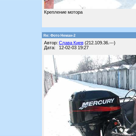
Крепление мотора
Re: Фото Неман-2
Автор:
Слава Киев
(212.109.36.---)
Дата: 12-02-03 19:27