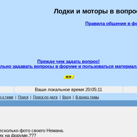
Лодки и моторы в вопро
Правила общения в ф
Прежде чем задать вопрос!
льно задавать вопросы в форуме и пользоваться материал
Ваше локальное время
20:05:11
 к теме
|
Поиск
|
Поиск по дате
|
Вход
|
В конец темы
есколько фото своего Немана.
их на форуме.???