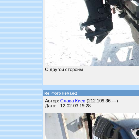
С другой стороны
Re: Фото Неман-2
Автор:
Слава Киев
(212.109.36.---)
Дата: 12-02-03 19:28