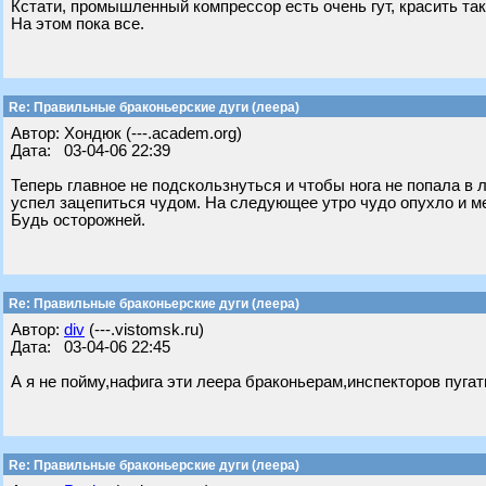
Кстати, промышленный компрессор есть очень гут, красить та
На этом пока все.
Re: Правильные браконьерские дуги (леера)
Автор: Хондюк (---.academ.org)
Дата: 03-04-06 22:39
Теперь главное не подскользнуться и чтобы нога не попала в 
успел зацепиться чудом. На следующее утро чудо опухло и м
Будь осторожней.
Re: Правильные браконьерские дуги (леера)
Автор:
div
(---.vistomsk.ru)
Дата: 03-04-06 22:45
А я не пойму,нафига эти леера браконьерам,инспекторов пугат
Re: Правильные браконьерские дуги (леера)