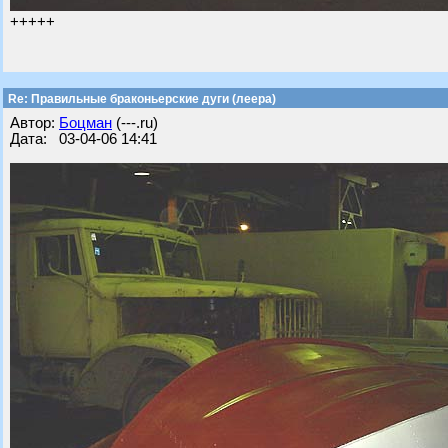
+++++
Re: Правильные браконьерские дуги (леера)
Автор:
Бoцман
(---.ru)
Дата: 03-04-06 14:41