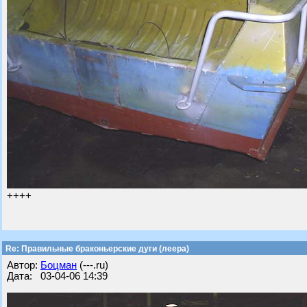
++++
Re: Правильные браконьерские дуги (леера)
Автор:
Бoцман
(---.ru)
Дата: 03-04-06 14:39