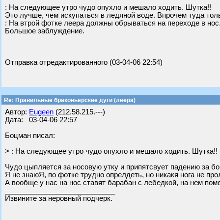
: На следующее утро чудо опухло и мешало ходить. Шутка!!
Это лучше, чем искупаться в ледяной воде. Впрочем туда толь
: На втрой фотке леера должны обрываться на переходе в нос
Большое заблуждение.
Отправка отредактированного (03-04-06 22:54)
Re: Правильные браконьерские дуги (леера)
Автор:
Eugeen
(212.58.215.---)
Дата: 03-04-06 22:57
Бoцман писал:
> : На следующее утро чудо опухло и мешало ходить. Шутка!!
Чудо цыпляется за носовую утку и припятсвует падению за бор
Я не знаюЯ, по фотке трудно опрелдеть, но никакя нога не пр
А вообще у нас на нос ставят барабан с лебедкой, на нем пом
____________________________
Извините за неровный подчерк.