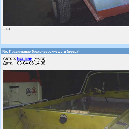
+++
Re: Правильные браконьерские дуги (леера)
Автор:
Бoцман
(---.ru)
Дата: 03-04-06 14:38