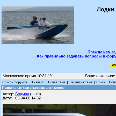
Лодки 
Прежде чем за
Как правильно задавать вопросы в фору
Московское время 10:34:49
Ваше локальное
Список форумов
|
В начало
|
Новая тема
|
Перейти к теме
|
Поиск
|
Поис
Правильные браконьерские дуги (леера)
Автор:
Бoцман
(---.ru)
Дата: 03-04-06 14:32