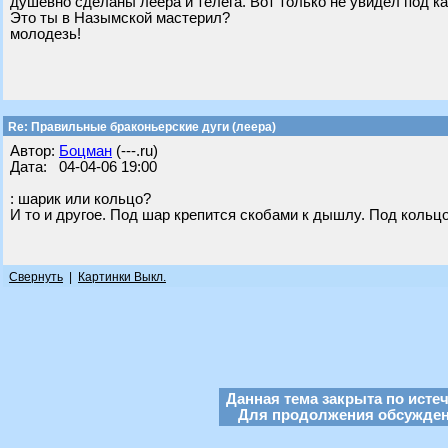
душевно сделаны леера и телега. Вот только не увидел под к
Это ты в Назымской мастерил?
молодезь!
Re: Правильные браконьерские дуги (леера)
Автор:
Бoцман
(---.ru)
Дата: 04-04-06 19:00
: шарик или кольцо?
И то и другое. Под шар крепится скобами к дышлу. Под кольцо 
Свернуть
|
Картинки Выкл.
Данная тема закрыта по исте
Для продолжения обсуждени