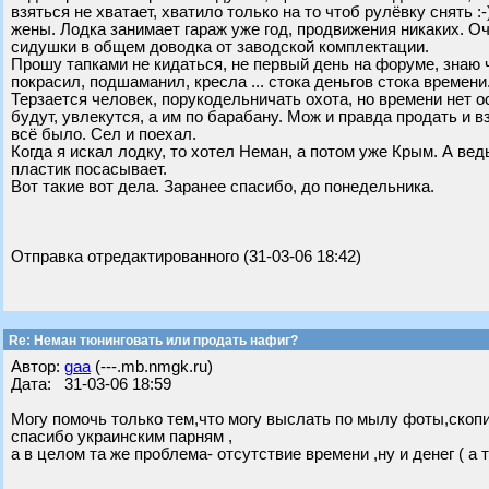
взяться не хватает, хватило только на то чтоб рулёвку снять 
жены. Лодка занимает гараж уже год, продвижения никаких. Оч
сидушки в общем доводка от заводской комплектации.
Прошу тапками не кидаться, не первый день на форуме, знаю ч
покрасил, подшаманил, кресла ... стока деньгов стока времени
Терзается человек, порукодельничать охота, но времени нет о
будут, увлекутся, а им по барабану. Мож и правда продать и 
всё было. Сел и поехал.
Когда я искал лодку, то хотел Неман, а потом уже Крым. А ве
пластик посасывает.
Вот такие вот дела. Заранее спасибо, до понедельника.
Отправка отредактированного (31-03-06 18:42)
Re: Неман тюнинговать или продать нафиг?
Автор:
gaa
(---.mb.nmgk.ru)
Дата: 31-03-06 18:59
Могу помочь только тем,что могу выслать по мылу фоты,ско
спасибо украинским парням ,
а в целом та же проблема- отсутствие времени ,ну и денег ( а т