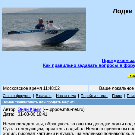
Лодки 
Прежде чем за
Как правильно задавать вопросы в фору
Московское время 11:48:02
Ваше локальное
Список форумов
|
В начало
|
Новая тема
|
Перейти к теме
|
Поиск
|
Поис
Неман тюнинговать или продать нафиг?
Автор:
Энди Крым
(---.pppoe.mtu-net.ru)
Дата: 31-03-06 18:41
Немановладельцы, обращаюсь за опытом доводки лодки под 
Суть в следующем, приятель надыбал Неман в приличном состо
ходил. рисовал картинки и думал, ща маленько поднакоплю, а