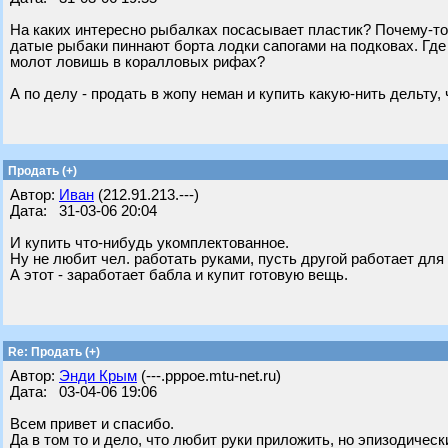
На каких интересно рыбалках посасывает пластик? Почему-то м
датые рыбаки пиннают борта лодки сапогами на подковах. Где
молот ловишь в коралловых рифах?
А по делу - продать в жопу неман и купить какую-нить дельту,
Продать (+)
Автор:
Иван
(212.91.213.---)
Дата: 31-03-06 20:04
И купить что-нибудь укомплектованное.
Ну не любит чел. работать руками, пусть другой работает для
А этот - заработает бабла и купит готовую вещь.
Re: Продать (+)
Автор:
Энди Крым
(---.pppoe.mtu-net.ru)
Дата: 03-04-06 19:06
Всем привет и спасибо.
Да в том то и дело, что любит руки приложить, но эпизодическ