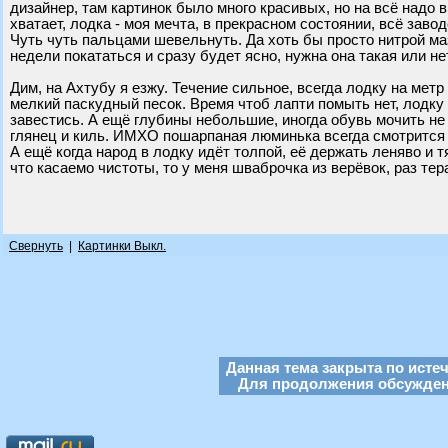
дизайнер, там картинок было много красивых, но на всё надо в
хватает, лодка - моя мечта, в прекрасном состоянии, всё заво
Чуть чуть пальцами шевельнуть. Да хоть бы просто нитрой маз
недели покататься и сразу будет ясно, нужна она такая или нет
Дим, на Ахтубу я езжу. Течение сильное, всегда лодку на метр
мелкий паскудный песок. Время чтоб лапти помыть нет, лодку 
завестись. А ещё глубины небольшие, иногда обувь мочить не 
глянец и киль. ИМХО пошарпаная люминька всегда смотрится
А ещё когда народ в лодку идёт толпой, её держать леняво и 
что касаемо чистоты, то у меня шваброчка из верёвок, раз тер
Свернуть
|
Картинки Выкл.
Данная тема закрыта по исте
Для продолжения обсуждени