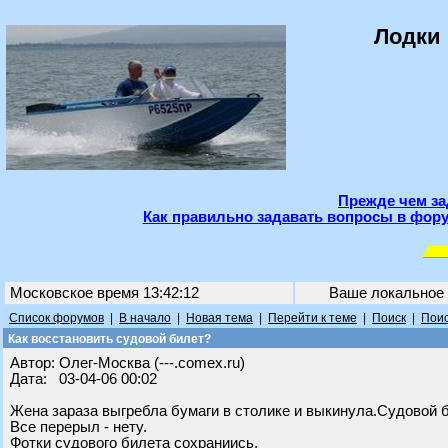
Лодки 
Прежде чем за
Как правильно задавать вопросы в фору
Московское время 13:42:12
Ваше локальное
Список форумов
|
В начало
|
Новая тема
|
Перейти к теме
|
Поиск
|
Поис
Как восстановить судовой билет?
Автор: Олег-Москва (---.comex.ru)
Дата: 03-04-06 00:02
Жена зараза выгребла бумаги в столике и выкинула.Судовой б
Все перерыл - нету.
Фотки судового билета сохраниись.