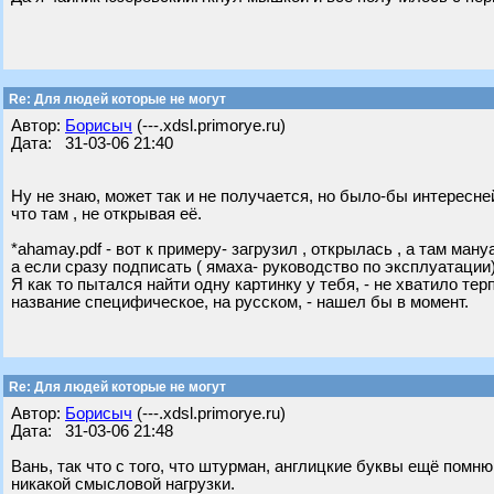
Re: Для людей которые не могут
Автор:
Борисыч
(---.xdsl.primorye.ru)
Дата: 31-03-06 21:40
Ну не знаю, может так и не получается, но было-бы интересне
что там , не открывая её.
*ahamay.pdf - вот к примеру- загрузил , открылась , а там ману
а если сразу подписать ( ямаха- руководство по эксплуатации
Я как то пытался найти одну картинку у тебя, - не хватило терп
название специфическое, на русском, - нашел бы в момент.
Re: Для людей которые не могут
Автор:
Борисыч
(---.xdsl.primorye.ru)
Дата: 31-03-06 21:48
Вань, так что с того, что штурман, англицкие буквы ещё помню
никакой смысловой нагрузки.