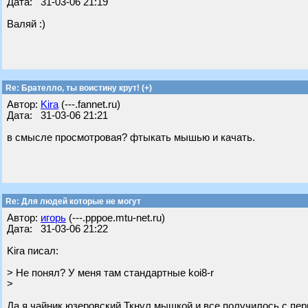
Дата: 31-03-06 21:19
Валяй :)
Re: Брателло, ты воистину крут! (+)
Автор:
Kira
(---.fannet.ru)
Дата: 31-03-06 21:21
в смысле просмотровая? фтыкать мышью и качать.
Re: Для людей которые не могут
Автор:
игорь
(---.pppoe.mtu-net.ru)
Дата: 31-03-06 21:22
Kira писал:
> Не понял? У меня там стандартные koi8-r
>
Да я чайник юзеровский.Ткнул мышкой и все получилось с пер