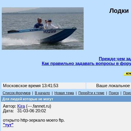
Лодки 
Прежде чем за
Как правильно задавать вопросы в фору
Московское время 13:41:53
Ваше локальное
Список форумов
|
В начало
|
Новая тема
|
Перейти к теме
|
Поиск
|
Поис
Для людей которые не могут
Автор:
Kira
(---.fannet.ru)
Дата: 31-03-06 20:02
открыто http-зеркало моего ftp.
"тут"