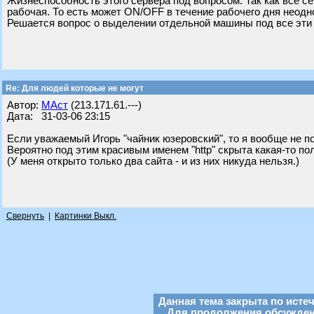
Жизнеспособность этого сервера под вопросом. Так как все се
рабочая. То есть может ON/OFF в течение рабочего дня неодн
Решается вопрос о выделении отдельной машины под все эти с
Re: Для людей которые не могут
Автор:
МАст
(213.171.61.---)
Дата: 31-03-06 23:15
Если уважаемый Игорь "чайник юзеровский", то я вообще не пой
Вероятно под этим красивым именем "http" скрыта какая-то по
(У меня открыто только два сайта - и из них никуда нельзя.)
Свернуть
|
Картинки Выкл.
Данная тема закрыта по исте
Для продолжения обсуждени